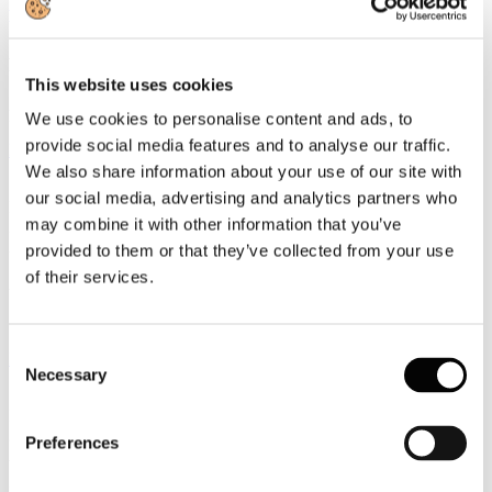
Documenti
Atti del Convegno: "Lo sviluppo delle Reti d'impresa nel settore
turistico"
This website uses cookies
Strumenti, metodologie ed azioni per favorire ed accompagnare i
processi di networking: scarica tutte le presentazioni dei relatori
We use cookies to personalise content and ads, to
provide social media features and to analyse our traffic.
Leggi tutto...
We also share information about your use of our site with
13
our social media, advertising and analytics partners who
Dicembre
may combine it with other information that you’ve
2013
Astoi
provided to them or that they’ve collected from your use
of their services.
ASTOI NewsOnLine - Periodo dal 9 al 13 dicembre 2013
Consent
Leggi tutto...
Necessary
Selection
13
Dicembre
2013
Preferences
Associazione Italiana Confindustria Alberghi