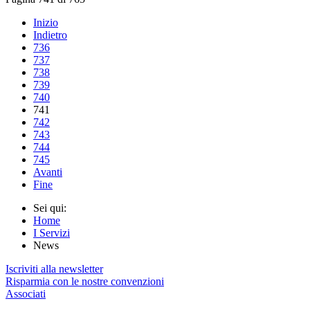
Inizio
Indietro
736
737
738
739
740
741
742
743
744
745
Avanti
Fine
Sei qui:
Home
I Servizi
News
Iscriviti alla newsletter
Risparmia con le nostre convenzioni
Associati