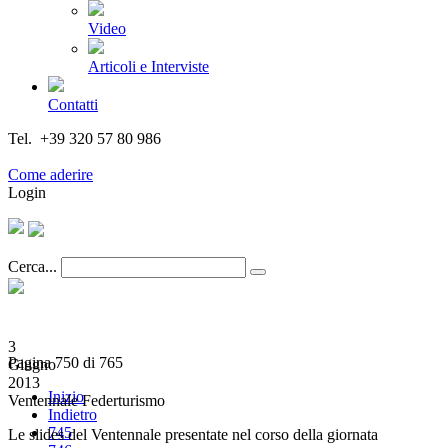
Video
Articoli e Interviste
Contatti
Tel. +39 320 57 80 986
Email segreteria@federturismo.it
Come aderire
Login
Cerca...
3
Pagina 750 di 765
Giugno
2013
Inizio
Ventennale Federturismo
Indietro
745
Le slides del Ventennale presentate nel corso della giornata