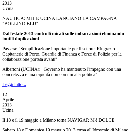
2013
Ucina
NAUTICA: MIT E UCINA LANCIANO LA CAMPAGNA
"BOLLINO BLU"
Dall'estate 2013 controlli mirati sulle imbarcazioni eliminando
inutili duplicazioni
Passera: "Semplificazione importante per il settore. Ringrazio
Capitanerie di Porto, Guardia di Finanza e Forze di Polizia per la
collaborazione portata avanti"
Albertoni (UCINA): "Governo ha mantenuto l'impegno con una
concretezza e una rapidità non comuni alla politica"
Leggi tutto...
12
Aprile
2013
Ucina
Il 18 e il 19 maggio a Milano torna NAVIGAR M'è DOLCE
Sabato 18 e Domenica 19 maggio 2013 torna all'Idroscalo di Milano