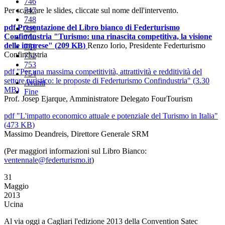
746
Per scaricare le slides, cliccate sul nome dell'intervento.
747
748
pdf
Presentazione del Libro bianco di Federturismo
749
Confindustria "Turismo: una rinascita competitiva, la visione
750
delle imprese"
(
209 KB
)
Renzo Iorio, Presidente Federturismo
751
Confindustria
752
753
pdf
"Per una massima competitività, attrattività e redditività del
754
settore turistico: le proposte di Federturismo Confindustria"
(
3.30
Avanti
MB
)
Fine
Prof. Josep Ejarque, Amministratore Delegato FourTourism
pdf
"L'impatto economico attuale e potenziale del Turismo in Italia"
(
473 KB
)
Massimo Deandreis, Direttore Generale SRM
(Per maggiori informazioni sul Libro Bianco:
ventennale@federturismo.it
)
31
Maggio
2013
Ucina
Al via oggi a Cagliari l'edizione 2013 della Convention Satec