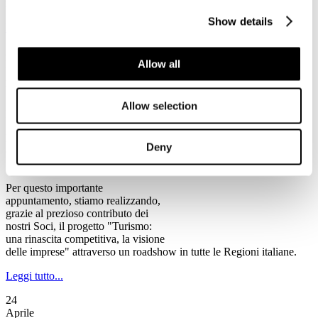
rischio chiusura, tra cui alcune anche di rilevanza storica".
Show details
Leggi tutto...
2
Allow all
Maggio
2013
Ventennale Federturismo
Allow selection
Il Programma del Ventennale di Federturismo
Federturismo Confindustria celebra
Deny
quest’anno il suo primo
Ventennale.
Per questo importante
appuntamento, stiamo realizzando,
grazie al prezioso contributo dei
nostri Soci, il progetto "Turismo:
una rinascita competitiva, la visione
delle imprese" attraverso un roadshow in tutte le Regioni italiane.
Leggi tutto...
24
Aprile