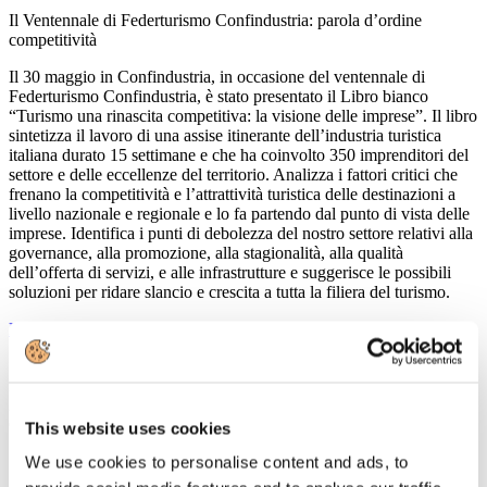
Il Ventennale di Federturismo Confindustria: parola d’ordine
competitività
Il 30 maggio in Confindustria, in occasione del ventennale di
Federturismo Confindustria, è stato presentato il Libro bianco
“Turismo una rinascita competitiva: la visione delle imprese”. Il libro
sintetizza il lavoro di una assise itinerante dell’industria turistica
italiana durato 15 settimane e che ha coinvolto 350 imprenditori del
settore e delle eccellenze del territorio. Analizza i fattori critici che
frenano la competitività e l’attrattività turistica delle destinazioni a
livello nazionale e regionale e lo fa partendo dal punto di vista delle
imprese. Identifica i punti di debolezza del nostro settore relativi alla
governance, alla promozione, alla stagionalità, alla qualità
dell’offerta di servizi, e alle infrastrutture e suggerisce le possibili
soluzioni per ridare slancio e crescita a tutta la filiera del turismo.
Leggi tutto...
15
Maggio
2013
Confindustria Nord Sardegna
This website uses cookies
Seminario sul turismo
We use cookies to personalise content and ads, to