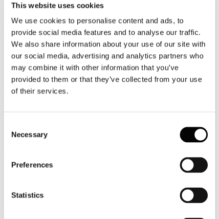
sono principalmente confrontate con il Governo e il Parlamento per
This website uses cookies
l’approvazione del nuovo Codice della nautica, sono ancora in
campo, insieme, guardando al futuro del settore e dei suoi occupati.
We use cookies to personalise content and ads, to
provide social media features and to analyse our traffic.
Leggi tutto...
We also share information about your use of our site with
26
our social media, advertising and analytics partners who
Febbraio
may combine it with other information that you’ve
2018
FS Italiane
provided to them or that they’ve collected from your use
of their services.
GRUPPO FS ITALIANE, MALTEMPO: TRAFFICO
FERROVIARIO ANCORA FORTEMENTE RALLENTATO
NEL NODO DI ROMA
Consent
ritardi medi 120 minuti
Necessary
Selection
attivi i Piani neve e gelo
Leggi tutto...
Preferences
24
Febbraio
2018
Statistics
FS Italiane
TRENITALIA: AGEVOLAZIONI PER GLI SPETTACOLI DI