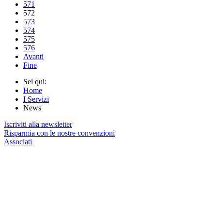
571
572
573
574
575
576
Avanti
Fine
Sei qui:
Home
I Servizi
News
Iscriviti alla newsletter
Risparmia con le nostre convenzioni
Associati