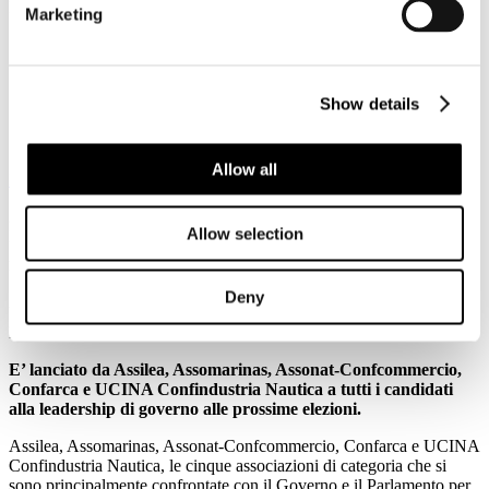
DANZA, MUSICA E TEATRO A LA BIENNALE DI VENEZIA
Marketing
riduzioni per soci Carta
FRECCIA
possessori di biglietto
delle
Frecce
con destinazione Venezia e per abbonati del
trasporto regionale di Veneto e Friuli Venezia Giulia
46 i collegamenti giornalieri tra Milano e Venezia
Show details
40
Frecciarossa
e
Frecciargento
si muovono tra Roma e la
Città lagunare
Allow all
Leggi tutto...
23
Allow selection
Febbraio
2018
Ucina
Deny
UN MANIFESTO PER IL GOVERNO DELLA NAUTICA E
DELLA SUA FILIERA
E’ lanciato da Assilea, Assomarinas, Assonat-Confcommercio,
Confarca e UCINA Confindustria Nautica a tutti i candidati
alla leadership di governo alle prossime elezioni.
Assilea, Assomarinas, Assonat-Confcommercio, Confarca e UCINA
Confindustria Nautica, le cinque associazioni di categoria che si
sono principalmente confrontate con il Governo e il Parlamento per