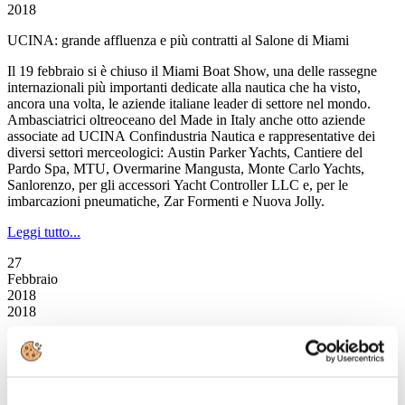
2018
UCINA: grande affluenza e più contratti al Salone di Miami
Il 19 febbraio si è chiuso il Miami Boat Show, una delle rassegne
internazionali più importanti dedicate alla nautica che ha visto,
ancora una volta, le aziende italiane leader di settore nel mondo.
Ambasciatrici oltreoceano del Made in Italy anche otto aziende
associate ad UCINA Confindustria Nautica e rappresentative dei
diversi settori merceologici: Austin Parker Yachts, Cantiere del
Pardo Spa, MTU, Overmarine Mangusta, Monte Carlo Yachts,
Sanlorenzo, per gli accessori Yacht Controller LLC e, per le
imbarcazioni pneumatiche, Zar Formenti e Nuova Jolly.
Leggi tutto...
27
Febbraio
2018
2018
Un manifesto per il governo della nautica e della sua filiera
Assilea, Assomarinas, Assonat-Confcommercio, Confarca e UCINA
Confindustria Nautica, le cinque associazioni di categoria che si