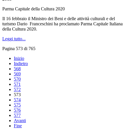
Parma Capitale della Cultura 2020
Il 16 febbraio il Ministro dei Beni e delle attività culturali e del
turismo Dario Franceschini ha proclamato Parma Capitale Italiana
della Cultura 2020.
Leggi tutto...
Pagina 573 di 765
Inizio
Indietro
568
569
570
571
572
573
574
575
576
577
Avanti
Fine