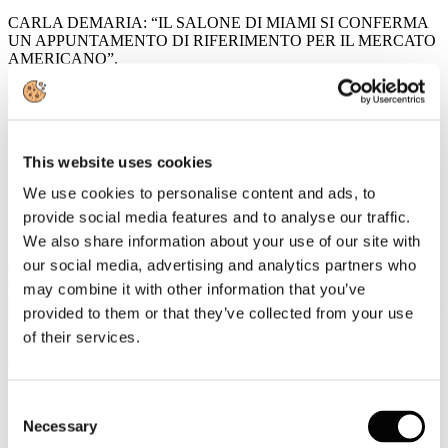
CARLA DEMARIA: “IL SALONE DI MIAMI SI CONFERMA
UN APPUNTAMENTO DI RIFERIMENTO PER IL MERCATO
AMERICANO”.
Leggi tutto...
19
Febbraio
This website uses cookies
2018
2018
We use cookies to personalise content and ads, to
Dal trasporto aereo impatto di 70 miliardi di euro sull’economia
provide social media features and to analyse our traffic.
We also share information about your use of our site with
Da uno studio di Bain & Company, presentato al convegno
our social media, advertising and analytics partners who
organizzato dall’Enav su ‘Trasporto aereo: volano per lo sviluppo
del Paese’, emerge che l’impatto complessivo dell’aviazione civile
may combine it with other information that you’ve
sull’economia è di circa 70 miliardi di euro, 7 volte i ricavi dei
provided to them or that they’ve collected from your use
vettori aerei.
of their services.
Leggi tutto...
19
Consent
Febbraio
2018
Necessary
Selection
2018