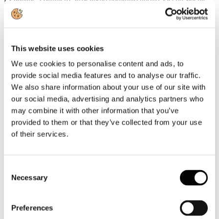
della UIC
Gianpiero Strisciuglio, Amministratore Delegato e Direttore
Generale del Gruppo FS, è stato nominato nuovo Vicepresidente
della UIC - Union internationale des chemins de fer -
This website uses cookies
organizzazione internazionale che riunisce le ferrovie e i principali
stakeholder del settore ferroviario a livello mondiale.
We use cookies to personalise content and ads, to
provide social media features and to analyse our traffic.
Leggi tutto...
We also share information about your use of our site with
3
our social media, advertising and analytics partners who
Agosto
may combine it with other information that you’ve
2026
News 2026
provided to them or that they’ve collected from your use
of their services.
ROTTA SUL 66°SALONE NAUTICO INTERNAZIONALE:
APERTO IL TICKETING ONLINE PER L'EDIZIONE IN
PROGRAMMA A GENOVA DALL'1 AL 6 OTTOBRE 2026
Consent
Con l'apertura del ticketing online entra nel vivo il percorso di
Necessary
avvicinamento al 66° Salone Nautico Internazionale, in programma
Selection
a Genova dall'1 al 6 ottobre 2026.
Leggi tutto...
Preferences