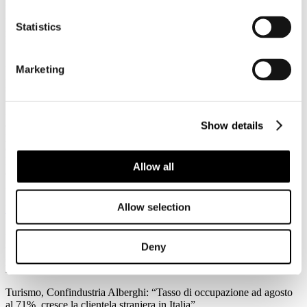
3
Agosto
Statistics
2026
News 2026
Federalismo fiscale: a rischio i servizi del trasporto pubblico. Agens,
Marketing
Anav e Asstra: “Servono correttivi che assicurino il finanziamento al
settore”
Forte preoccupazione da parte di Agens, Anav e Asstra, le
associazioni che in Italia rappresentano le aziende del trasporto
Show details
pubblico locale (TPL), per l’approvazione in Consiglio dei Ministri
del ddl sul federalismo fiscale regionale: “C’è la reale possibilità che
l'attuale impianto normativo metta a repentaglio l'equilibrio
Allow all
economico-finanziario del Trasporto Pubblico Locale e
l'adeguatezza dei servizi su scala nazionale.
Allow selection
Leggi tutto...
3
Agosto
Deny
2026
News 2026
Turismo, Confindustria Alberghi: “Tasso di occupazione ad agosto
al 71%, cresce la clientela straniera in Italia”