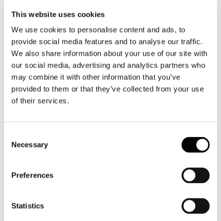
27
This website uses cookies
Luglio
2026
We use cookies to personalise content and ads, to
News 2026
provide social media features and to analyse our traffic.
Boeing: la flotta aerea entro il 2045 toccherà 500mila velivoli
We also share information about your use of our site with
our social media, advertising and analytics partners who
Cieli sempre più affollati da qui ai prossimi 20 anni: entro il 2045 la
flotta mondiale dell’aviazione commerciale toccherà oltre 50.000
may combine it with other information that you’ve
aeromobili secondo la previsione contenuta nel Commercial Market
provided to them or that they’ve collected from your use
Outlook 2026 di Boeing che prevede un basso impatto delle attuali
of their services.
criticità del settore sulla crescita di lungo periodo dell’aviazione
civile.
Leggi tutto...
Consent
Necessary
27
Selection
Luglio
2026
News 2026
Preferences
Ayvens Mobility Monitor 2026: in Italia si predilige il noleggio a
lungo termine
Statistics
La transizione culturale dal concetto di possesso del veicolo a quello