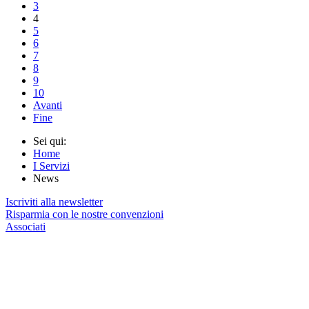
3
4
5
6
7
8
9
10
Avanti
Fine
Sei qui:
Home
I Servizi
News
Iscriviti alla newsletter
Risparmia con le nostre convenzioni
Associati