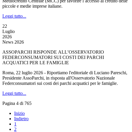
Mediocredito Centrale (MCC) per favorire l’accesso al credito delle
piccole e medie imprese italiane.
Leggi tutto...
22
Luglio
2026
News 2026
ASSOPARCHI RISPONDE ALL’OSSERVATORIO
FEDERCONSUMATORI SUI COSTI DEI PARCHI
ACQUATICI PER LE FAMIGLIE
Roma, 22 luglio 2026 - Riportiamo l'editoriale di Luciano Pareschi,
Presidente AssoParchi, in risposta all'Osservatorio Nazionale
Federconsumatori sui costi dei parchi acquatici per le famiglie.
Leggi tutto...
Pagina 4 di 765
Inizio
Indietro
1
2