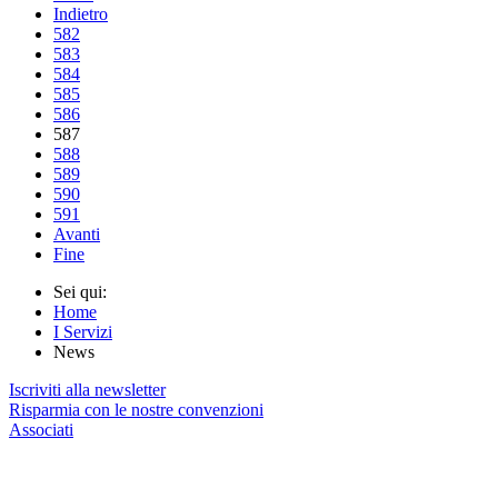
Indietro
582
583
584
585
586
587
588
589
590
591
Avanti
Fine
Sei qui:
Home
I Servizi
News
Iscriviti alla newsletter
Risparmia con le nostre convenzioni
Associati