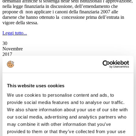
demaniali affinché si sostenga nelle sedi istituzionali l’approvazione,
nella legge finanziaria in discussione, dell’emendamento che
propone di non applicare i canoni della finanziaria 2007 alle
darsene che hanno ottenuto la concessione prima dell’entrata in
vigore della stessa.
Leggi tutto...
30
Novembre
2017
Astoi
Osservatorio ASTOI: dove andranno gli italiani per le vacanze di
Natale
This website uses cookies
Secondo l’Osservatorio Astoi Confindustria Viaggi, la stagione
invernale si apre con un dato positivo: i consumatori scelgono di
We use cookies to personalise content and ads, to
prenotare le vacanze delle festività nelle agenzie di viaggio. Inoltre
tutti i tour operator associati ad Astoi registrano un aumento a doppia
provide social media features and to analyse our traffic.
cifra delle prenotazioni rispetto allo scorso anno, in media +10%. Il
We also share information about your use of our site with
valore medio della pratica è stabile, ma cresce il numero di coloro
our social media, advertising and analytics partners who
che vogliono trascorrere le festività all’estero e non utilizzano il
sistema “fai da te”.
may combine it with other information that you’ve
provided to them or that they’ve collected from your use
Leggi tutto...