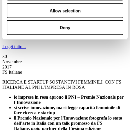
domani, venerdì 1 dicembre, il dottor Trenamore sarà
nella città del Palio
Allow selection
decimo appuntamento alle 19.45 sulle frequenze di Rai
Radio2
continua la collaborazione fra FS Italiane e Caterpillar
Deny
Rai Radio2
racconta la tua storia a
caterpillar@rai.it
Leggi tutto...
30
Novembre
2017
FS Italiane
RICERCA E STARTUP SOSTANTIVI FEMMINILI. CON FS
ITALIANE AL PNI L’IMPRESA IN ROSA
le imprese in rosa aprono il PNI – Premio Nazionale per
l’Innovazione
si scrive innovazione, ma si legge capacità femminile di
fare ricerca e startup
il Premio Nazionale per l’Innovazione fotografa lo stato
dell’arte in Italia con un talk promosso da FS
Italiane,
main
partner della 15esima edizione