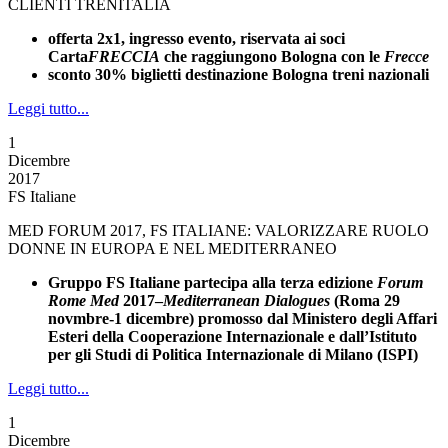
CLIENTI TRENITALIA
offerta 2x1, ingresso evento, riservata ai soci
Carta
FRECCIA
che raggiungono Bologna con le
Frecce
sconto 30% biglietti destinazione Bologna treni nazionali
Leggi tutto...
1
Dicembre
2017
FS Italiane
MED FORUM 2017, FS ITALIANE: VALORIZZARE RUOLO
DONNE IN EUROPA E NEL MEDITERRANEO
Gruppo FS Italiane partecipa alla terza edizione
Forum
Rome Med
2017–
Mediterranean Dialogues
(Roma 29
novmbre-1 dicembre) promosso dal Ministero degli Affari
Esteri della Cooperazione Internazionale e dall’Istituto
per gli Studi di Politica Internazionale di Milano (ISPI)
Leggi tutto...
1
Dicembre