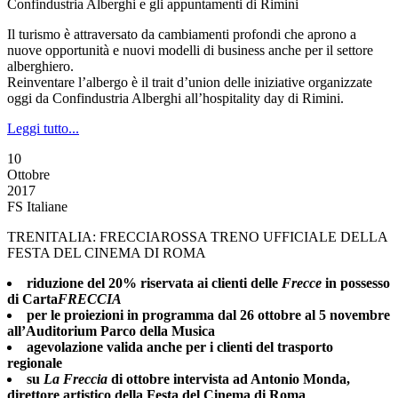
Confindustria Alberghi e gli appuntamenti di Rimini
Il turismo è attraversato da cambiamenti profondi che aprono a
nuove opportunità e nuovi modelli di business anche per il settore
alberghiero.
Reinventare l’albergo è il trait d’union delle iniziative organizzate
oggi da Confindustria Alberghi all’hospitality day di Rimini.
Leggi tutto...
10
Ottobre
2017
FS Italiane
TRENITALIA: FRECCIAROSSA TRENO UFFICIALE DELLA
FESTA DEL CINEMA DI ROMA
riduzione del 20% riservata ai clienti delle
Frecce
in possesso
di Carta
FRECCIA
per le proiezioni in programma dal 26 ottobre al 5 novembre
all’Auditorium Parco della Musica
agevolazione valida anche per i clienti del trasporto
regionale
su
La Freccia
di ottobre intervista ad Antonio Monda,
direttore artistico della Festa del Cinema di Roma