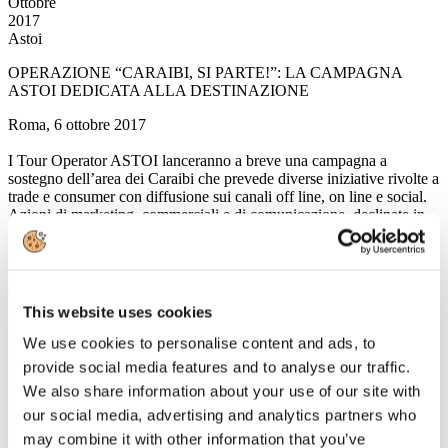
Ottobre
2017
Astoi
OPERAZIONE “CARAIBI, SI PARTE!”: LA CAMPAGNA
ASTOI DEDICATA ALLA DESTINAZIONE
Roma, 6 ottobre 2017
I Tour Operator ASTOI lanceranno a breve una campagna a
sostegno dell’area dei Caraibi che prevede diverse iniziative rivolte a
trade e consumer con diffusione sui canali off line, on line e social.
Azioni di marketing, commerciali e di comunicazione, declinate in
modalità differenti dai singoli operatori, verranno legate al
claim
“Caraibi, si parte!”
, comune denominatore.
Leggi tutto...
This website uses cookies
6
Ottobre
We use cookies to personalise content and ads, to
2017
provide social media features and to analyse our traffic.
FS Italiane
We also share information about your use of our site with
FS SISTEMI URBANI PRESENTA A EXPO REAL 2017
our social media, advertising and analytics partners who
PROGETTI DI RIGENERAZIONE E SVILUPPO URBANO
may combine it with other information that you’ve