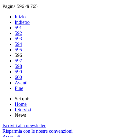
Pagina 596 di 765
Inizio
Indietro
591
592
593
594
595
596
597
598
599
600
Avanti
Fine
Sei qui:
Home
I Servizi
News
Iscriviti alla newsletter
Risparmia con le nostre convenzioni
Associati