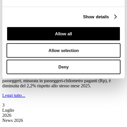
(Associazione Nazionale Operatori Veicoli Ricreazionali e Articoli
per Campeggio), condotta su 52 concessionari affiliati, il comparto
sta intercettando una nuova tipologia di clientela, ridefinendo i
profili di consumo per la stagione estiva 2026.
Show details
Leggi tutto...
Allow all
6
Luglio
2026
Allow selection
News 2026
IATA: a maggio la domanda totale di trasporto aereo passeggeri è
diminuita del 2,2% rispetto allo stesso mese del 2025
Deny
Secondo la Iata a maggio la domanda totale di trasporto aereo
passeggeri, misurata in passeggeri-chilometro paganti (Rp), è
diminuita del 2,2% rispetto allo stesso mese 2025.
Leggi tutto...
3
Luglio
2026
News 2026