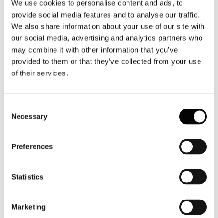
We use cookies to personalise content and ads, to
Leggi tutto...
provide social media features and to analyse our traffic.
6
We also share information about your use of our site with
Luglio
our social media, advertising and analytics partners who
2026
may combine it with other information that you’ve
News 2026
provided to them or that they’ve collected from your use
Facile.it/Emg: cala la richiesta di finanziamenti per i viaggi
of their services.
Più di 28 milioni di italiani hanno intenzione di concedersi una
vacanza quest’anno e non mancano le famiglie che, per far pesare il
meno possibile sui budget mensili il costo del viaggio, scelgono di
Consent
ricorrere ad un prestito personale.
Necessary
Selection
Leggi tutto...
6
Preferences
Luglio
2026
News 2026
Statistics
Assocamp: il turismo itinerante un’alternativa sempre più allettante
Il turismo itinerante si consolida come una delle principali alternative
Marketing
alla ricettività tradizionale. Secondo l’ultima indagine di Assocamp