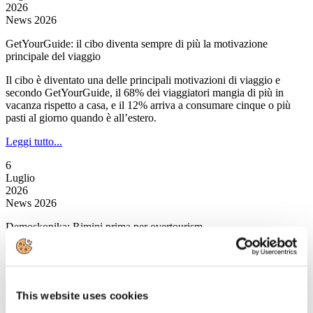
2026
News 2026
GetYourGuide: il cibo diventa sempre di più la motivazione
principale del viaggio
Il cibo è diventato una delle principali motivazioni di viaggio e
secondo GetYourGuide, il 68% dei viaggiatori mangia di più in
vacanza rispetto a casa, e il 12% arriva a consumare cinque o più
pasti al giorno quando è all’estero.
Leggi tutto...
6
Luglio
2026
News 2026
Demoskopika: Rimini prima per overtourism
È Rimini a salire sul gradino più alto del podio nell’overtourism
italiano.Quest’anno secondo l’osservatorio di Demoskopika, la
popolare località romagnola primeggia con 17mila presenze
turistiche per km quadrato, un valore che rappresenta una delle
This website uses cookies
concentrazioni urbane più elevate in assoluto.