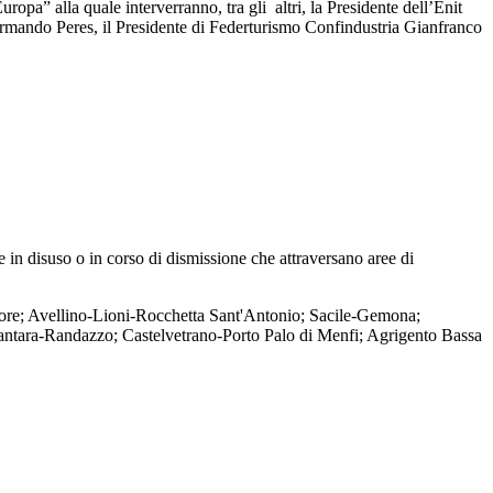
opa” alla quale interverranno, tra gli altri, la Presidente dell’Enit
rmando Peres, il Presidente di Federturismo Confindustria Gianfranco
ee in disuso o in corso di dismissione che attraversano aree di
 Fiore; Avellino-Lioni-Rocchetta Sant'Antonio; Sacile-Gemona;
ntara-Randazzo; Castelvetrano-Porto Palo di Menfi; Agrigento Bassa