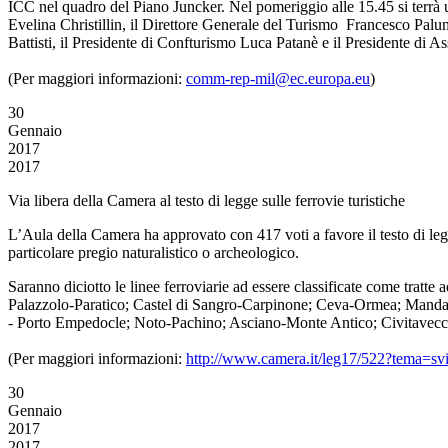
ICC nel quadro del Piano Juncker. Nel pomeriggio alle 15.45 si terrà un
Evelina Christillin, il Direttore Generale del Turismo Francesco Pal
Battisti, il Presidente di Confturismo Luca Patanè e il Presidente di 
(Per maggiori informazioni:
comm-rep-mil@ec.europa.eu
)
30
Gennaio
2017
2017
Via libera della Camera al testo di legge sulle ferrovie turistiche
L’Aula della Camera ha approvato con 417 voti a favore il testo di legge
particolare pregio naturalistico o archeologico.
Saranno diciotto le linee ferroviarie ad essere classificate come tra
Palazzolo-Paratico; Castel di Sangro-Carpinone; Ceva-Ormea; Manda
- Porto Empedocle; Noto-Pachino; Asciano-Monte Antico; Civitavecc
(Per maggiori informazioni:
http://www.camera.it/leg17/522?tema=svi
30
Gennaio
2017
2017