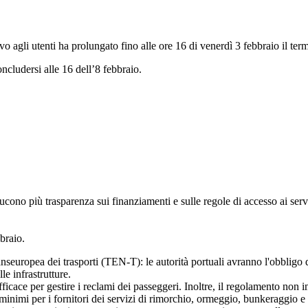
o agli utenti ha prolungato fino alle ore 16 di venerdì 3 febbraio il term
oncludersi alle 16 dell’8 febbraio.
ucono più trasparenza sui finanziamenti e sulle regole di accesso ai ser
braio.
nseuropea dei trasporti (TEN-T): le autorità portuali avranno l'obbligo di
le infrastrutture.
icace per gestire i reclami dei passeggeri. Inoltre, il regolamento non 
minimi per i fornitori dei servizi di rimorchio, ormeggio, bunkeraggio e rac