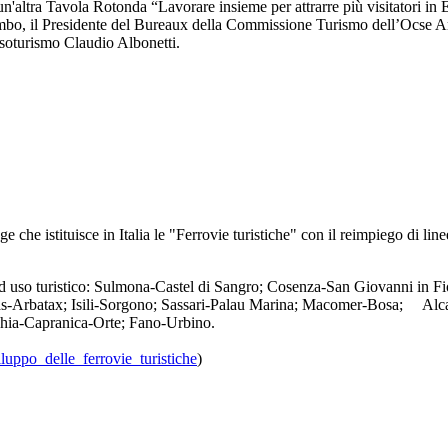
'altra Tavola Rotonda “Lavorare insieme per attrarre più visitatori in Eur
umbo, il Presidente del Bureaux della Commissione Turismo dell’Ocse A
Assoturismo Claudio Albonetti.
 che istituisce in Italia le "Ferrovie turistiche" con il reimpiego di lin
tte ad uso turistico: Sulmona-Castel di Sangro; Cosenza-San Giovanni in
s-Arbatax; Isili-Sorgono; Sassari-Palau Marina; Macomer-Bosa; Alca
hia-Capranica-Orte; Fano-Urbino.
luppo_delle_ferrovie_turistiche
)