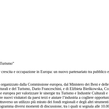
e Turismo”
crescita e occupazione in Europa: un nuovo partenariato tra pubblico e pr
CC) organizzato dalla Commissione europea, dal Ministero dei Beni e del
à Culturali e del Turismo, Dario Franceschini, e di Elżbieta Bieńkowska, 
e europea per valorizzare le sinergie tra Turismo e Industrie Culturali 
uovi visitatori da paesi terzi e aiutare l’industria a cogliere opportunità
ttraverso un utilizzo più mirato dei fondi regionali e degli altri strume
ogramma diversi momenti di discussione, tra i quali si segnala alle 10.00