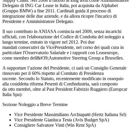
Supply Chain. Nel 2008 il ritorno al long term come Amministratore
Delegato di ING Car Lease in Italia, poi acquisita da Alphabet
(Gruppo BMW) a fine 2011. Cardinali guida il processo di
integrazione delle due aziende, e da allora ricopre l'incarico di
Presidente e Amministratore Delegato.
Il suo contributo in ANIASA comincia nel 2009, senza incarichi
ufficiali, con l'elaborazione del Codice di Condotta del noleggio a
lungo termine, entrato in vigore nel 2012. Poi due
mandati consecutivi da VicePresidente, nel corso dei quali cura in
particolare l'Osservatorio Salariale e i rapporti con Leaseurope,
come membro dell&#39;Automotive Steering Group a Bruxelles.
A supportare l’azione del Presidente, ci sarà un Consiglio Generale
rinnovato per il 60% rispetto al Comitato di Presidenza
uscente. Secondo lo Statuto, recentemente modificato in ossequio
alla cosiddetta riforma Pesenti di Confindustria, sarà composto
da otto membri, oltre al Past President Fabrizio Ruggiero (Europcar
Italia Spa):
Sezione Noleggio a Breve Termine
Vice Presidente Massimiliano Archiapatti (Hertz Italiana Srl)
Vice Presidente Gianluca Testa (Avis Budget SpA)
Consigliere Salvatore Vinti (Win Rent SpA)