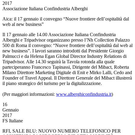
2017
Associazione Italiana Confindustria Alberghi
Aica: il 17 gennaio il convegno “Nuove frontiere dell’ospitalità dal
web al new business”
Il 17 gennaio alle 14.00 Associazione Italiana Confindustria
Alberghi e Tripadvisor organizzano presso l’Nh Collection Palazzo
500 di Roma il convegno: “Nuove frontiere dell’ospitalità dal web al
new business”. I lavori saranno introdotti dal Presidente Giorgio
Palmucci e da Helena Egan Global Director Industry Relations di
Tripadvisor. Alle 14.30 seguirà la Tavola rotonda alla quale
parteciperanno Francesco Tapinassi, Dirigente del Mibact, Roberta
Milano Direttore Marketing Digitale di Enit e Mirko Lalli, Cedo and
Founder of Travel Appeal. Il Direttore Generale del Mibact illustrerà
il piano strategico del turismo per la digitalizzazione.
(Per maggiori informazioni:
www.alberghiconfindustria.it
)
16
Gennaio
2017
FS Italiane
RFI, SALE BLU: NUOVO NUMERO TELEFONICO PER