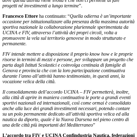
dove questa attività viene svolta e che non ci permette di fare
progetti né investimenti a lungo termine
”.
Francesco Ettore
ha continuato: “
Quella odierna è un’importante
occasione per istituzionalizzare alla presenza della massima autorità
sportiva nazionale la collaborazione pluriennale sperimentata da
UCINA e FIV, attraverso l’attività dei propri circoli, volta a
promuovere la vela sul territorio genovese in modo strutturato e
permanente.
FIV intende mettere a disposizione il proprio know how e le proprie
risorse in termini di mezzi e persone, per sviluppare un progetto che
parta dagli Istituti Scolastici e coinvolga centinaia di famiglie di
Genova e provincia che con la loro partecipazione continuativa
durante l’anno all’attività hanno testimoniato, in questi anni, la
vocazione velica della città.
Il consolidamento dell’accordo UCINA – FIV permetterà, inoltre,
alla città di aprire in maniera continuativa le porte a grandi eventi
sportivi nazionali ed internazionali, così come ormai è consolidato
anche alla luce dei grandi investimenti necessari, potendo contare
su un polo permanente dedicato all’attività sportiva velica ed alla
nautica da diporto, quale è la Nuova Darsena nel pieno centro di
una delle città più importanti del Mediterraneo
”
L’accordo tra FIV e UCINA Confindustria Nautica, federazioni