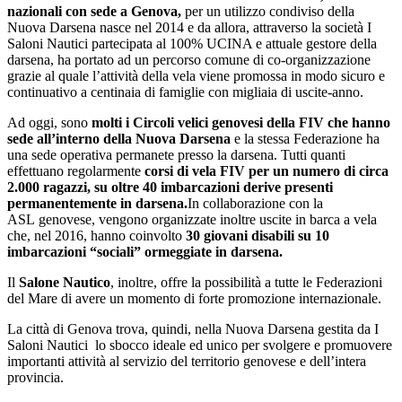
nazionali con sede a Genova,
per un utilizzo condiviso della
Nuova Darsena nasce nel 2014 e da allora, attraverso la società I
Saloni Nautici partecipata al 100% UCINA e attuale gestore della
darsena, ha portato ad un percorso comune di co-organizzazione
grazie al quale l’attività della vela viene promossa in modo sicuro e
continuativo a centinaia di famiglie con migliaia di uscite-anno.
Ad oggi, sono
molti i Circoli velici genovesi della FIV che hanno
sede all’interno della Nuova Darsena
e la stessa Federazione ha
una sede operativa permanete presso la darsena. Tutti quanti
effettuano regolarmente
corsi di vela FIV per un numero di circa
2.000 ragazzi, su oltre 40 imbarcazioni derive presenti
permanentemente in darsena.
In collaborazione con la
ASL genovese, vengono organizzate inoltre uscite in barca a vela
che, nel 2016, hanno coinvolto
30 giovani disabili su 10
imbarcazioni “sociali” ormeggiate in darsena.
Il
Salone Nautico
, inoltre, offre la possibilità a tutte le Federazioni
del Mare di avere un momento di forte promozione internazionale.
La città di Genova trova, quindi, nella Nuova Darsena gestita da I
Saloni Nautici lo sbocco ideale ed unico per svolgere e promuovere
importanti attività al servizio del territorio genovese e dell’intera
provincia.