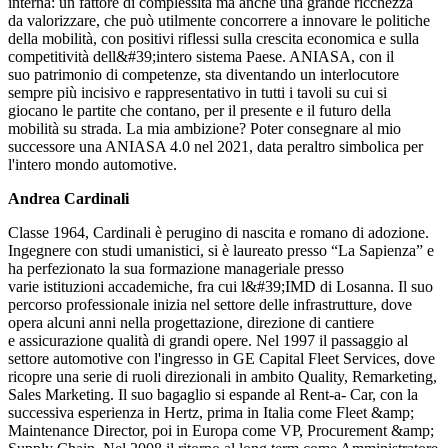
interna: un fattore di complessità ma anche una grande ricchezza
da valorizzare, che può utilmente concorrere a innovare le politiche
della mobilità, con positivi riflessi sulla crescita economica e sulla
competitività dell&#39;intero sistema Paese. ANIASA, con il
suo patrimonio di competenze, sta diventando un interlocutore
sempre più incisivo e rappresentativo in tutti i tavoli su cui si
giocano le partite che contano, per il presente e il futuro della
mobilità su strada. La mia ambizione? Poter consegnare al mio
successore una ANIASA 4.0 nel 2021, data peraltro simbolica per
l'intero mondo automotive.
Andrea Cardinali
Classe 1964, Cardinali è perugino di nascita e romano di adozione.
Ingegnere con studi umanistici, si è laureato presso “La Sapienza” e
ha perfezionato la sua formazione manageriale presso
varie istituzioni accademiche, fra cui l&#39;IMD di Losanna. Il suo
percorso professionale inizia nel settore delle infrastrutture, dove
opera alcuni anni nella progettazione, direzione di cantiere
e assicurazione qualità di grandi opere. Nel 1997 il passaggio al
settore automotive con l'ingresso in GE Capital Fleet Services, dove
ricopre una serie di ruoli direzionali in ambito Quality, Remarketing,
Sales Marketing. Il suo bagaglio si espande al Rent-a- Car, con la
successiva esperienza in Hertz, prima in Italia come Fleet &amp;
Maintenance Director, poi in Europa come VP, Procurement &amp;