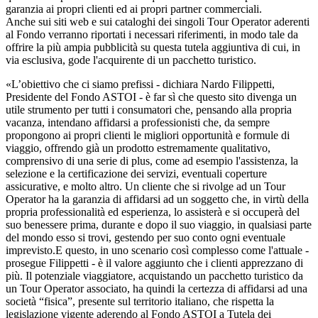
garanzia ai propri clienti ed ai propri partner commerciali.
Anche sui siti web e sui cataloghi dei singoli Tour Operator aderenti
al Fondo verranno riportati i necessari riferimenti, in modo tale da
offrire la più ampia pubblicità su questa tutela aggiuntiva di cui, in
via esclusiva, gode l'acquirente di un pacchetto turistico.
«L’obiettivo che ci siamo prefissi - dichiara Nardo Filippetti,
Presidente del Fondo ASTOI - è far sì che questo sito divenga un
utile strumento per tutti i consumatori che, pensando alla propria
vacanza, intendano affidarsi a professionisti che, da sempre
propongono ai propri clienti le migliori opportunità e formule di
viaggio, offrendo già un prodotto estremamente qualitativo,
comprensivo di una serie di plus, come ad esempio l'assistenza, la
selezione e la certificazione dei servizi, eventuali coperture
assicurative, e molto altro. Un cliente che si rivolge ad un Tour
Operator ha la garanzia di affidarsi ad un soggetto che, in virtù della
propria professionalità ed esperienza, lo assisterà e si occuperà del
suo benessere prima, durante e dopo il suo viaggio, in qualsiasi parte
del mondo esso si trovi, gestendo per suo conto ogni eventuale
imprevisto.E questo, in uno scenario così complesso come l'attuale -
prosegue Filippetti - è il valore aggiunto che i clienti apprezzano di
più. Il potenziale viaggiatore, acquistando un pacchetto turistico da
un Tour Operator associato, ha quindi la certezza di affidarsi ad una
società “fisica”, presente sul territorio italiano, che rispetta la
legislazione vigente aderendo al Fondo ASTOI a Tutela dei