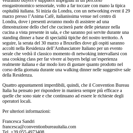
vedranno buyers e suppliers impegnati in un percorso
enogastronomico sensoriale, volto a far toccare con mano la tipica
ospitalità italiana. Si inizia da Londra, con un networking event il 29
marzo presso l’Anima Cafè, italianissima venue nel centro di
Londra, dove i presenti avranno modo di assistere ad una
dimostrazione dello chef che cucinerà parte delle pietanze nella
cucina a vista presente in sala, e che saranno poi servite durante una
standing dinner a base di specialità tipiche del nostro territorio. A
seguire, la serata del 30 marzo a Bruxelles dove gli ospiti saranno
accolti nella Residenza dell’Ambasciatore Italiano per un evento
serale che vedrà il classico momento di netwoking intervallarsi con
una cooking class per far vivere ai buyers belgi un’esperienza
realmente italiana e dar modo loro di gustare quanto prodotto nel
corso della giornata durante una walking dinner nelle suggestive sale
della Residenza.
Quattro appuntamenti imperdibili, quindi, che il Convention Bureau
Italia ha pensato per rispondere in maniera sempre più efficace a
quelle che sono state e che continuano ad essere le richieste degli
operatori locali.
Per ulteriori informazioni:
Francesca Sandri
francesca@conventionbureauitalia.com
Tel. +39 055 4973408