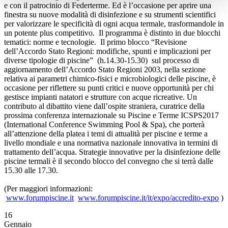
e con il patrocinio di Federterme. Ed è l’occasione per aprire una
finestra su nuove modalità di disinfezione e su strumenti scientifici
per valorizzare le specificità di ogni acqua termale, trasformandole in
un potente plus competitivo. Il programma è distinto in due blocchi
tematici: norme e tecnologie. Il primo blocco “Revisione
dell’Accordo Stato Regioni: modifiche, spunti e implicazioni per
diverse tipologie di piscine” (h.14.30-15.30) sul processo di
aggiornamento dell’Accordo Stato Regioni 2003, nella sezione
relativa ai parametri chimico-fisici e microbiologici delle piscine, è
occasione per riflettere su punti critici e nuove opportunità per chi
gestisce impianti natatori e strutture con acque ricreative. Un
contributo al dibattito viene dall’ospite straniera, curatrice della
prossima conferenza internazionale su Piscine e Terme ICSPS2017
(International Conference Swimming Pool & Spa), che porterà
all’attenzione della platea i temi di attualità per piscine e terme a
livello mondiale e una normativa nazionale innovativa in termini di
trattamento dell’acqua. Strategie innovative per la disinfezione delle
piscine termali è il secondo blocco del convegno che si terrà dalle
15.30 alle 17.30.
(Per maggiori informazioni:
www.forumpiscine.it
www.forumpiscine.it/it/expo/accredito-expo
)
16
Gennaio