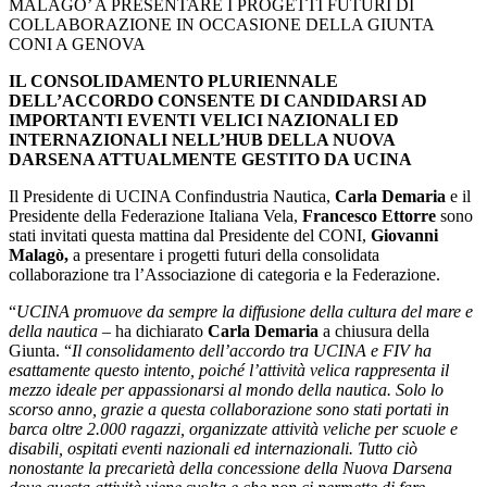
MALAGO’ A PRESENTARE I PROGETTI FUTURI DI
COLLABORAZIONE IN OCCASIONE DELLA GIUNTA
CONI A GENOVA
IL CONSOLIDAMENTO PLURIENNALE
DELL’ACCORDO CONSENTE DI CANDIDARSI AD
IMPORTANTI EVENTI VELICI NAZIONALI ED
INTERNAZIONALI NELL’HUB DELLA NUOVA
DARSENA ATTUALMENTE GESTITO DA UCINA
Il Presidente di UCINA Confindustria Nautica,
Carla Demaria
e il
Presidente della Federazione Italiana Vela,
Francesco Ettorre
sono
stati invitati questa mattina dal Presidente del CONI,
Giovanni
Malagò,
a presentare i progetti futuri della consolidata
collaborazione tra l’Associazione di categoria e la Federazione.
“
UCINA promuove da sempre la diffusione della cultura del mare e
della nautica
– ha dichiarato
Carla Demaria
a chiusura della
Giunta. “
Il consolidamento dell’accordo tra UCINA e FIV ha
esattamente questo intento, poiché l’attività velica rappresenta il
mezzo ideale per appassionarsi al mondo della nautica. Solo lo
scorso anno, grazie a questa collaborazione sono stati portati in
barca oltre 2.000 ragazzi, organizzate attività veliche per scuole e
disabili, ospitati eventi nazionali ed internazionali. Tutto ciò
nonostante la precarietà della concessione della Nuova Darsena