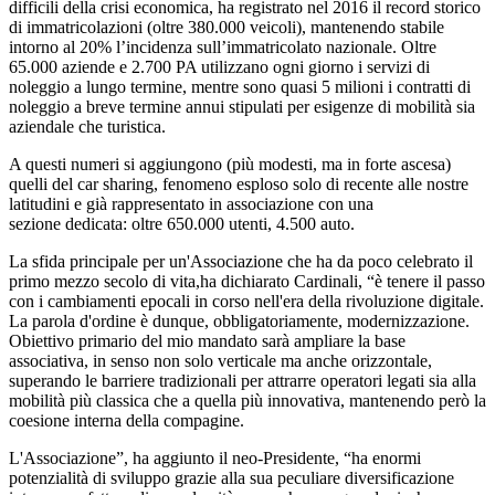
difficili della crisi economica, ha registrato nel 2016 il record storico
di immatricolazioni (oltre 380.000 veicoli), mantenendo stabile
intorno al 20% l’incidenza sull’immatricolato nazionale. Oltre
65.000 aziende e 2.700 PA utilizzano ogni giorno i servizi di
noleggio a lungo termine, mentre sono quasi 5 milioni i contratti di
noleggio a breve termine annui stipulati per esigenze di mobilità sia
aziendale che turistica.
A questi numeri si aggiungono (più modesti, ma in forte ascesa)
quelli del car sharing, fenomeno esploso solo di recente alle nostre
latitudini e già rappresentato in associazione con una
sezione dedicata: oltre 650.000 utenti, 4.500 auto.
La sfida principale per un'Associazione che ha da poco celebrato il
primo mezzo secolo di vita,ha dichiarato Cardinali, “è tenere il passo
con i cambiamenti epocali in corso nell'era della rivoluzione digitale.
La parola d'ordine è dunque, obbligatoriamente, modernizzazione.
Obiettivo primario del mio mandato sarà ampliare la base
associativa, in senso non solo verticale ma anche orizzontale,
superando le barriere tradizionali per attrarre operatori legati sia alla
mobilità più classica che a quella più innovativa, mantenendo però la
coesione interna della compagine.
L'Associazione”, ha aggiunto il neo-Presidente, “ha enormi
potenzialità di sviluppo grazie alla sua peculiare diversificazione