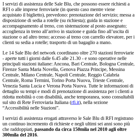
I servizi di assistenza delle Sale Blu, che possono essere richiesti a
RFI o alle imprese ferroviarie (in questo caso mentre viene
acquistato il biglietto), prevedono: prenotazione del servizio; messa a
disposizione di sedia a rotelle (su richiesta); guida in stazione e
accompagnamento al treno, con sistemazione al posto assegnato;
accoglienza in treno all’arrivo in stazione e guida fino all’uscita di
stazione o ad altro treno; accesso al treno con carrello elevatore, per i
clienti su sedia a rotelle; trasporto di un bagaglio a mano.
Le 14 Sale Blu del network coordinano oltre 270 stazioni ferroviarie
- aperte tutti i giorni dalle 6.45 alle 21.30 - e sono operative nelle
principali stazioni italiane: Ancona, Bari Centrale, Bologna Centrale,
Firenze Santa Maria Novella, Genova Piazza Principe, Messina
Centrale, Milano Centrale, Napoli Centrale, Reggio Calabria
Centrale, Roma Termini, Torino Porta Nuova, Trieste Centrale,
Venezia Santa Lucia e Verona Porta Nuova. Tutte le informazioni di
dettaglio su tempi e modi di prenotazione di assistenza per i clienti a
ridotta mobilità o con disabilità, anche temporanea, sono consultabili
sul sito di Rete Ferroviaria Italiana (
rfi.it
), nella sezione
“Accessibilità nelle Stazioni”.
I servizi di assistenza erogati attraverso le Sale Blu di RFI registrano
un continuo incremento di richieste e negli ultimi sei anni sono più
che raddoppiati,
passando da circa 150mila nel 2010 agli oltre
300mila del 2016
.