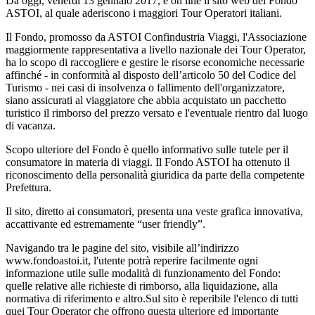
Da oggi, venerdì 13 gennaio 2017, è on line il sito web del Fondo
ASTOI, al quale aderiscono i maggiori Tour Operatori italiani.
Il Fondo, promosso da ASTOI Confindustria Viaggi, l'Associazione
maggiormente rappresentativa a livello nazionale dei Tour Operator,
ha lo scopo di raccogliere e gestire le risorse economiche necessarie
affinché - in conformità al disposto dell’articolo 50 del Codice del
Turismo - nei casi di insolvenza o fallimento dell'organizzatore,
siano assicurati al viaggiatore che abbia acquistato un pacchetto
turistico il rimborso del prezzo versato e l'eventuale rientro dal luogo
di vacanza.
Scopo ulteriore del Fondo è quello informativo sulle tutele per il
consumatore in materia di viaggi. Il Fondo ASTOI ha ottenuto il
riconoscimento della personalità giuridica da parte della competente
Prefettura.
Il sito, diretto ai consumatori, presenta una veste grafica innovativa,
accattivante ed estremamente “user friendly”.
Navigando tra le pagine del sito, visibile all’indirizzo
www.fondoastoi.it, l'utente potrà reperire facilmente ogni
informazione utile sulle modalità di funzionamento del Fondo:
quelle relative alle richieste di rimborso, alla liquidazione, alla
normativa di riferimento e altro.Sul sito è reperibile l'elenco di tutti
quei Tour Operator che offrono questa ulteriore ed importante