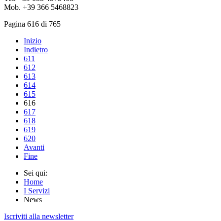
Mob. +39 366 5468823
Pagina 616 di 765
Inizio
Indietro
611
612
613
614
615
616
617
618
619
620
Avanti
Fine
Sei qui:
Home
I Servizi
News
Iscriviti alla newsletter