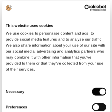
UCINA Confindustria Nautica
sarà presente alla 48° edizione del
Boot di Düsseldorf, una delle maggiori esposizioni nautiche del
mondo, con uno
stand istituzionale (Hall 7a / E19) insieme ad
Agenzia ICE
e sarà il punto di riferimento per tutte le aziende
italiane della nautica da diporto che parteciperanno in qualità di
This website uses cookies
espositori, così come per gli operatori italiani che visiteranno la
rassegna internazionale in Germania. La promozione sul mercato
We use cookies to personalise content and ads, to
globale del prossimo
Salone Nautico Internazionale di Genova, in
provide social media features and to analyse our traffic.
programma dal 21 al 26 settembre prossimi,
rappresenta
We also share information about your use of our site with
un'ulteriore missione operativa per l'associazione di categoria.
our social media, advertising and analytics partners who
Leggi tutto...
may combine it with other information that you’ve
17
provided to them or that they’ve collected from your use
Gennaio
of their services.
2017
2017
Uzbekistan: rinviata l’abolizione dei visti al 1^ gennaio 2021
Consent
Necessary
Selection
L’Uzbekistan ha rinviato al 1° gennaio 2021 l’abolizione del regime
dei visti per i cittadini di alcuni paesi tra cui l’Italia e l’introduzione
dell’ordine di pagamento della tassa di entrata di 50 dollari.
Preferences
Per maggiori informazioni: