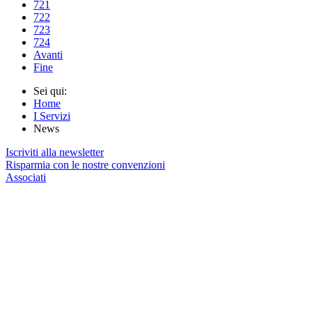
721
722
723
724
Avanti
Fine
Sei qui:
Home
I Servizi
News
Iscriviti alla newsletter
Risparmia con le nostre convenzioni
Associati