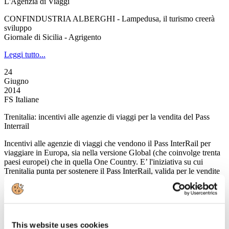
L'Agenzia di Viaggi
CONFINDUSTRIA ALBERGHI - Lampedusa, il turismo creerà
sviluppo
Giornale di Sicilia - Agrigento
Leggi tutto...
24
Giugno
2014
FS Italiane
Trenitalia: incentivi alle agenzie di viaggi per la vendita del Pass
Interrail
Incentivi alle agenzie di viaggi che vendono il Pass InterRail per
viaggiare in Europa, sia nella versione Global (che coinvolge trenta
paesi europei) che in quella One Country. E’ l'iniziativa su cui
Trenitalia punta per sostenere il Pass InterRail, valida per le vendite
effettuate fino al 30 settembre 2014. Il Pass InterRail è acquistabile
dai clienti di tutte le età, per viaggi in prima e in seconda classe, e
consente di viaggiare ed esplorare l’Europa a bordo dei treni delle
società ferroviarie e delle compagnie di navigazione aderenti.
This website uses cookies
(Per maggiori informazioni:
www.trenitalia.com)