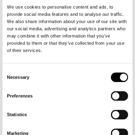
We use cookies to personalise content and ads, to
24
Giugno
provide social media features and to analyse our traffic.
2014
We also share information about your use of our site with
FS Italiane
our social media, advertising and analytics partners who
Rinnovata la partnership tra Trenitalia e Air Canada
may combine it with other information that you’ve
provided to them or that they’ve collected from your use
Trenitalia ha rinnovato l’accordo con Air Canada che prevede
agevolazioni tariffarie per i passeggeri in partenza da Fiumicino,
of their services.
Venezia e Milano Malpensa (nuovo volo a partire dal 19 giugno),
con sconti sulle tariffe Business Frecciarossa e per la prima classe
dei treni Frecciargento e Frecciabianca da e per le città di partenza
Consent
dei voli.
Necessary
Selection
Per ottenere l’agevolazione oggetto dell’accordo il cliente potrà
recarsi nella sua agenzia di viaggi di fiducia ed acquistare i biglietti
ferroviari ed aerei.
Preferences
(Per maggiori informazioni:
www.trenitalia.com)
24
Statistics
Giugno
2014
Touring Club Italiano
Marketing