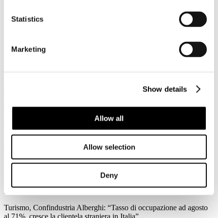
3
Agosto
Statistics
2026
News 2026
Federalismo fiscale: a rischio i servizi del trasporto pubblico. Agens,
Marketing
Anav e Asstra: “Servono correttivi che assicurino il finanziamento al
settore”
Forte preoccupazione da parte di Agens, Anav e Asstra, le
associazioni che in Italia rappresentano le aziende del trasporto
Show details
pubblico locale (TPL), per l’approvazione in Consiglio dei Ministri
del ddl sul federalismo fiscale regionale: “C’è la reale possibilità che
l'attuale impianto normativo metta a repentaglio l'equilibrio
Allow all
economico-finanziario del Trasporto Pubblico Locale e
l'adeguatezza dei servizi su scala nazionale.
Allow selection
Leggi tutto...
3
Agosto
Deny
2026
News 2026
Turismo, Confindustria Alberghi: “Tasso di occupazione ad agosto
al 71%, cresce la clientela straniera in Italia”