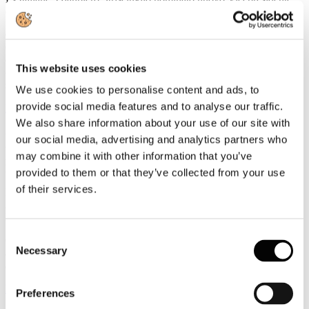
della UIC
Gianpiero Strisciuglio, Amministratore Delegato e Direttore
Generale del Gruppo FS, è stato nominato nuovo Vicepresidente
della UIC - Union internationale des chemins de fer -
This website uses cookies
organizzazione internazionale che riunisce le ferrovie e i principali
stakeholder del settore ferroviario a livello mondiale.
We use cookies to personalise content and ads, to
provide social media features and to analyse our traffic.
Leggi tutto...
We also share information about your use of our site with
3
our social media, advertising and analytics partners who
Agosto
may combine it with other information that you’ve
2026
News 2026
provided to them or that they’ve collected from your use
of their services.
ROTTA SUL 66°SALONE NAUTICO INTERNAZIONALE:
APERTO IL TICKETING ONLINE PER L'EDIZIONE IN
PROGRAMMA A GENOVA DALL'1 AL 6 OTTOBRE 2026
Consent
Con l'apertura del ticketing online entra nel vivo il percorso di
Necessary
avvicinamento al 66° Salone Nautico Internazionale, in programma
Selection
a Genova dall'1 al 6 ottobre 2026.
Leggi tutto...
Preferences