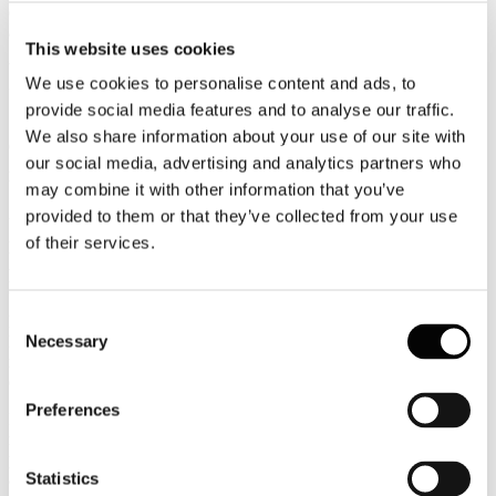
credenziali di accesso vi invitiamo a contattarci all'indirizzo
affarigenerali@alberghiconfindustria.it
This website uses cookies
V.le Pasteur, 10 - 00144 Roma (RM), Italia T +39.06.5924274 F
We use cookies to personalise content and ads, to
+39.06.54281933 - info@alberghiconfindustria.it
provide social media features and to analyse our traffic.
10
We also share information about your use of our site with
Giugno
our social media, advertising and analytics partners who
2016
Ucina
may combine it with other information that you’ve
provided to them or that they’ve collected from your use
UCINA CONFINDUSTRIA NAUTICA: i diritti dei marittimi
of their services.
prevalgono sulla visione restrittiva della nostra amministrazione
Accolto il ricorso sul rinnovo dei titoli professionali marittimi
proposto al Tar Lazio da Italian Yacht Masters: i titoli sono dunque r
Consent
E’ finalmente arrivata la sentenza sul ricorso presentato al TAR
Necessary
Lazio da Italian Yacht Masters, associata Ucina e maggiore
Selection
rappresentativa del mondo dei Comandanti di navi da diporto,
contro il Ministero delle Infrastrutture e trasporti.
Preferences
Il Tribunale Amministrativo ha preso in esame il provvedimento di
rigetto dell'istanza di rinnovo di abilitazione IMO STCW'95,
presentata da un comandante di navi di stazza lorda pari o superiori
Statistics
a 3.000 gt.