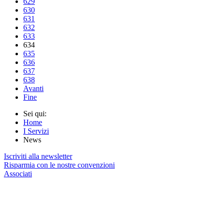
629
630
631
632
633
634
635
636
637
638
Avanti
Fine
Sei qui:
Home
I Servizi
News
Iscriviti alla newsletter
Risparmia con le nostre convenzioni
Associati