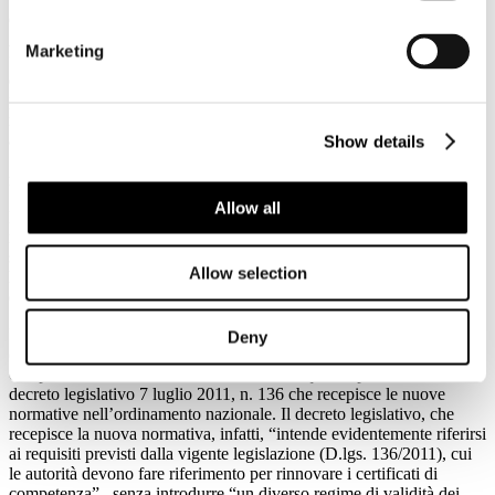
Con la sentenza n. 13931/2015, appena pubblicata, il Giudice
Amministrativo, oltre ad accogliere le doglianze del ricorrente per
Marketing
“l’eccesso di potere, difetto di istruttoria e motivazione, travisamento
dei fatti, ingiustizia e manifesta illogicità”, ha rigettato il
provvedimento della Capitaneria di Porto con il quale si negava a un
marittimo il rinnovo del suo certificato per i previsti 5 anni,
adducendo che i certificati potessero essere rinnovati solo fino al
Show details
1.1.2017, data di entrata in vigore della nuova normativa europea in
materia.
Allow all
Fino a oggi i competenti uffici del Personale della navigazione
marittima e interna del Ministero dei Trasporti avevano infatti
sostenuto, respingendo ogni argomentazione delle Associazioni,
Allow selection
l’impossibilità di rinnovare i titoli professionali per l’intero periodo
di validità di 5 anni, se questo sopravanzava la data del 1.1.2017.
Il TAR ha riconosciuto che fino al 1°gennaio 2017, le autorità
Deny
competenti possono continuare a rinnovare e prorogare certificati di
competenza e convalide conformemente a quanto previsto dal
decreto legislativo 7 luglio 2011, n. 136 che recepisce le nuove
normative nell’ordinamento nazionale. Il decreto legislativo, che
recepisce la nuova normativa, infatti, “intende evidentemente riferirsi
ai requisiti previsti dalla vigente legislazione (D.lgs. 136/2011), cui
le autorità devono fare riferimento per rinnovare i certificati di
competenza” , senza introdurre “un diverso regime di validità dei