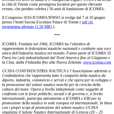
la città di Trieste come prestigiosa location per questo rilevante
evento, che peraltro celebra i 50 anni di fondazione di ICOMIA.
Il Congresso 2016 ICOMIA/IFBSO si svolge dal 7 al 10 giugno
presso l’hotel Savoia Excelsior Palace di Trieste (
pdf
cfr.
programma allegato
(
1.50 MB
)
).
***
ICOMIA: Fondata nel 1966, ICOMIA ha l’obiettivo di
rappresentare le federazioni nautiche nazionali e costituire una voce
unica dell’industria nautica nel mondo. Fanno parte di ICOMIA 35
Paesi tra i più industrializzati dal Nord America fino al Giappone e
la Cina, dalla Finlandia fino alla Nuova Zelanda.
www.icomia.com
UCINA CONFINDUSTRIA NAUTICA è l’Associazione aderente a
Confindustria che rappresenta tutto il comparto della nautica da
diporto, industria, commercio e servizi e che opera per lo sviluppo e
la promozione del settore nautico nonché per la crescita della
cultura del mare. Opera a livello istituzionale come soggetto di
confronto con le forze politiche, sociali e di governo e, a livello
internazionale, partecipa attivamente a ICOMIA e EBI per la
promozione della nautica in sede europea ed internazionale. In linea
con i propri scopi di promozione del settore nautico UCINA
organizza il Salone Nautico Internazionale di Genova (20 – 25