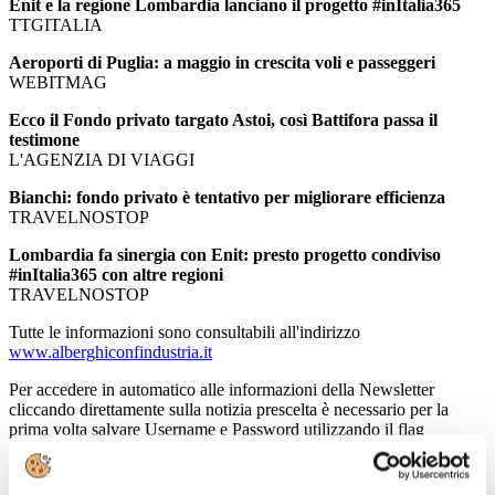
Enit e la regione Lombardia lanciano il progetto #inItalia365
TTGITALIA
Aeroporti di Puglia: a maggio in crescita voli e passeggeri
WEBITMAG
Ecco il Fondo privato targato Astoi, così Battifora passa il
testimone
L'AGENZIA DI VIAGGI
Bianchi: fondo privato è tentativo per migliorare efficienza
TRAVELNOSTOP
Lombardia fa sinergia con Enit: presto progetto condiviso
#inItalia365 con altre regioni
TRAVELNOSTOP
Tutte le informazioni sono consultabili all'indirizzo
www.alberghiconfindustria.it
Per accedere in automatico alle informazioni della Newsletter
cliccando direttamente sulla notizia prescelta è necessario per la
prima volta salvare Username e Password utilizzando il flag
"memorizza i dati di accesso".
Nel caso in cui non vi ricordate o non siete provvisti delle