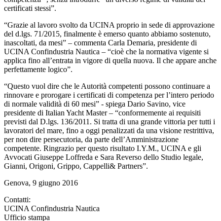
certificati stessi”.
“Grazie al lavoro svolto da UCINA proprio in sede di approvazione
del d.lgs. 71/2015, finalmente è emerso quanto abbiamo sostenuto,
inascoltati, da mesi” – commenta Carla Demaria, presidente di
UCINA Confindustria Nautica – “cioè che la normativa vigente si
applica fino all’entrata in vigore di quella nuova. Il che appare anche
perfettamente logico”.
“Questo vuol dire che le Autorità competenti possono continuare a
rinnovare e prorogare i certificati di competenza per l’intero periodo
di normale validità di 60 mesi” - spiega Dario Savino, vice
presidente di Italian Yacht Master – “conformemente ai requisiti
previsti dal D.lgs. 136/2011. Si tratta di una grande vittoria per tutti i
lavoratori del mare, fino a oggi penalizzati da una visione restrittiva,
per non dire persecutoria, da parte dell’Amministrazione
competente. Ringrazio per questo risultato I.Y.M., UCINA e gli
Avvocati Giuseppe Loffreda e Sara Reverso dello Studio legale,
Gianni, Origoni, Grippo, Cappelli& Partners”.
Genova, 9 giugno 2016
Contatti:
UCINA Confindustria Nautica
Ufficio stampa