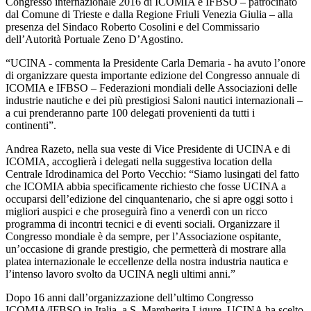
Congresso internazionale 2016 di ICOMIA e IFBSO – patrocinato
dal Comune di Trieste e dalla Regione Friuli Venezia Giulia – alla
presenza del Sindaco Roberto Cosolini e del Commissario
dell’Autorità Portuale Zeno D’Agostino.
“UCINA - commenta la Presidente Carla Demaria - ha avuto l’onore
di organizzare questa importante edizione del Congresso annuale di
ICOMIA e IFBSO – Federazioni mondiali delle Associazioni delle
industrie nautiche e dei più prestigiosi Saloni nautici internazionali –
a cui prenderanno parte 100 delegati provenienti da tutti i
continenti”.
Andrea Razeto, nella sua veste di Vice Presidente di UCINA e di
ICOMIA, accoglierà i delegati nella suggestiva location della
Centrale Idrodinamica del Porto Vecchio: “Siamo lusingati del fatto
che ICOMIA abbia specificamente richiesto che fosse UCINA a
occuparsi dell’edizione del cinquantenario, che si apre oggi sotto i
migliori auspici e che proseguirà fino a venerdì con un ricco
programma di incontri tecnici e di eventi sociali. Organizzare il
Congresso mondiale è da sempre, per l’Associazione ospitante,
un’occasione di grande prestigio, che permetterà di mostrare alla
platea internazionale le eccellenze della nostra industria nautica e
l’intenso lavoro svolto da UCINA negli ultimi anni.”
Dopo 16 anni dall’organizzazione dell’ultimo Congresso
ICOMIA/IFBSO in Italia, a S. Margherita Ligure, UCINA ha scelto