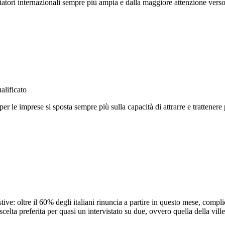
giatori internazionali sempre più ampia e dalla maggiore attenzione ver
alificato
er le imprese si sposta sempre più sulla capacità di attrarre e trattenere 
ve: oltre il 60% degli italiani rinuncia a partire in questo mese, complice
ta preferita per quasi un intervistato su due, ovvero quella della villeg