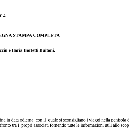
014
a RASSEGNA STAMPA COMPLETA
ciu e Ilaria Borletti Buitoni.
sina in data odierna, con il quale si sconsigliano i viaggi nella peniso
onfronto tra i propri associati fornendo tutte le informazioni utili allo sc