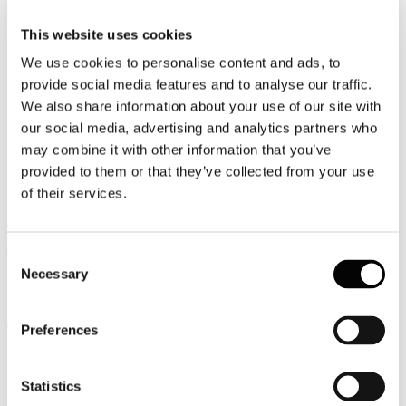
Luglio
2026
This website uses cookies
News 2026
We use cookies to personalise content and ads, to
Rapporto Siae: gli eventi live in Italia valgono 4,3 miliardi di euro
provide social media features and to analyse our traffic.
We also share information about your use of our site with
Monitorato dal Rapporto Siae il valore economico del variegato
mondo dello spettacolo, con concerti, balletti e opere, nel 2025 ha
our social media, advertising and analytics partners who
generato oltre 4,3 miliardi di euro, con un valore medio della spesa
may combine it with other information that you’ve
per spettatore di circa 17 euro, che rappresenta l’indice dell’introito
provided to them or that they’ve collected from your use
pro-capite per evento, segno di un mercato sempre più selettivo e
maturo.
of their services.
Leggi tutto...
6
Consent
Luglio
Necessary
Selection
2026
News 2026
Preferences
T&E/New Economics Foundation (NEF): i voli low cost alimentano
la crisi abitativa
La crescita incontrollata del turismo, favorita dall’aumento del
Statistics
traffico aereo, specialmente quello a basso costo, sta alimentando