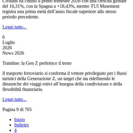
Civitatis ha chiuso il primo trimestre 2026 con una crescita globale
del 16,31%, con la Spagna a +18,43%, mentre TUI Musement
registra una prima metà dell’anno fiscale superiore allo stesso
periodo precedente.
Leggi tutto...
6
Luglio
2026
News 2026
Trainline: la Gen Z preferisce il treno
Il trasporto ferroviario si conferma il vettore privilegiato per i flussi
turistici della Generazione Z, un target che sta ridefinendo le
dinamiche dei viaggi estivi all’insegna della condivisione e della
flessibilità finanziaria.
Leggi tutto...
Pagina 9 di 765
Inizio
Indietro
4