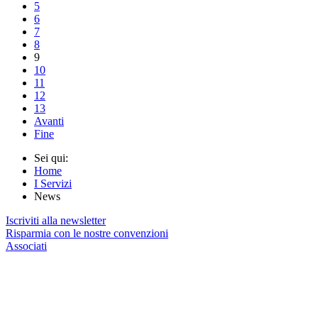
5
6
7
8
9
10
11
12
13
Avanti
Fine
Sei qui:
Home
I Servizi
News
Iscriviti alla newsletter
Risparmia con le nostre convenzioni
Associati