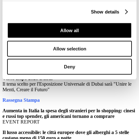
3
Novembre
Show details
2015
Associazione Italiana Confindustria Alberghi
Newsletter N. 181 del 03/11/2015
Allow all
News
Allow selection
Industria e teatro: un binomio perfetto
"L'impresa va in scena". È questo il titolo dell'iniziativa che fa da
cardine della "Settimana della cultura d'impresa", dal 10 al 20
Deny
novembre
Verso Expo 2020 Dubai
Il tema scelto per l'Esposizione Universale di Dubai sarà "Unire le
Menti, Creare il Futuro"
Rassegna Stampa
Aumenta in Italia la spesa degli stranieri per lo shopping: cinesi
e russi top spender, gli americani tornano a comprare
EVENT REPORT
Il lusso accessibile: le città europee dove gli alberghi a 5 stelle
costano meno di 150 euro a notte