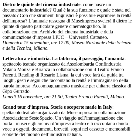
Dietro le quinte del cinema industriale
: come nasce un
documentario industriale? Qual è la sua funzione e quale è stata nel
passato? Con che strumenti linguistici è possibile esprimere la realtà
dell'impresa? L’annuale rassegna di Museimpresa svelerà il dietro le
quinte di questo particolare genere cinematografico. In
collaborazione con Archivio del cinema industriale e della
comunicazione d’impresa LIUC – Università Cattaneo.
Domenica 15 novembre, ore 17.00, Museo Nazionale della Scienza
e della Tecnica, Milano.
Letteratura e industria. La fabbrica, il paesaggio, l’umanità
:
spettacolo teatrale organizzato da Assolombarda Confindustria
Milano Monza e Brianza in collaborazione con il Teatro Franco
Parenti. Reading di Rosario Lisma, la cui voce farà da guida tra
luoghi, gesti e segni che raccontano la realtà e l’immaginario della
parola impresa. Accompagnamento musicale per chitarra classica di
Gipo Gurrado.
Lunedì 16 novembre, ore 21.00, Teatro Franco Parenti, Milano.
Grand tour d’impresa. Storie e scoperte made in Italy
:
spettacolo teatrale organizzato da Museimpresa in collaborazione
Associazione SestoSpazio. Un viaggio nell’immaginazione che
porta i musei e gli archivi d’impresa a teatro e li raccontano dando
voce a oggetti, documenti, brevetti, sogni nel cassetto e memorabili
scoperte del mondo dell’industria italiana.