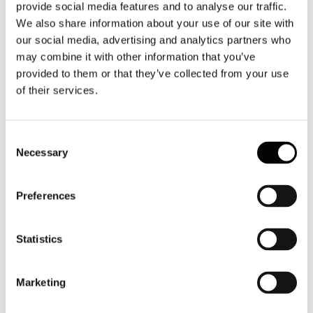
Bologna
provide social media features and to analyse our traffic.
We also share information about your use of our site with
Associazione Italiana Confindustria Alberghi e Unindustria Bologna
hanno organizzato oggi il sesto appuntamento dedicato a
our social media, advertising and analytics partners who
“L’evoluzione digitale per il settore ricettivo a portata di bonus”.
may combine it with other information that you’ve
provided to them or that they’ve collected from your use
La giornata formativa, realizzata con il supporto tecnico di
HermesHotel, si inserisce nel quadro di appuntamenti rivolti agli
of their services.
associati della piazza bolognese.
Registrati per leggere il seguito...
Consent
3
Necessary
Selection
Novembre
2015
Associazione Italiana Confindustria Alberghi
Preferences
L’EVOLUZIONE DIGITALE PER IL SETTORE RICETTIVO A
PORTATA DI BONUS - #hotelevolution Bologna
Statistics
Mercoledì 4 novembre 2015, ore 14:30
Unindustria Bologna
Via San Domenico, 4 (BO)
Marketing
Leggi tutto...