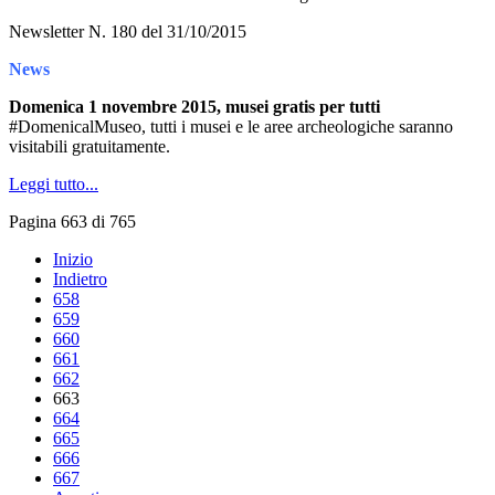
Newsletter N. 180 del 31/10/2015
News
Domenica 1 novembre 2015, musei gratis per tutti
#DomenicalMuseo, tutti i musei e le aree archeologiche saranno
visitabili gratuitamente.
Leggi tutto...
Pagina 663 di 765
Inizio
Indietro
658
659
660
661
662
663
664
665
666
667