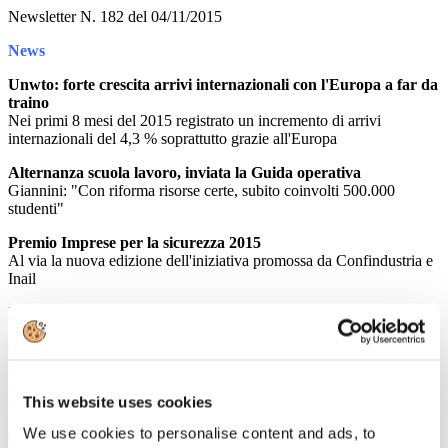
Newsletter N. 182 del 04/11/2015
News
Unwto: forte crescita arrivi internazionali con l'Europa a far da
traino
Nei primi 8 mesi del 2015 registrato un incremento di arrivi
internazionali del 4,3 % soprattutto grazie all'Europa
Alternanza scuola lavoro, inviata la Guida operativa
Giannini: "Con riforma risorse certe, subito coinvolti 500.000
studenti"
Premio Imprese per la sicurezza 2015
Al via la nuova edizione dell'iniziativa promossa da Confindustria e
Inail
Leggi tutto...
4
Novembre
2015
Associazione Italiana Confindustria Alberghi
This website uses cookies
We use cookies to personalise content and ads, to
Gli alberghi di Bologna parlano di digitalizzazione. #hotelevolution