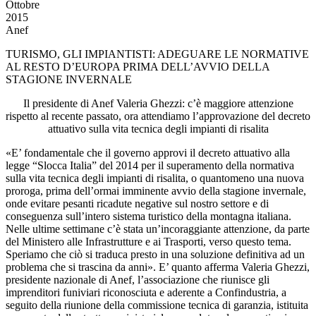
Ottobre
2015
Anef
TURISMO, GLI IMPIANTISTI: ADEGUARE LE NORMATIVE
AL RESTO D’EUROPA PRIMA DELL’AVVIO DELLA
STAGIONE INVERNALE
Il presidente di Anef Valeria Ghezzi: c’è maggiore attenzione
rispetto al recente passato, ora attendiamo l’approvazione del decreto
attuativo sulla vita tecnica degli impianti di risalita
«E’ fondamentale che il governo approvi il decreto attuativo alla
legge “Slocca Italia” del 2014 per il superamento della normativa
sulla vita tecnica degli impianti di risalita, o quantomeno una nuova
proroga, prima dell’ormai imminente avvio della stagione invernale,
onde evitare pesanti ricadute negative sul nostro settore e di
conseguenza sull’intero sistema turistico della montagna italiana.
Nelle ultime settimane c’è stata un’incoraggiante attenzione, da parte
del Ministero alle Infrastrutture e ai Trasporti, verso questo tema.
Speriamo che ciò si traduca presto in una soluzione definitiva ad un
problema che si trascina da anni». E’ quanto afferma Valeria Ghezzi,
presidente nazionale di Anef, l’associazione che riunisce gli
imprenditori funiviari riconosciuta e aderente a Confindustria, a
seguito della riunione della commissione tecnica di garanzia, istituita