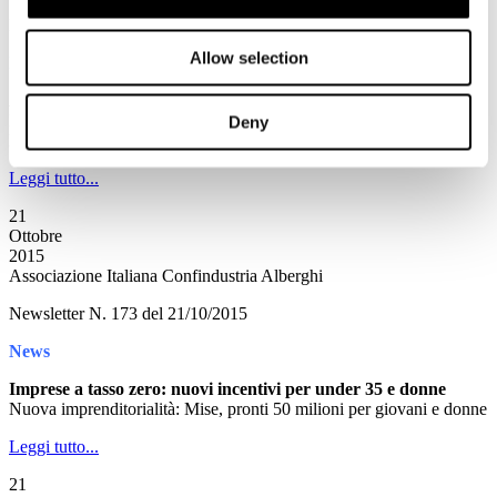
Newsletter N. 174 del 22/10/2015
Allow selection
News
Ammortizzatori sociali
Emanata la Circolare n. 27 - indennità di disoccupazione ASpI per i
Deny
lavoratori sospesi
Leggi tutto...
21
Ottobre
2015
Associazione Italiana Confindustria Alberghi
Newsletter N. 173 del 21/10/2015
News
Imprese a tasso zero: nuovi incentivi per under 35 e donne
Nuova imprenditorialità: Mise, pronti 50 milioni per giovani e donne
Leggi tutto...
21