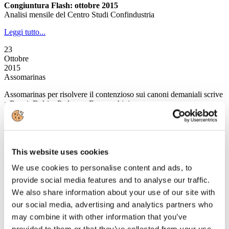
Congiuntura Flash: ottobre 2015
Analisi mensile del Centro Studi Confindustria
Leggi tutto...
23
Ottobre
2015
Assomarinas
Assomarinas per risolvere il contenzioso sui canoni demaniali scrive
a Renzi, Delrio, Padoan e Franceschini
Per mettere i porti turistici in condizione di competere sul mercato
globale, dichiara il Presidente di Assomarinas Roberto Perocchio, è
necessario innanzitutto agevolare gli investimenti.
This website uses cookies
Purtroppo non sembra andare in questa direzione la legge 296/2006,
che ha ritoccato retroattivamente l’aumento dei canoni demaniali e
We use cookies to personalise content and ads, to
contro la quale Assomarinas ha ritenuto indispensabile ricorrere alla
provide social media features and to analyse our traffic.
Corte costituzionale e scrivere ai Ministri competenti. L’applicazione
We also share information about your use of our site with
di tali aumenti anche alle concessioni demaniali già
rilasciate, comprometterebbe l’equilibrio economico della gestione di
our social media, advertising and analytics partners who
molti porti turistici e allontanerebbe possibili futuri investitori.
may combine it with other information that you’ve