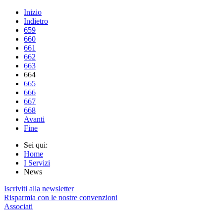
Inizio
Indietro
659
660
661
662
663
664
665
666
667
668
Avanti
Fine
Sei qui:
Home
I Servizi
News
Iscriviti alla newsletter
Risparmia con le nostre convenzioni
Associati