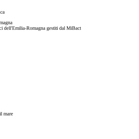
ica
Romagna
gici dell'Emilia-Romagna gestiti dal MiBact
il mare