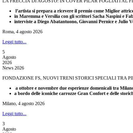
LA FRECCIA DI AGOSTO: IN COVER PILAR FOGLIATI AL 
l’artista si prepara a ricevere il premio come Miglior attri
in Maremma e Versilia con gli scrittori Sacha Naspini e Fa
interviste a Diego Abatantuono, Giovanni Pernice e Julio V
Roma, 4 agosto 2026
Leggi tutto...
5
Agosto
2026
News 2026
FONDAZIONE FS, NUOVI TRENI STORICI SPECIALI TRA 
a ottobre e novembre due esperienze domenicali tra Milano 
a bordo delle iconiche carrozze Gran Confort e delle stori
Milano, 4 agosto 2026
Leggi tutto...
3
Agosto