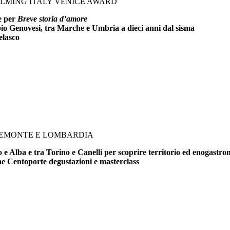
FILMING ITALY VENICE AWARD
ce per
Breve storia d’amore
bio Genovesi, tra Marche e Umbria a dieci anni dal sisma
elasco
PIEMONTE E LOMBARDIA
e Alba e tra Torino e Canelli per scoprire territorio ed enogastr
che Centoporte degustazioni e masterclass