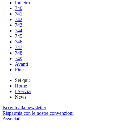
Indietro
740
741
742
743
744
745
746
747
748
749
Avanti
Fine
Sei qui:
Home
I Servizi
News
Iscriviti alla newsletter
Risparmia con le nostre convenzioni
Associati