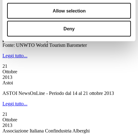
News
Allow selection
Annuario del contribuente 2013, aggiornata la versione on line
a cura di Fisco Oggi
Deny
International tourism on the rise boosted by strong
performance in Europe
Fonte: UNWTO World Tourism Barometer
Leggi tutto...
21
Ottobre
2013
Astoi
ASTOI NewsOnLine - Periodo dal 14 al 21 ottobre 2013
Leggi tutto...
21
Ottobre
2013
Associazione Italiana Confindustria Alberghi