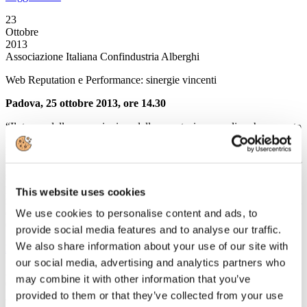
23
Ottobre
2013
Associazione Italiana Confindustria Alberghi
Web Reputation e Performance: sinergie vincenti
Padova, 25 ottobre 2013, ore 14.30
“Il tema delle recensioni e della reputazione on-line ha assunto
un'importanza crescente negli ultimi anni. Ha dichiarato Giorgio
Palmucci, Presidente di Associazione Italiana Confindustria
Alberghi. Chi viaggia, sempre più spesso, si affida al web per
scegliere una destinazione e prenotare un soggiorno. Un’esperienza
personale vissuta durante una vacanza, i consigli forniti da un turista,
This website uses cookies
il dettaglio rilasciato sulla località alimentano il web di informazioni
che influiscono sulle performance del mercato alberghiero, prosegue
We use cookies to personalise content and ads, to
Giorgio Palmucci.
provide social media features and to analyse our traffic.
We also share information about your use of our site with
Leggi tutto...
our social media, advertising and analytics partners who
23
may combine it with other information that you’ve
Ottobre
provided to them or that they’ve collected from your use
2013