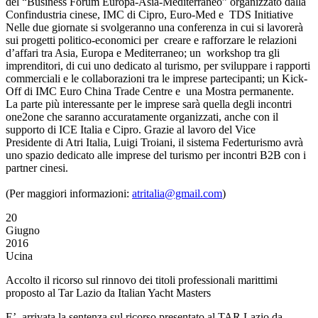
del “Business Forum Europa-Asia-Mediterraneo” organizzato dalla
Confindustria cinese, IMC di Cipro, Euro-Med e TDS Initiative
Nelle due giornate si svolgeranno una conferenza in cui si lavorerà
sui progetti politico-economici per creare e rafforzare le relazioni
d’affari tra Asia, Europa e Mediterraneo; un workshop tra gli
imprenditori, di cui uno dedicato al turismo, per sviluppare i rapporti
commerciali e le collaborazioni tra le imprese partecipanti; un Kick-
Off di IMC Euro China Trade Centre e una Mostra permanente.
La parte più interessante per le imprese sarà quella degli incontri
one2one che saranno accuratamente organizzati, anche con il
supporto di ICE Italia e Cipro. Grazie al lavoro del Vice
Presidente di Atri Italia, Luigi Troiani, il sistema Federturismo avrà
uno spazio dedicato alle imprese del turismo per incontri B2B con i
partner cinesi.
(Per maggiori informazioni:
atritalia@gmail.com
)
20
Giugno
2016
Ucina
Accolto il ricorso sul rinnovo dei titoli professionali marittimi
proposto al Tar Lazio da Italian Yacht Masters
E’ arrivata la sentenza sul ricorso presentato al TAR Lazio da