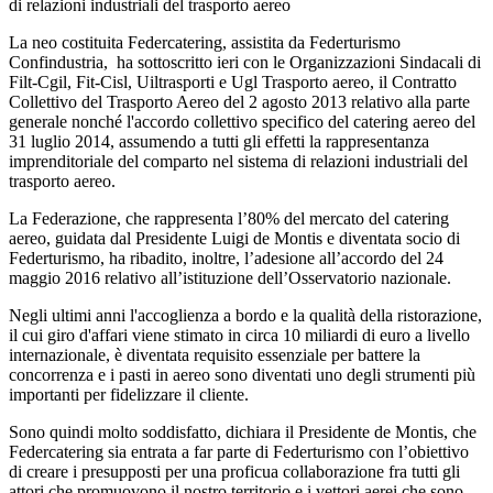
di relazioni industriali del trasporto aereo
La neo costituita Federcatering, assistita da Federturismo
Confindustria, ha sottoscritto ieri con le Organizzazioni Sindacali di
Filt-Cgil, Fit-Cisl, Uiltrasporti e Ugl Trasporto aereo, il Contratto
Collettivo del Trasporto Aereo del 2 agosto 2013 relativo alla parte
generale nonché l'accordo collettivo specifico del catering aereo del
31 luglio 2014, assumendo a tutti gli effetti la rappresentanza
imprenditoriale del comparto nel sistema di relazioni industriali del
trasporto aereo.
La Federazione, che rappresenta l’80% del mercato del catering
aereo, guidata dal Presidente Luigi de Montis e diventata socio di
Federturismo, ha ribadito, inoltre, l’adesione all’accordo del 24
maggio 2016 relativo all’istituzione dell’Osservatorio nazionale.
Negli ultimi anni l'accoglienza a bordo e la qualità della ristorazione,
il cui giro d'affari viene stimato in circa 10 miliardi di euro a livello
internazionale, è diventata requisito essenziale per battere la
concorrenza e i pasti in aereo sono diventati uno degli strumenti più
importanti per fidelizzare il cliente.
Sono quindi molto soddisfatto, dichiara il Presidente de Montis, che
Federcatering sia entrata a far parte di Federturismo con l’obiettivo
di creare i presupposti per una proficua collaborazione fra tutti gli
attori che promuovono il nostro territorio e i vettori aerei che sono