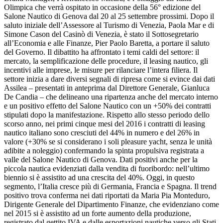
Olimpica che verrà ospitato in occasione della 56° edizione del
Salone Nautico di Genova dal 20 al 25 settembre prossimi. Dopo il
saluto iniziale dell’Assessore al Turismo di Venezia, Paola Mar e di
Simone Cason del Casinò di Venezia, è stato il Sottosegretario
all’Economia e alle Finanze, Pier Paolo Baretta, a portare il saluto
del Governo. Il dibattito ha affrontato i temi caldi del settore: il
mercato, la semplificazione delle procedure, il leasing nautico, gli
incentivi alle imprese, le misure per rilanciare l’intera filiera. Il
settore inizia a dare diversi segnali di ripresa come si evince dai dati
Assilea – presentati in anteprima dal Direttore Generale, Gianluca
De Candia – che delineano una ripartenza anche del mercato interno
e un positivo effetto del Salone Nautico con un +50% dei contratti
stipulati dopo la manifestazione. Rispetto allo stesso periodo dello
scorso anno, nei primi cinque mesi del 2016 i contratti di leasing
nautico italiano sono cresciuti del 44% in numero e del 26% in
valore (+30% se si considerano i soli pleasure yacht, senza le unità
adibite a noleggio) confermando la spinta propulsiva registrata a
valle del Salone Nautico di Genova. Dati positivi anche per la
piccola nautica evidenziati dalla vendita di fuoribordo: nell’ultimo
biennio si è assistito ad una crescita del 40%. Oggi, in questo
segmento, l’Italia cresce più di Germania, Francia e Spagna. Il trend
positivo trova conferma nei dati riportati da Maria Pia Monteduro,
Dirigente Generale del Dipartimento Finanze, che evidenziano come
nel 2015 si è assistito ad un forte aumento della produzione,
registrato dal gettito IVA e dalle esportazioni nautiche verso gli Stati