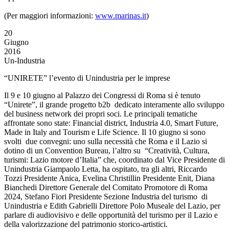
(Per maggiori informazioni:
www.marinas.it
)
20
Giugno
2016
Un-Industria
“UNIRETE” l’evento di Unindustria per le imprese
Il 9 e 10 giugno al Palazzo dei Congressi di Roma si è tenuto
“Unirete”, il grande progetto b2b dedicato interamente allo sviluppo
del business network dei propri soci. Le principali tematiche
affrontate sono state: Financial district, Industria 4.0, Smart Future,
Made in Italy and Tourism e Life Science
.
Il 10 giugno si sono
svolti due convegni: uno sulla necessità che Roma e il Lazio si
dotino di un Convention Bureau, l’altro su “Creatività, Cultura,
turismi: Lazio motore d’Italia” che, coordinato dal Vice Presidente di
Unindustria Giampaolo Letta, ha ospitato, tra gli altri, Riccardo
Tozzi Presidente Anica, Evelina Christillin Presidente Enit, Diana
Bianchedi Direttore Generale del Comitato Promotore di Roma
2024, Stefano Fiori Presidente Sezione Industria del turismo di
Unindustria e Edith Gabrielli Direttore Polo Museale del Lazio, per
parlare di audiovisivo e delle opportunità del turismo per il Lazio e
della valorizzazione del patrimonio storico-artistici.