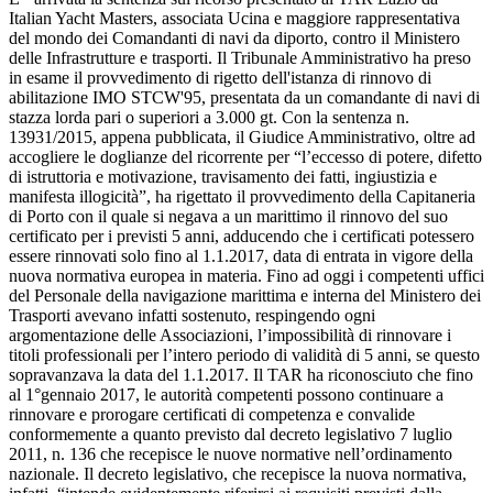
Italian Yacht Masters, associata Ucina e maggiore rappresentativa
del mondo dei Comandanti di navi da diporto, contro il Ministero
delle Infrastrutture e trasporti. Il Tribunale Amministrativo ha preso
in esame il provvedimento di rigetto dell'istanza di rinnovo di
abilitazione IMO STCW'95, presentata da un comandante di navi di
stazza lorda pari o superiori a 3.000 gt. Con la sentenza n.
13931/2015, appena pubblicata, il Giudice Amministrativo, oltre ad
accogliere le doglianze del ricorrente per “l’eccesso di potere, difetto
di istruttoria e motivazione, travisamento dei fatti, ingiustizia e
manifesta illogicità”, ha rigettato il provvedimento della Capitaneria
di Porto con il quale si negava a un marittimo il rinnovo del suo
certificato per i previsti 5 anni, adducendo che i certificati potessero
essere rinnovati solo fino al 1.1.2017, data di entrata in vigore della
nuova normativa europea in materia. Fino ad oggi i competenti uffici
del Personale della navigazione marittima e interna del Ministero dei
Trasporti avevano infatti sostenuto, respingendo ogni
argomentazione delle Associazioni, l’impossibilità di rinnovare i
titoli professionali per l’intero periodo di validità di 5 anni, se questo
sopravanzava la data del 1.1.2017. Il TAR ha riconosciuto che fino
al 1°gennaio 2017, le autorità competenti possono continuare a
rinnovare e prorogare certificati di competenza e convalide
conformemente a quanto previsto dal decreto legislativo 7 luglio
2011, n. 136 che recepisce le nuove normative nell’ordinamento
nazionale. Il decreto legislativo, che recepisce la nuova normativa,