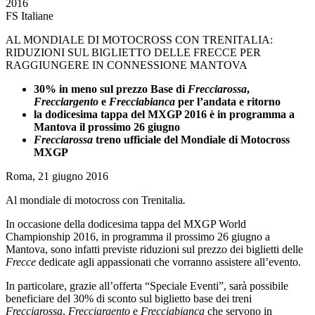
2016
FS Italiane
AL MONDIALE DI MOTOCROSS CON TRENITALIA:
RIDUZIONI SUL BIGLIETTO DELLE FRECCE PER
RAGGIUNGERE IN CONNESSIONE MANTOVA
30% in meno sul prezzo Base di
Frecciarossa
,
Frecciargento
e
Frecciabianca
per l’andata e ritorno
la dodicesima tappa del MXGP 2016 è in programma a
Mantova il prossimo 26 giugno
Frecciarossa
treno ufficiale del Mondiale di Motocross
MXGP
Roma, 21 giugno 2016
Al mondiale di motocross con Trenitalia
.
In occasione della dodicesima tappa del MXGP World
Championship 2016, in programma il prossimo 26 giugno a
Mantova, sono infatti previste riduzioni sul prezzo dei biglietti delle
Frecce
dedicate agli appassionati che vorranno assistere all’evento.
In particolare, grazie all’offerta “Speciale Eventi”, sarà possibile
beneficiare del 30% di sconto sul biglietto base dei treni
Frecciarossa
,
Frecciargento
e
Frecciabianca
che servono in