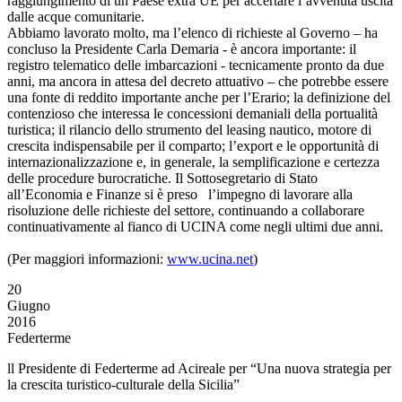
raggiungimento di un Paese extra UE per accertare l’avvenuta uscita
dalle acque comunitarie.
Abbiamo lavorato molto, ma l’elenco di richieste al Governo – ha
concluso la Presidente Carla Demaria - è ancora importante: il
registro telematico delle imbarcazioni - tecnicamente pronto da due
anni, ma ancora in attesa del decreto attuativo – che potrebbe essere
una fonte di reddito importante anche per l’Erario; la definizione del
contenzioso che interessa le concessioni demaniali della portualità
turistica; il rilancio dello strumento del leasing nautico, motore di
crescita indispensabile per il comparto; l’export e le opportunità di
internazionalizzazione e, in generale, la semplificazione e certezza
delle procedure burocratiche. Il Sottosegretario di Stato
all’Economia e Finanze si è preso l’impegno di lavorare alla
risoluzione delle richieste del settore, continuando a collaborare
continuativamente al fianco di UCINA come negli ultimi due anni.
(Per maggiori informazioni:
www.ucina.net
)
20
Giugno
2016
Federterme
ll Presidente di Federterme ad Acireale per “Una nuova strategia per
la crescita turistico-culturale della Sicilia”