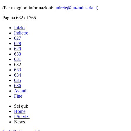
(Per maggiori informazioni:
unirete@un-industria.it
)
Pagina 632 di 765
Inizio
Indietro
627
628
629
630
631
632
633
634
635
636
Avanti
Fine
Sei qui:
Home
I Servizi
News