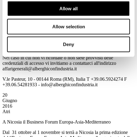
GUIDA VIAGGI
Allow all
Tutte le informazioni sono consultabili all'indirizzo
www.alberghiconfindustria.it
Allow selection
Per accedere in automatico alle informazioni della Newsletter
cliccando direttamente sulla notizia prescelta è necessario per la
prima volta salvare Username e Password utilizzando il flag
Deny
"memorizza i dati di accesso".
Nel caso in cui non vi ricordate o non siete provvisti delle
credenziali di accesso vi invitiamo a contattarci all'indirizzo
affarigenerali@alberghiconfindustria.it
V.le Pasteur, 10 - 00144 Roma (RM), Italia T +39.06.5924274 F
+39.06.54281933 - info@alberghiconfindustria.it
20
Giugno
2016
Atri
A Nicosia il Business Forum Europa-Asia-Mediterraneo
Dal 31 ottobre al 1 novembre si terrà a Nicosia la prima edizione