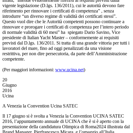
infatti, “intende evidentemente riferirsi ai requisiti previsti dalla
vigente legislazione (D.lgs. 136/2011), cui le autorità devono fare
riferimento per rinnovare i certificati di competenza” , senza
introdurre “un diverso regime di validità dei certificati stessi”.
Questo vuol dire che le Autorità competenti possono continuare a
rinnovare e prorogare i certificati di competenza per l’intero periodo
di normale validità di 60 mesi” ha spiegato Dario Savino, Vice
presidente di Italian Yacht Master – conformemente ai requisiti
previsti dal D.lgs. 136/2011. Si tratta di una grande vittoria per tutti i
lavoratori del mare, fino ad oggi penalizzati da una visione
restrittiva, per non dire persecutoria, da parte dell’Amministrazione
competente.
(Per maggiori informazioni:
www.ucina.net
)
20
Giugno
2016
Ucina
A Venezia la Convention Ucina SATEC
Il 17 giugno si è svolta a Venezia la Convention UCINA SATEC
2016, l’appuntamento annuale di UCINA che è si è aperto con la
presentazione della candidatura Olimpica di Roma2024 illustrata dal
Brand Manager, Pierfrancesco Micara, e l’omaggio all’Italia