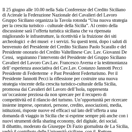
Il 25 giugno alle 10.00 nella Sala Conferenze del Credito Siciliano
di Acireale la Federazione Nazionale dei Cavalieri del Lavoro
Gruppo Siciliano organizza la Tavola rotonda “Una nuova strategia
per la crescita turistico - culturale della Sicilia”. Al centro della
discussione sarà l’offerta turistica siciliana che va ripensata
migliorando le infrastrutture, la ricettività e la fruizione dei siti
archeologici e dei musei e i servizi. Su questi temi, dopo i saluti di
benvenuto del Presidente del Credito Siciliano Paolo Scarallo e del
Presidente onorario del Credito Valtellinese Cav. Lav. Giovanni De
Censi, seguiranno l’intervento del Presidente del Gruppo Siciliano
Cavalieri del Lavoro Cav.Lav. Francesco Averna e la testimonianza
dell’ esperienza associativa del Cav.Lav. Costanzo Jannotti Pecci
Presidente di Federterme e Past President Federturismo. Per il
Presidente Jannotti Pecci la riflessione per costruire una nuova
strategia vincente della crescita turistico-culturale della Sicilia,
promossa dai Cavalieri del Lavoro dell’Isola, rappresenta
un’occasione preziosa da non sprecare per il recupero di
competitività ed il rilancio del turismo. Un’opportunità per ricercare
insieme imprese, operatori, persone, credito, associazioni, media,
istituzioni, risposte nuove ed efficaci sul lato dell’offerta a una
domanda di viaggio in Sicilia che si esprime sempre più anche con i
nuovi strumenti della sharing economy, del digitale, dei social.
Il dibattito, moderato da Giuseppe Di Fazio giornalista de La Sicilia,
vedrà il contributo delle Università siciliane con il Rettore