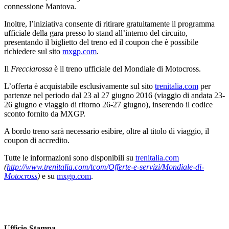
connessione Mantova.
Inoltre, l’iniziativa consente di ritirare gratuitamente il programma
ufficiale della gara presso lo stand all’interno del circuito,
presentando il biglietto del treno ed il coupon che è possibile
richiedere sul sito
mxgp.com
.
Il
Frecciarossa
è il treno ufficiale del Mondiale di Motocross.
L’offerta è acquistabile esclusivamente sul sito
trenitalia.com
per
partenze nel periodo dal 23 al 27 giugno 2016 (viaggio di andata 23-
26 giugno e viaggio di ritorno 26-27 giugno), inserendo il codice
sconto fornito da MXGP.
A bordo treno sarà necessario esibire, oltre al titolo di viaggio, il
coupon di accredito.
Tutte le informazioni sono disponibili su
trenitalia.com
(
http://www.trenitalia.com/tcom/Offerte-e-servizi/Mondiale-di-
Motocross
)
e su
mxgp.com
.
Ufficio Stampa