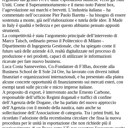
Uniti. Come il Superammortamento e il meno noto Patent box,
l’agevolazione sui marchi e brevetti. L’industria italiana – ha
commentato nell’occasione Pier Paolo Baretta – ha bisogno di essere
sostenuta a monte, già nell’elaborazione e tutela delle idee. Il Made
in Italy è qualità e bellezza e per questo abbiamo pensato appositi
strumenti.
La competitività è stata l’argomento principale dell’intervento di
Marco Taisch, ordinario presso il Politecnico di Milano -
Dipartimento di Ingegneria Gestionale, che ha spiegato come il
futuro sarà delle aziende 4.0, realtà digitalizzate nel processo di
produzione e nei prodotti, capaci di utilizzare le informazioni
ricavate per fare nuovo business.
Luca Costa Sanseverino, Co-Fondatore di F3Bas, docente alla
Business School de Il Sole 24 Ore, ha lavorato con diversi istituti
finanziari e organizzazioni internazionali, e ha presentato alla platea
alcune concrete opportunità di finanziamento sui mercati esteri, con
esempi tarati sulle piccole e micro imprese italiane.
A proposito di export, è intervenuto anche Ernesto Carbone,
responsabile dell’ufficio Regimi doganali e traffici di confine
dell’Agenzia delle Dogane, che ha parlato del nuovo approccio
dell’Agenzia con il mondo della nautica, nato anche su
sollecitazione dell’Associazione di categoria. Tra i primi frutti, ha
ricordato l’adozione della recentissima circolare che fissa la nuova
procedura per le unità in esportazione che non richiede più il