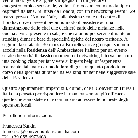
vedranno buyers e suppliers impegnati in un percorso
enogastronomico sensoriale, volto a far toccare con mano la tipica
ospitalità italiana. Si inizia da Londra, con un networking event il 29
marzo presso l’Anima Cafè, italianissima venue nel centro di
Londra, dove i presenti avranno modo di assistere ad una
dimostrazione dello chef che cucinerà parte delle pietanze nella
cucina a vista presente in sala, e che saranno poi servite durante una
standing dinner a base di specialità tipiche del nostro territorio. A
seguire, la serata del 30 marzo a Bruxelles dove gli ospiti saranno
accolti nella Residenza dell’Ambasciatore Italiano per un evento
serale che vedrà il classico momento di netwoking intervallarsi con
una cooking class per far vivere ai buyers belgi un’esperienza
realmente italiana e dar modo loro di gustare quanto prodotto nel
corso della giornata durante una walking dinner nelle suggestive sale
della Residenza.
Quattro appuntamenti imperdibili, quindi, che il Convention Bureau
Italia ha pensato per rispondere in maniera sempre più efficace a
quelle che sono state e che continuano ad essere le richieste degli
operatori locali.
Per ulteriori informazioni:
Francesca Sandri
francesca@conventionbureauitalia.com
Tel. +39 055 4973408