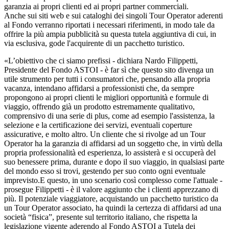
garanzia ai propri clienti ed ai propri partner commerciali.
Anche sui siti web e sui cataloghi dei singoli Tour Operator aderenti
al Fondo verranno riportati i necessari riferimenti, in modo tale da
offrire la più ampia pubblicità su questa tutela aggiuntiva di cui, in
via esclusiva, gode l'acquirente di un pacchetto turistico.
«L’obiettivo che ci siamo prefissi - dichiara Nardo Filippetti,
Presidente del Fondo ASTOI - è far sì che questo sito divenga un
utile strumento per tutti i consumatori che, pensando alla propria
vacanza, intendano affidarsi a professionisti che, da sempre
propongono ai propri clienti le migliori opportunità e formule di
viaggio, offrendo già un prodotto estremamente qualitativo,
comprensivo di una serie di plus, come ad esempio l'assistenza, la
selezione e la certificazione dei servizi, eventuali coperture
assicurative, e molto altro. Un cliente che si rivolge ad un Tour
Operator ha la garanzia di affidarsi ad un soggetto che, in virtù della
propria professionalità ed esperienza, lo assisterà e si occuperà del
suo benessere prima, durante e dopo il suo viaggio, in qualsiasi parte
del mondo esso si trovi, gestendo per suo conto ogni eventuale
imprevisto.E questo, in uno scenario così complesso come l'attuale -
prosegue Filippetti - è il valore aggiunto che i clienti apprezzano di
più. Il potenziale viaggiatore, acquistando un pacchetto turistico da
un Tour Operator associato, ha quindi la certezza di affidarsi ad una
società “fisica”, presente sul territorio italiano, che rispetta la
legislazione vigente aderendo al Fondo ASTOI a Tutela dei