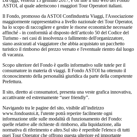
Da oggi, venerdì 13 gennaio 2017, è on line il sito web del Fondo
ASTOI, al quale aderiscono i maggiori Tour Operatori italiani.
Il Fondo, promosso da ASTOI Confindustria Viaggi, l'Associazione
maggiormente rappresentativa a livello nazionale dei Tour Operator,
ha lo scopo di raccogliere e gestire le risorse economiche necessarie
affinché - in conformità al disposto dell’articolo 50 del Codice del
Turismo - nei casi di insolvenza o fallimento dell'organizzatore,
siano assicurati al viaggiatore che abbia acquistato un pacchetto
turistico il rimborso del prezzo versato e l'eventuale rientro dal luogo
di vacanza.
Scopo ulteriore del Fondo è quello informativo sulle tutele per il
consumatore in materia di viaggi. Il Fondo ASTOI ha ottenuto il
riconoscimento della personalità giuridica da parte della competente
Prefettura.
Il sito, diretto ai consumatori, presenta una veste grafica innovativa,
accattivante ed estremamente “user friendly”.
Navigando tra le pagine del sito, visibile all’indirizzo
www.fondoastoi.it, l'utente potrà reperire facilmente ogni
informazione utile sulle modalità di funzionamento del Fondo:
quelle relative alle richieste di rimborso, alla liquidazione, alla
normativa di riferimento e altro.Sul sito è reperibile l'elenco di tutti
quei Tour Operator che offrono questa ulteriore ed importante