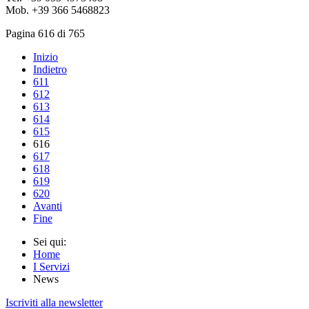
Mob. +39 366 5468823
Pagina 616 di 765
Inizio
Indietro
611
612
613
614
615
616
617
618
619
620
Avanti
Fine
Sei qui:
Home
I Servizi
News
Iscriviti alla newsletter