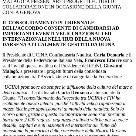
MALAGO’ A PRESENTARE I PROGETTI FUTURI DI
COLLABORAZIONE IN OCCASIONE DELLA GIUNTA
CONI A GENOVA
IL CONSOLIDAMENTO PLURIENNALE
DELL’ACCORDO CONSENTE DI CANDIDARSI AD
IMPORTANTI EVENTI VELICI NAZIONALI ED
INTERNAZIONALI NELL’HUB DELLA NUOVA
DARSENA ATTUALMENTE GESTITO DA UCINA
Il Presidente di UCINA Confindustria Nautica,
Carla Demaria
e il
Presidente della Federazione Italiana Vela,
Francesco Ettorre
sono
stati invitati questa mattina dal Presidente del CONI,
Giovanni
Malagò,
a presentare i progetti futuri della consolidata
collaborazione tra l’Associazione di categoria e la Federazione.
“
UCINA promuove da sempre la diffusione della cultura del mare e
della nautica
– ha dichiarato
Carla Demaria
a chiusura della
Giunta. “
Il consolidamento dell’accordo tra UCINA e FIV ha
esattamente questo intento, poiché l’attività velica rappresenta il
mezzo ideale per appassionarsi al mondo della nautica. Solo lo
scorso anno, grazie a questa collaborazione sono stati portati in
barca oltre 2.000 ragazzi, organizzate attività veliche per scuole e
disabili, ospitati eventi nazionali ed internazionali. Tutto ciò
nonostante la precarietà della concessione della Nuova Darsena