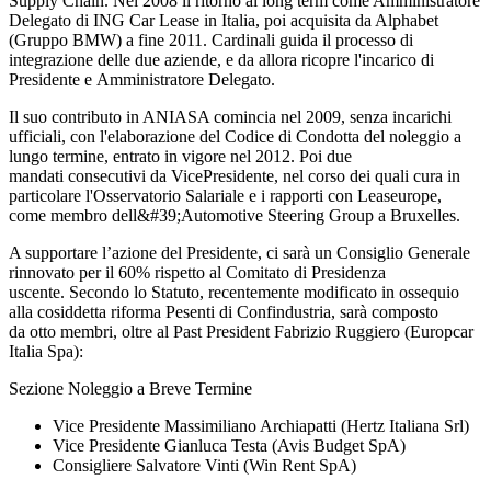
Supply Chain. Nel 2008 il ritorno al long term come Amministratore
Delegato di ING Car Lease in Italia, poi acquisita da Alphabet
(Gruppo BMW) a fine 2011. Cardinali guida il processo di
integrazione delle due aziende, e da allora ricopre l'incarico di
Presidente e Amministratore Delegato.
Il suo contributo in ANIASA comincia nel 2009, senza incarichi
ufficiali, con l'elaborazione del Codice di Condotta del noleggio a
lungo termine, entrato in vigore nel 2012. Poi due
mandati consecutivi da VicePresidente, nel corso dei quali cura in
particolare l'Osservatorio Salariale e i rapporti con Leaseurope,
come membro dell&#39;Automotive Steering Group a Bruxelles.
A supportare l’azione del Presidente, ci sarà un Consiglio Generale
rinnovato per il 60% rispetto al Comitato di Presidenza
uscente. Secondo lo Statuto, recentemente modificato in ossequio
alla cosiddetta riforma Pesenti di Confindustria, sarà composto
da otto membri, oltre al Past President Fabrizio Ruggiero (Europcar
Italia Spa):
Sezione Noleggio a Breve Termine
Vice Presidente Massimiliano Archiapatti (Hertz Italiana Srl)
Vice Presidente Gianluca Testa (Avis Budget SpA)
Consigliere Salvatore Vinti (Win Rent SpA)