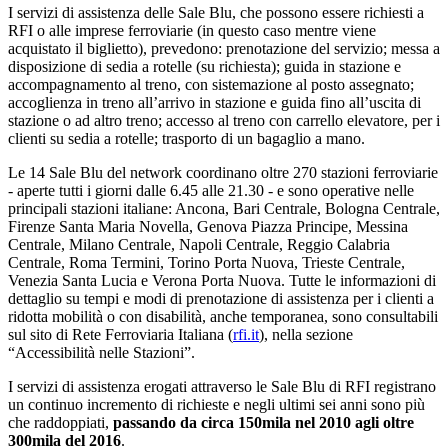
I servizi di assistenza delle Sale Blu, che possono essere richiesti a
RFI o alle imprese ferroviarie (in questo caso mentre viene
acquistato il biglietto), prevedono: prenotazione del servizio; messa a
disposizione di sedia a rotelle (su richiesta); guida in stazione e
accompagnamento al treno, con sistemazione al posto assegnato;
accoglienza in treno all’arrivo in stazione e guida fino all’uscita di
stazione o ad altro treno; accesso al treno con carrello elevatore, per i
clienti su sedia a rotelle; trasporto di un bagaglio a mano.
Le 14 Sale Blu del network coordinano oltre 270 stazioni ferroviarie
- aperte tutti i giorni dalle 6.45 alle 21.30 - e sono operative nelle
principali stazioni italiane: Ancona, Bari Centrale, Bologna Centrale,
Firenze Santa Maria Novella, Genova Piazza Principe, Messina
Centrale, Milano Centrale, Napoli Centrale, Reggio Calabria
Centrale, Roma Termini, Torino Porta Nuova, Trieste Centrale,
Venezia Santa Lucia e Verona Porta Nuova. Tutte le informazioni di
dettaglio su tempi e modi di prenotazione di assistenza per i clienti a
ridotta mobilità o con disabilità, anche temporanea, sono consultabili
sul sito di Rete Ferroviaria Italiana (
rfi.it
), nella sezione
“Accessibilità nelle Stazioni”.
I servizi di assistenza erogati attraverso le Sale Blu di RFI registrano
un continuo incremento di richieste e negli ultimi sei anni sono più
che raddoppiati,
passando da circa 150mila nel 2010 agli oltre
300mila del 2016
.