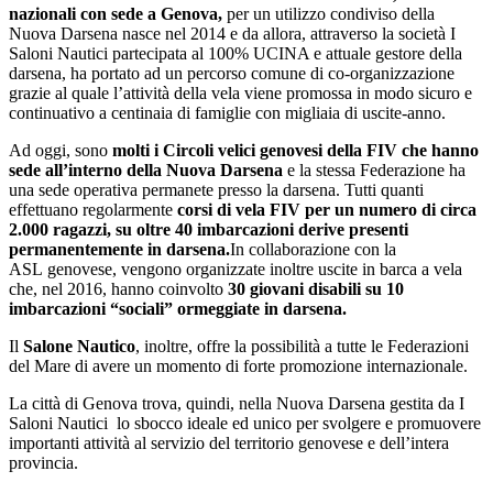
nazionali con sede a Genova,
per un utilizzo condiviso della
Nuova Darsena nasce nel 2014 e da allora, attraverso la società I
Saloni Nautici partecipata al 100% UCINA e attuale gestore della
darsena, ha portato ad un percorso comune di co-organizzazione
grazie al quale l’attività della vela viene promossa in modo sicuro e
continuativo a centinaia di famiglie con migliaia di uscite-anno.
Ad oggi, sono
molti i Circoli velici genovesi della FIV che hanno
sede all’interno della Nuova Darsena
e la stessa Federazione ha
una sede operativa permanete presso la darsena. Tutti quanti
effettuano regolarmente
corsi di vela FIV per un numero di circa
2.000 ragazzi, su oltre 40 imbarcazioni derive presenti
permanentemente in darsena.
In collaborazione con la
ASL genovese, vengono organizzate inoltre uscite in barca a vela
che, nel 2016, hanno coinvolto
30 giovani disabili su 10
imbarcazioni “sociali” ormeggiate in darsena.
Il
Salone Nautico
, inoltre, offre la possibilità a tutte le Federazioni
del Mare di avere un momento di forte promozione internazionale.
La città di Genova trova, quindi, nella Nuova Darsena gestita da I
Saloni Nautici lo sbocco ideale ed unico per svolgere e promuovere
importanti attività al servizio del territorio genovese e dell’intera
provincia.