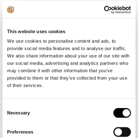
UCINA Confindustria Nautica
sarà presente alla 48° edizione del
Boot di Düsseldorf, una delle maggiori esposizioni nautiche del
mondo, con uno
stand istituzionale (Hall 7a / E19) insieme ad
Agenzia ICE
e sarà il punto di riferimento per tutte le aziende
italiane della nautica da diporto che parteciperanno in qualità di
This website uses cookies
espositori, così come per gli operatori italiani che visiteranno la
rassegna internazionale in Germania. La promozione sul mercato
We use cookies to personalise content and ads, to
globale del prossimo
Salone Nautico Internazionale di Genova, in
provide social media features and to analyse our traffic.
programma dal 21 al 26 settembre prossimi,
rappresenta
We also share information about your use of our site with
un'ulteriore missione operativa per l'associazione di categoria.
our social media, advertising and analytics partners who
Leggi tutto...
may combine it with other information that you’ve
17
provided to them or that they’ve collected from your use
Gennaio
of their services.
2017
2017
Uzbekistan: rinviata l’abolizione dei visti al 1^ gennaio 2021
Consent
Necessary
Selection
L’Uzbekistan ha rinviato al 1° gennaio 2021 l’abolizione del regime
dei visti per i cittadini di alcuni paesi tra cui l’Italia e l’introduzione
dell’ordine di pagamento della tassa di entrata di 50 dollari.
Preferences
Per maggiori informazioni: