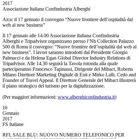
2017
Associazione Italiana Confindustria Alberghi
Aica: il 17 gennaio il convegno “Nuove frontiere dell’ospitalità dal
web al new business”
Il 17 gennaio alle 14.00 Associazione Italiana Confindustria
Alberghi e Tripadvisor organizzano presso l’Nh Collection Palazzo
500 di Roma il convegno: “Nuove frontiere dell’ospitalità dal web al
new business”. I lavori saranno introdotti dal Presidente Giorgio
Palmucci e da Helena Egan Global Director Industry Relations di
Tripadvisor. Alle 14.30 seguirà la Tavola rotonda alla quale
parteciperanno Francesco Tapinassi, Dirigente del Mibact, Roberta
Milano Direttore Marketing Digitale di Enit e Mirko Lalli, Cedo and
Founder of Travel Appeal. Il Direttore Generale del Mibact illustrerà
il piano strategico del turismo per la digitalizzazione.
(Per maggiori informazioni:
www.alberghiconfindustria.it
)
16
Gennaio
2017
FS Italiane
RFI, SALE BLU: NUOVO NUMERO TELEFONICO PER