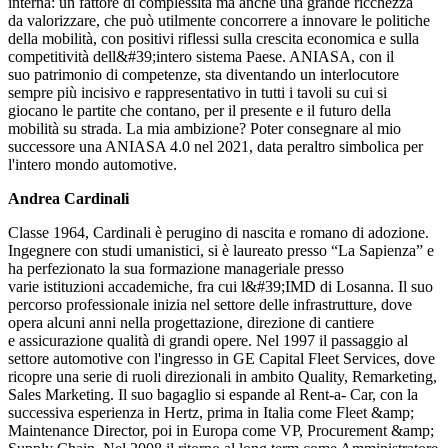
interna: un fattore di complessità ma anche una grande ricchezza
da valorizzare, che può utilmente concorrere a innovare le politiche
della mobilità, con positivi riflessi sulla crescita economica e sulla
competitività dell&#39;intero sistema Paese. ANIASA, con il
suo patrimonio di competenze, sta diventando un interlocutore
sempre più incisivo e rappresentativo in tutti i tavoli su cui si
giocano le partite che contano, per il presente e il futuro della
mobilità su strada. La mia ambizione? Poter consegnare al mio
successore una ANIASA 4.0 nel 2021, data peraltro simbolica per
l'intero mondo automotive.
Andrea Cardinali
Classe 1964, Cardinali è perugino di nascita e romano di adozione.
Ingegnere con studi umanistici, si è laureato presso “La Sapienza” e
ha perfezionato la sua formazione manageriale presso
varie istituzioni accademiche, fra cui l&#39;IMD di Losanna. Il suo
percorso professionale inizia nel settore delle infrastrutture, dove
opera alcuni anni nella progettazione, direzione di cantiere
e assicurazione qualità di grandi opere. Nel 1997 il passaggio al
settore automotive con l'ingresso in GE Capital Fleet Services, dove
ricopre una serie di ruoli direzionali in ambito Quality, Remarketing,
Sales Marketing. Il suo bagaglio si espande al Rent-a- Car, con la
successiva esperienza in Hertz, prima in Italia come Fleet &amp;
Maintenance Director, poi in Europa come VP, Procurement &amp;