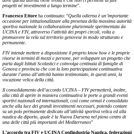
dove questa attività viene svolta e che non ci permette di fare
progetti né investimenti a lungo termine
”.
Francesco Ettore
ha continuato: “
Quella odierna è un’importante
occasione per istituzionalizzare alla presenza della massima autorità
sportiva nazionale la collaborazione pluriennale sperimentata da
UCINA e FIV, attraverso l’attività dei propri circoli, volta a
promuovere la vela sul territorio genovese in modo strutturato e
permanente.
FIV intende mettere a disposizione il proprio know how e le proprie
risorse in termini di mezzi e persone, per sviluppare un progetto che
parta dagli Istituti Scolastici e coinvolga centinaia di famiglie di
Genova e provincia che con la loro partecipazione continuativa
durante l’anno all’attività hanno testimoniato, in questi anni, la
vocazione velica della città.
Il consolidamento dell’accordo UCINA – FIV permetterà, inoltre,
alla città di aprire in maniera continuativa le porte a grandi eventi
sportivi nazionali ed internazionali, così come ormai è consolidato
anche alla luce dei grandi investimenti necessari, potendo contare
su un polo permanente dedicato all’attività sportiva velica ed alla
nautica da diporto, quale è la Nuova Darsena nel pieno centro di
una delle città più importanti del Mediterraneo
”
L’accordo tra FIV e UCINA Confindustria Nautica, federazioni