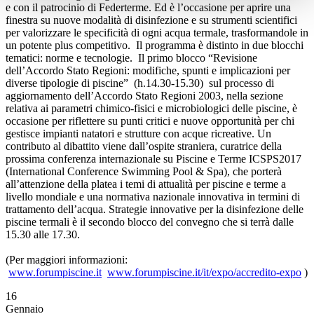
e con il patrocinio di Federterme. Ed è l’occasione per aprire una
finestra su nuove modalità di disinfezione e su strumenti scientifici
per valorizzare le specificità di ogni acqua termale, trasformandole in
un potente plus competitivo. Il programma è distinto in due blocchi
tematici: norme e tecnologie. Il primo blocco “Revisione
dell’Accordo Stato Regioni: modifiche, spunti e implicazioni per
diverse tipologie di piscine” (h.14.30-15.30) sul processo di
aggiornamento dell’Accordo Stato Regioni 2003, nella sezione
relativa ai parametri chimico-fisici e microbiologici delle piscine, è
occasione per riflettere su punti critici e nuove opportunità per chi
gestisce impianti natatori e strutture con acque ricreative. Un
contributo al dibattito viene dall’ospite straniera, curatrice della
prossima conferenza internazionale su Piscine e Terme ICSPS2017
(International Conference Swimming Pool & Spa), che porterà
all’attenzione della platea i temi di attualità per piscine e terme a
livello mondiale e una normativa nazionale innovativa in termini di
trattamento dell’acqua. Strategie innovative per la disinfezione delle
piscine termali è il secondo blocco del convegno che si terrà dalle
15.30 alle 17.30.
(Per maggiori informazioni:
www.forumpiscine.it
www.forumpiscine.it/it/expo/accredito-expo
)
16
Gennaio