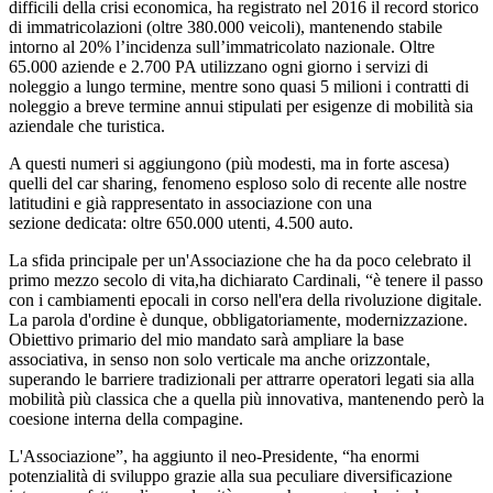
difficili della crisi economica, ha registrato nel 2016 il record storico
di immatricolazioni (oltre 380.000 veicoli), mantenendo stabile
intorno al 20% l’incidenza sull’immatricolato nazionale. Oltre
65.000 aziende e 2.700 PA utilizzano ogni giorno i servizi di
noleggio a lungo termine, mentre sono quasi 5 milioni i contratti di
noleggio a breve termine annui stipulati per esigenze di mobilità sia
aziendale che turistica.
A questi numeri si aggiungono (più modesti, ma in forte ascesa)
quelli del car sharing, fenomeno esploso solo di recente alle nostre
latitudini e già rappresentato in associazione con una
sezione dedicata: oltre 650.000 utenti, 4.500 auto.
La sfida principale per un'Associazione che ha da poco celebrato il
primo mezzo secolo di vita,ha dichiarato Cardinali, “è tenere il passo
con i cambiamenti epocali in corso nell'era della rivoluzione digitale.
La parola d'ordine è dunque, obbligatoriamente, modernizzazione.
Obiettivo primario del mio mandato sarà ampliare la base
associativa, in senso non solo verticale ma anche orizzontale,
superando le barriere tradizionali per attrarre operatori legati sia alla
mobilità più classica che a quella più innovativa, mantenendo però la
coesione interna della compagine.
L'Associazione”, ha aggiunto il neo-Presidente, “ha enormi
potenzialità di sviluppo grazie alla sua peculiare diversificazione