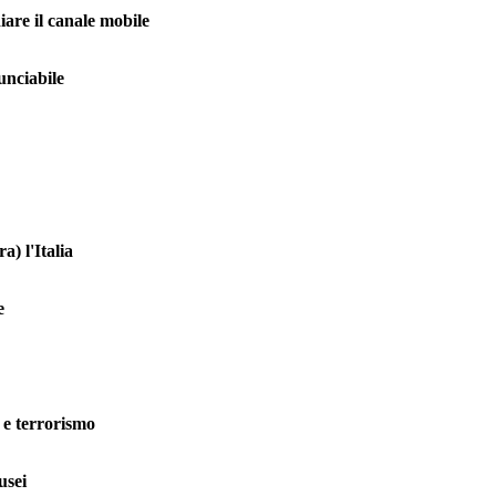
iare il canale mobile
nunciabile
a) l'Italia
e
e e terrorismo
usei