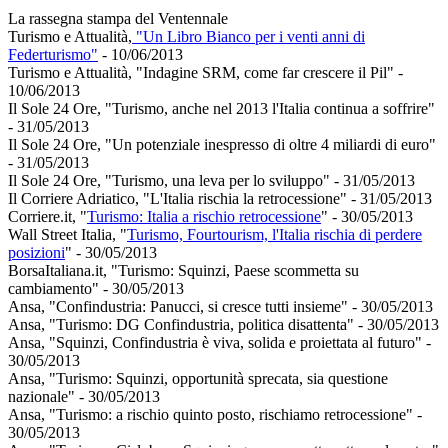
La rassegna stampa del Ventennale
Turismo e Attualità,
"Un Libro Bianco per i venti anni di
Federturismo"
- 10/06/2013
Turismo e Attualità, "Indagine SRM, come far crescere il Pil" -
10/06/2013
Il Sole 24 Ore, "Turismo, anche nel 2013 l'Italia continua a soffrire"
- 31/05/2013
Il Sole 24 Ore, "Un potenziale inespresso di oltre 4 miliardi di euro"
- 31/05/2013
Il Sole 24 Ore, "Turismo, una leva per lo sviluppo" - 31/05/2013
Il Corriere Adriatico, "L'Italia rischia la retrocessione" - 31/05/2013
Corriere.it, "
Turismo: Italia a rischio retrocessione
" - 30/05/2013
Wall Street Italia, "
Turismo, Fourtourism, l'Italia rischia di perdere
posizioni
" - 30/05/2013
BorsaItaliana.it, "Turismo: Squinzi, Paese scommetta su
cambiamento" - 30/05/2013
Ansa, "Confindustria: Panucci, si cresce tutti insieme" - 30/05/2013
Ansa, "Turismo: DG Confindustria, politica disattenta" - 30/05/2013
Ansa, "Squinzi, Confindustria è viva, solida e proiettata al futuro" -
30/05/2013
Ansa, "Turismo: Squinzi, opportunità sprecata, sia questione
nazionale" - 30/05/2013
Ansa, "Turismo: a rischio quinto posto, rischiamo retrocessione" -
30/05/2013