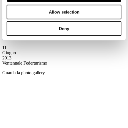
intensivo di 5 settimane orientato al Digital Marketing.
Propone un mix di lezioni d'aula, lezioni online e project work
Allow selection
realizzati in collaborazione con importanti realtà del panorama
aziendale italiano.
Al termine del corso sono garantiti due colloqui per posizioni di
stage in ambito Digital Marketing e non solo.
Deny
Leggi tutto...
11
Giugno
2013
Ventennale Federturismo
Guarda la photo gallery