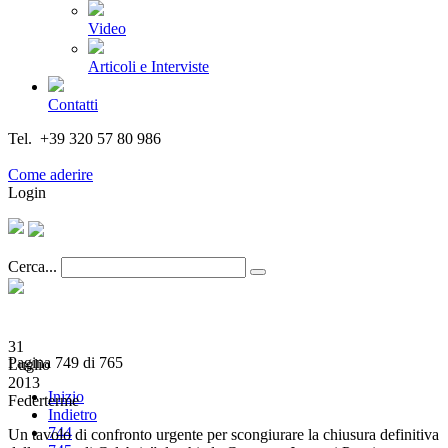
Video
Articoli e Interviste
Contatti
Tel. +39 320 57 80 986
Email segreteria@federturismo.it
Come aderire
Login
Cerca...
31
Pagina 749 di 765
Luglio
2013
Inizio
Federterme
Indietro
744
Un tavolo di confronto urgente per scongiurare la chiusura definitiva