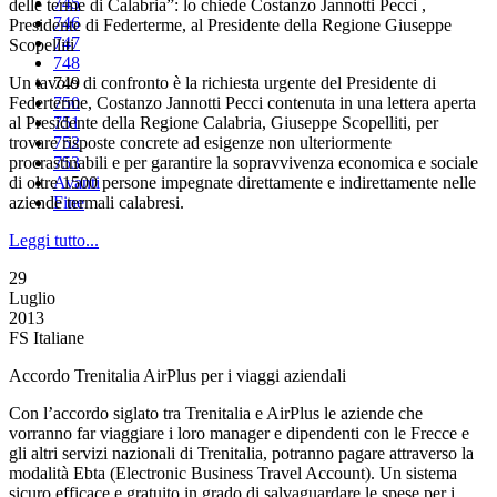
745
delle terme di Calabria”: lo chiede Costanzo Jannotti Pecci ,
746
Presidente di Federterme, al Presidente della Regione Giuseppe
747
Scopelliti
748
Un tavolo di confronto è la richiesta urgente del Presidente di
749
Federterme, Costanzo Jannotti Pecci contenuta in una lettera aperta
750
al Presidente della Regione Calabria, Giuseppe Scopelliti, per
751
trovare risposte concrete ad esigenze non ulteriormente
752
procrastinabili e per garantire la sopravvivenza economica e sociale
753
di oltre 1500 persone impegnate direttamente e indirettamente nelle
Avanti
aziende termali calabresi.
Fine
Leggi tutto...
29
Luglio
2013
FS Italiane
Accordo Trenitalia AirPlus per i viaggi aziendali
Con l’accordo siglato tra Trenitalia e AirPlus le aziende che
vorranno far viaggiare i loro manager e dipendenti con le Frecce e
gli altri servizi nazionali di Trenitalia, potranno pagare attraverso la
modalità Ebta (Electronic Business Travel Account). Un sistema
sicuro efficace e gratuito in grado di salvaguardare le spese per i