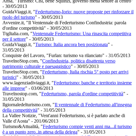
Ansa, "Turismo: Cisl, bene Squinzi, governo metta settore al centro"
- 30/05/2013
GuidaViaggi.it, "
Federturismo-Iorio: nuove proposte per rinforzare il
ruolo del turismo
" - 30/05/2013
Avvenire.it, "Il Ventennale di Federturismo Confindustria: parola
d'ordine competitività" - 30/05/2013
TtgItalia.com, "
Ventennale Federturismo: Una rinascita competitiva
per il settore
" - 30/05/2013
GuidaViaggi.it, "
Turismo: Italia ancora ben posizionata
" -
31/05/2013
Conquiste del Lavoro, "Furlan: turismo va rilanciato" - 31/05/2013
TravelnoStop.com, "
Confindustria, politica disattenta verso
patrimonio culturale e paesaggistico
" - 30/05/2013
TravelnoStop.com, "
Federturismo, Italia rischia 5° posto per arrivi
turistici
" - 30/05/2013
www.lagenziadiviaggi.it, "
Federturismo: banche e territorio insieme
alle imprese
" - 03/06/2013
Travelnostop.com, "
Federturismo, parola d'ordine competitività
" -
31/05/2013
Ilgiornaledelturismo.com, "
Il ventennale di Federturismo all'insegna
della competitività
" - 31/05/2013
La Vallee Notizie, "Vent'anni Federturismo, si è parlato anche di
Valle d'Aosta" - 201/06/2013
Turismo&Attualità, "
Federturismo compie venti anni ma...il turismo
è a un punto zero..in attesa della delega
" - 31/05/2013