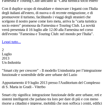
Farnesina e Touring Club lanciano la “Carta turistica socio estero”
Con il duplice scopo di rinsaldare e rinnovare i legami con l'Italia
degli italiani all'estero, di nuova o di recente emigrazione, e di
promuovere il turismo, facilitando i viaggi degli stranieri che
scelgono il nostro paese come loro meta, arriva la "carta turistica
socio estero" promossa da Farnesina e Touring Club. La novità
verrà presentata il 16 luglio alle 12.00 alla Farnesina nel corso
dell'evento "Farnesina e Touring Club: nel mondo per l'Italia".
Leggi tutto...
2
Luglio
2013
Un-Industria
"Smart city per crescere" - Il modello Unindustria per l’integrazione
funzionale e sostenibile delle aree urbane del Lazio
Appuntamento il 9 luglio 2013 presso l'Auditorium del Complesso
di S. Maria in Gradi - Viterbo
Smart city significa: integrazione funzionale delle aree urbane, reti e
sistemi intelligenti che parlano tra loro per dare di più e con meno
risorse a cittadini e imprese, mobilità che non soffoca i centri, edifici