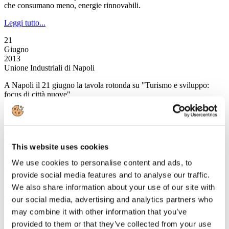
che consumano meno, energie rinnovabili.
Leggi tutto...
21
Giugno
2013
Unione Industriali di Napoli
A Napoli il 21 giugno la tavola rotonda su "Turismo e sviluppo:
focus di città nuove"
Puntare sulle industrie della cultura e del turismo per rilanciare
l’economia e il lavoro a Napoli e in Campania attraverso un progetto
di sviluppo che metta a sistema le politiche nazionali e la crescita
delle città: è il tema dell’iniziativa promossa da Salvatore Ronghi,
This website uses cookies
responsabile campano di Città Nuove e già vice presidente del
Consiglio regionale della Campania, che si terrà venerdì 21 giugno
We use cookies to personalise content and ads, to
alle ore 16 al Salone degli specchi della sede dell’Università
provide social media features and to analyse our traffic.
telematica Pegaso in piazza Trieste e Trento a Napoli.
We also share information about your use of our site with
Leggi tutto...
our social media, advertising and analytics partners who
21
may combine it with other information that you’ve
Giugno
provided to them or that they’ve collected from your use