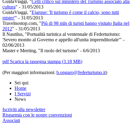
GuidaViaggi, "
Celli critico sul ministero del Turismo associato alla
cultura
" - 31/05/2013
GuidaViaggi, "
Ejarque: 'Il turismo è come il calcio, sono tutti
mister'
" - 31/05/2013
Travelnostop.com, "
Più di 98 mln di turisti hanno visitato Italia nel
2012
" - 31/05/2013
Il Nautilus, "Portualità turistica al ventennale di Federturismo:
'Severo monito al Governo e appello all'unita imprenditoriale'" -
02/06/2013
Master e Meeting, "Il ruolo del turismo" - 6/6/2013
pdf
Scarica la rassegna stampa
(
3.18 MB
)
(Per maggiori informazioni:
b.ongaro@federturismo.it
)
Sei qui:
Home
I Servizi
News
Iscriviti alla newsletter
Risparmia con le nostre convenzioni
Associati