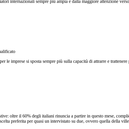
giatori internazionali sempre più ampia e dalla maggiore attenzione ver
alificato
er le imprese si sposta sempre più sulla capacità di attrarre e trattenere 
ve: oltre il 60% degli italiani rinuncia a partire in questo mese, complice
ta preferita per quasi un intervistato su due, ovvero quella della villeg