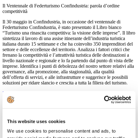
Il Ventennale di Federturismo Confindustria: parola d’ordine
competitività
Il 30 maggio in Confindustria, in occasione del ventennale di
Federturismo Confindustria, è stato presentato il Libro bianco
“Turismo una rinascita competitiva: la visione delle imprese”. Il libro
sintetizza il lavoro di una assise itinerante dell’industria turistica
italiana durato 15 settimane e che ha coinvolto 350 imprenditori del
settore e delle eccellenze del territorio. Analizza i fattori critici che
frenano la competitività e l’attrattività turistica delle destinazioni a
livello nazionale e regionale e lo fa partendo dal punto di vista delle
imprese. Identifica i punti di debolezza del nostro settore relativi alla
governance, alla promozione, alla stagionalità, alla qualità
dell’offerta di servizi, e alle infrastrutture e suggerisce le possibili
soluzioni per ridare slancio e crescita a tutta la filiera del turismo.
Leggi tutto...
15
Maggio
2013
Confindustria Nord Sardegna
This website uses cookies
Seminario sul turismo
We use cookies to personalise content and ads, to