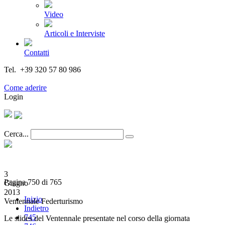
Video
Articoli e Interviste
Contatti
Tel. +39 320 57 80 986
Email segreteria@federturismo.it
Come aderire
Login
Cerca...
3
Pagina 750 di 765
Giugno
2013
Inizio
Ventennale Federturismo
Indietro
745
Le slides del Ventennale presentate nel corso della giornata