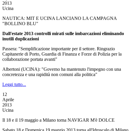
2013
Ucina
NAUTICA: MIT E UCINA LANCIANO LA CAMPAGNA
"BOLLINO BLU"
Dall'estate 2013 controlli mirati sulle imbarcazioni eliminando
inutili duplicazioni
Passera: "Semplificazione importante per il settore. Ringrazio
Capitanerie di Porto, Guardia di Finanza e Forze di Polizia per la
collaborazione portata avanti"
Albertoni (UCINA): "Governo ha mantenuto l'impegno con una
concretezza e una rapidità non comuni alla politica"
Leggi tutto...
12
Aprile
2013
Ucina
Il 18 e il 19 maggio a Milano torna NAVIGAR M'è DOLCE
Sabato 18 e Domenica 19 maggio 2013 torna all'Idroscalo di Milano