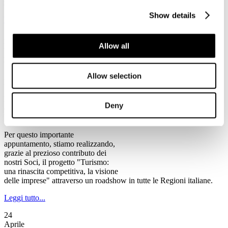
rischio chiusura, tra cui alcune anche di rilevanza storica".
Show details
Leggi tutto...
2
Allow all
Maggio
2013
Ventennale Federturismo
Allow selection
Il Programma del Ventennale di Federturismo
Federturismo Confindustria celebra
Deny
quest’anno il suo primo
Ventennale.
Per questo importante
appuntamento, stiamo realizzando,
grazie al prezioso contributo dei
nostri Soci, il progetto "Turismo:
una rinascita competitiva, la visione
delle imprese" attraverso un roadshow in tutte le Regioni italiane.
Leggi tutto...
24
Aprile