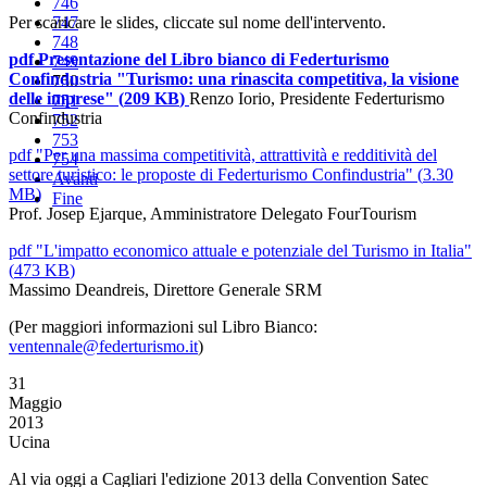
746
Per scaricare le slides, cliccate sul nome dell'intervento.
747
748
pdf
Presentazione del Libro bianco di Federturismo
749
Confindustria "Turismo: una rinascita competitiva, la visione
750
delle imprese"
(
209 KB
)
Renzo Iorio, Presidente Federturismo
751
Confindustria
752
753
pdf
"Per una massima competitività, attrattività e redditività del
754
settore turistico: le proposte di Federturismo Confindustria"
(
3.30
Avanti
MB
)
Fine
Prof. Josep Ejarque, Amministratore Delegato FourTourism
pdf
"L'impatto economico attuale e potenziale del Turismo in Italia"
(
473 KB
)
Massimo Deandreis, Direttore Generale SRM
(Per maggiori informazioni sul Libro Bianco:
ventennale@federturismo.it
)
31
Maggio
2013
Ucina
Al via oggi a Cagliari l'edizione 2013 della Convention Satec