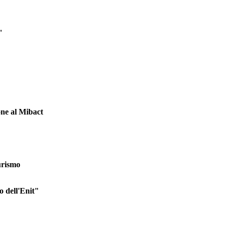
"
one al Mibact
turismo
o dell'Enit"