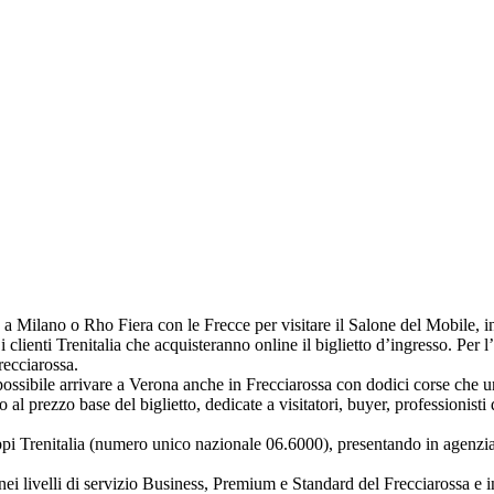
o a Milano o Rho Fiera con le Frecce per visitare il Salone del Mobile, i
i clienti Trenitalia che acquisteranno online il biglietto d’ingresso. Per 
recciarossa.
possibile arrivare a Verona anche in Frecciarossa con dodici corse che u
o al prezzo base del biglietto, dedicate a visitatori, buyer, professionis
i Trenitalia (numero unico nazionale 06.6000), presentando in agenzia i
 nei livelli di servizio Business, Premium e Standard del Frecciarossa e i