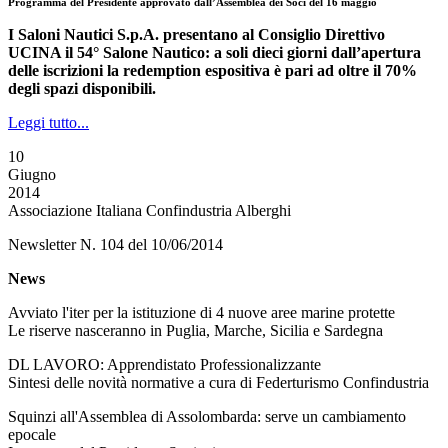
Programma del Presidente approvato dall’Assemblea dei Soci del 16 maggio
I Saloni Nautici S.p.A. presentano al Consiglio Direttivo
UCINA il 54° Salone Nautico: a soli dieci giorni dall’apertura
delle iscrizioni la redemption espositiva è pari ad oltre il 70%
degli spazi disponibili.
Leggi tutto...
10
Giugno
2014
Associazione Italiana Confindustria Alberghi
Newsletter N. 104 del 10/06/2014
News
Avviato l'iter per la istituzione di 4 nuove aree marine protette
Le riserve nasceranno in Puglia, Marche, Sicilia e Sardegna
DL LAVORO: Apprendistato Professionalizzante
Sintesi delle novità normative a cura di Federturismo Confindustria
Squinzi all'Assemblea di Assolombarda: serve un cambiamento
epocale