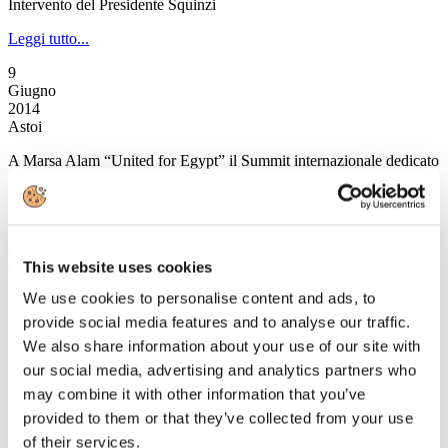
Intervento del Presidente Squinzi
Leggi tutto...
9
Giugno
2014
Astoi
A Marsa Alam “United for Egypt” il Summit internazionale dedicato
al turismo in Egitto
Da domani sino al 12 giugno, presso l’Hotel Intercontinental di Port
Ghalib a Marsa Alam, si terrà “United for Egypt”, l’evento
organizzato da ASTOI Confindustria Viaggi, AINeT (Associazione
dei Network Italiani), Ministero ed Ente del Turismo Egiziano,
This website uses cookies
unitamente ad Alpitour World, Eden Viaggi, Going, Settemari,
We use cookies to personalise content and ads, to
Swan Tour, Turisanda e Veratour, in collaborazione con Blue
Panorama, Neos, Meridiana ed Egyptair.
provide social media features and to analyse our traffic.
La tre giorni egiziana è un’iniziativa senza precedenti poiché per la
We also share information about your use of our site with
prima volta riunisce tutti gli attori della filiera turistica legata alla
our social media, advertising and analytics partners who
destinazione per mettere in risalto i tratti di unicità che rendono
l’Egitto la meta extra-europea preferita dagli italiani e per fare un
may combine it with other information that you’ve
focus sullo scenario geopolitico attuale. Oltre ai rappresentanti delle
provided to them or that they’ve collected from your use
istituzioni, dei tour operator, dei network e dei vettori, all’evento
of their services.
prenderanno parte oltre 700 agenti di viaggi provenienti da tutta