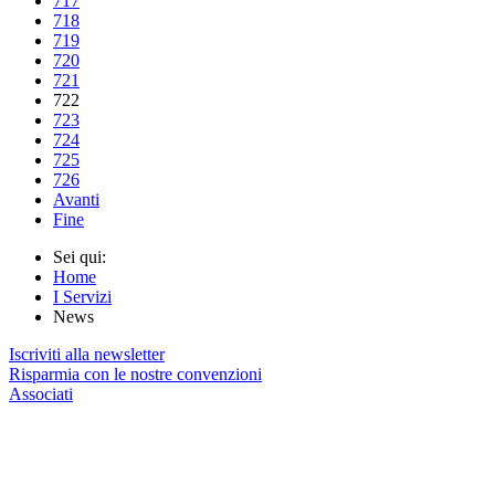
717
718
719
720
721
722
723
724
725
726
Avanti
Fine
Sei qui:
Home
I Servizi
News
Iscriviti alla newsletter
Risparmia con le nostre convenzioni
Associati