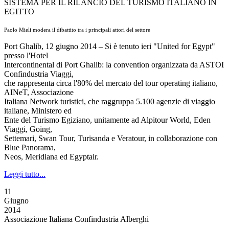
SISTEMA PER IL RILANCIO DEL TURISMO ITALIANO IN
EGITTO
Paolo Mieli modera il dibattito tra i principali attori del settore
Port Ghalib, 12 giugno 2014 – Si è tenuto ieri "United for Egypt"
presso l'Hotel
Intercontinental di Port Ghalib: la convention organizzata da ASTOI
Confindustria Viaggi,
che rappresenta circa l'80% del mercato del tour operating italiano,
AINeT, Associazione
Italiana Network turistici, che raggruppa 5.100 agenzie di viaggio
italiane, Ministero ed
Ente del Turismo Egiziano, unitamente ad Alpitour World, Eden
Viaggi, Going,
Settemari, Swan Tour, Turisanda e Veratour, in collaborazione con
Blue Panorama,
Neos, Meridiana ed Egyptair.
Leggi tutto...
11
Giugno
2014
Associazione Italiana Confindustria Alberghi