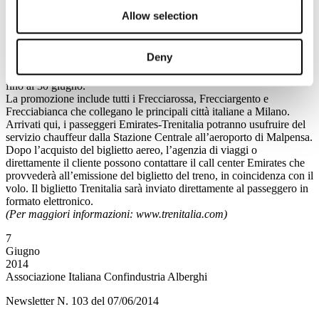
Emirates e Trenitalia hanno lanciato l’iniziativa che rende sempre
Allow selection
più forte l’integrazione treno – aereo. Ai clienti che scelgono
Emirates per volare in Business Class e First Class tra Milano e New
York, dal primo luglio al 31 agosto, sarà offerto un biglietto andata e
Deny
ritorno con le Frecce Trenitalia da e per Milano, coincidenti con il
volo scelto da Malpensa. I biglietti treno più aereo sono in vendita
fino al 30 giugno.
La promozione include tutti i Frecciarossa, Frecciargento e
Frecciabianca che collegano le principali città italiane a Milano.
Arrivati qui, i passeggeri Emirates-Trenitalia potranno usufruire del
servizio chauffeur dalla Stazione Centrale all’aeroporto di Malpensa.
Dopo l’acquisto del biglietto aereo, l’agenzia di viaggi o
direttamente il cliente possono contattare il call center Emirates che
provvederà all’emissione del biglietto del treno, in coincidenza con il
volo. Il biglietto Trenitalia sarà inviato direttamente al passeggero in
formato elettronico.
(Per maggiori informazioni: www.trenitalia.com)
7
Giugno
2014
Associazione Italiana Confindustria Alberghi
Newsletter N. 103 del 07/06/2014