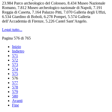
23.984 Parco archeologico del Colosseo, 8.434 Museo Nazionale
Romano, 7.812 Museo archeologico nazionale di Napoli, 7.191
Reggia di Caserta, 7.164 Palazzo Pitti, 7.070 Galleria degli Uffizi,
6.534 Giardino di Boboli, 6.278 Pompei, 5.574 Galleria
dell’Accademia di Firenze, 5.226 Castel Sant’Angelo.
Leggi tutto...
Pagina 576 di 765
Inizio
Indietro
571
572
573
574
575
576
577
578
579
580
Avanti
Fine