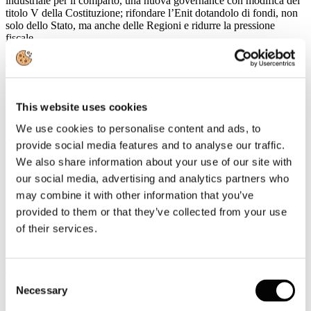
industriale per il comparto, una nuova governance con modifica del
titolo V della Costituzione; rifondare l’Enit dotandolo di fondi, non
solo dello Stato, ma anche delle Regioni e ridurre la pressione
fiscale.
Leggi tutto...
12
Febbraio
This website uses cookies
2018
FS Italiane
We use cookies to personalise content and ads, to
provide social media features and to analyse our traffic.
TRENITALIA E LEGA BASKET SERIE
A: FRECCIAROSSA TRENO UFFICIALE DELLA
We also share information about your use of our site with
POSTEMOBILE FINAL EIGHT DI COPPA ITALIA
our social media, advertising and analytics partners who
·
sconto 30% sul prezzo Base per viaggi di andata e
may combine it with other information that you’ve
ritorno per/da Firenze
provided to them or that they’ve collected from your use
·
offerta “Speciale Eventi” acquistabile su
trenitalia.com
,
of their services.
nelle biglietterie e nelle Agenzie di viaggio abilitate
·
valida per le
Frecce
, gli
InterCity
e gli
InterCity Notte
Leggi tutto...
Consent
Necessary
9
Selection
Febbraio