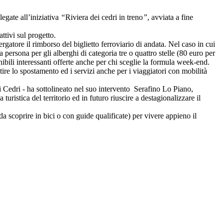
legate all’iniziativa
“
Riviera dei cedri in treno
”
, avviata a fine
attivi sul progetto.
rgatore il rimborso del biglietto ferroviario di andata. Nel caso in cui
 persona per gli alberghi di categoria tre o quattro stelle (80 euro per
ibili interessanti offerte anche per chi sceglie la formula week-end.
tire lo spostamento ed i servizi anche per i viaggiatori con mobilità
dei Cedri - ha sottolineato nel suo intervento Serafino Lo Piano,
istica del territorio ed in futuro riuscire a destagionalizzare il
da scoprire in bici o con guide qualificate) per vivere appieno il