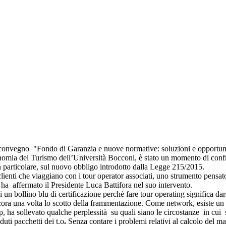
convegno "Fondo di Garanzia e nuove normative: soluzioni e opportunità
ia del Turismo dell’Università Bocconi, è stato un momento di confront
in particolare, sul nuovo obbligo introdotto dalla Legge 215/2015.
 clienti che viaggiano con i tour operator associati, uno strumento pensa
i ha affermato il Presidente Luca Battifora nel suo intervento.
un bollino blu di certificazione perché fare tour operating significa dare 
cora una volta lo scotto della frammentazione. Come network, esiste un p
a sollevato qualche perplessità su quali siano le circostanze in cui spe
uti pacchetti dei t.o
.
Senza contare i problemi relativi al calcolo del mas