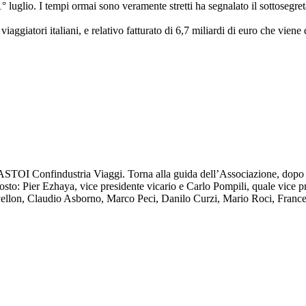
 1° luglio. I tempi ormai sono veramente stretti ha segnalato il sottosegr
iaggiatori italiani, e relativo fatturato di 6,7 miliardi di euro che viene
 ASTOI Confindustria Viaggi. Torna alla guida dell’Associazione, dopo 
posto: Pier Ezhaya, vice presidente vicario e Carlo Pompili, quale vice
lon, Claudio Asborno, Marco Peci, Danilo Curzi, Mario Roci, Francesco 