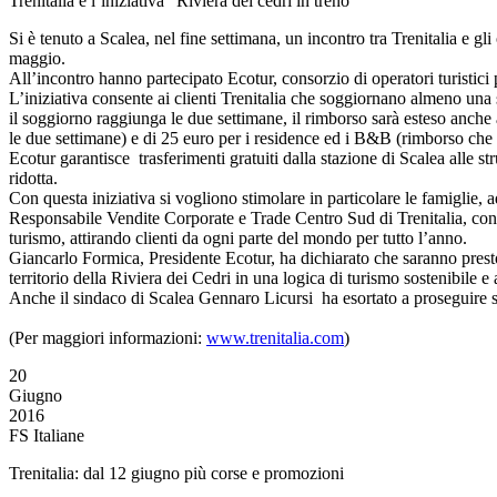
Trenitalia e l’iniziativa “Riviera dei cedri in treno”
Si è tenuto a Scalea, nel fine settimana, un incontro tra Trenitalia e gli
maggio.
All’incontro hanno partecipato Ecotur, consorzio di operatori turistici pr
L’iniziativa consente ai clienti Trenitalia che soggiornano almeno una s
il soggiorno raggiunga le due settimane, il rimborso sarà esteso anche a
le due settimane) e di 25 euro per i residence ed i B&B (rimborso che s
Ecotur garantisce trasferimenti gratuiti dalla stazione di Scalea alle s
ridotta.
Con questa iniziativa si vogliono stimolare in particolare le famiglie, a
Responsabile Vendite Corporate e Trade Centro Sud di Trenitalia, con l’
turismo, attirando clienti da ogni parte del mondo per tutto l’anno.
Giancarlo Formica, Presidente Ecotur, ha dichiarato che saranno presto di
territorio della Riviera dei Cedri in una logica di turismo sostenibile e 
Anche il sindaco di Scalea Gennaro Licursi ha esortato a proseguire s
(Per maggiori informazioni:
www.trenitalia.com
)
20
Giugno
2016
FS Italiane
Trenitalia: dal 12 giugno più corse e promozioni