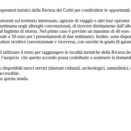
 operatori turistici della Riviera dei Cedri per condividere le opportunità 
esenti sul territorio interessato, agenzie di viaggio e altri tour operator 
ettimana negli alberghi convenzionati, di ricevere direttamente dall’albe
l biglietto di ritorno. Nel primo caso è previsto un massimo di 40 euro a
ale a 50 euro per i pernottamenti di due settimane). Inoltre, sono dispon
trutture ricettive convenzionate e viceversa, con navette in grado di garan
d utilizzare il treno per raggiungere le località turistiche della Riviera 
auspicio che questo accordo possa contribuire a sostenere la domanda tur
sponibili nuovi servizi (itinerari culturali, archeologici, naturalistici, 
accessibile.
u questa strada.