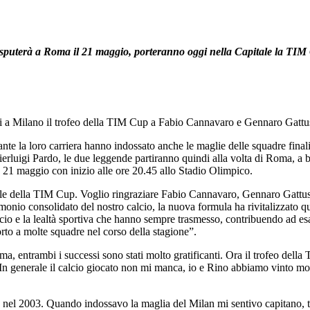
isputerà a Roma il 21 maggio, porteranno oggi nella Capitale la TI
gi a Milano il trofeo della TIM Cup a Fabio Cannavaro e Gennaro Gattu
 la loro carriera hanno indossato anche le maglie delle squadre finalist
Pierluigi Pardo, le due leggende partiranno quindi alla volta di Roma, a
o 21 maggio con inizio alle ore 20.45 allo Stadio Olimpico.
ale della TIM Cup. Voglio ringraziare Fabio Cannavaro, Gennaro Gattuso 
onio consolidato del nostro calcio, la nuova formula ha rivitalizzato que
cio e la lealtà sportiva che hanno sempre trasmesso, contribuendo ad esal
to a molte squadre nel corso della stagione”.
 entrambi i successi sono stati molto gratificanti. Ora il trofeo della 
. In generale il calcio giocato non mi manca, io e Rino abbiamo vinto mol
el 2003. Quando indossavo la maglia del Milan mi sentivo capitano, tif