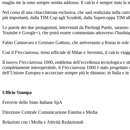
maglia me la sono sempre sentita addosso. Il calcio è sempre stato la m
Nel corso di una chiacchierata esclusiva, che sarà realizzata nella carr
più importanti, dalla TIM Cup agli Scudetti, dalla Supercoppa TIM alle
Le parole dei due protagonisti, intervistati da Pierluigi Pardo, saranno
Youtube e Google+), che potrà essere commentato attraverso l’hashta
Fabio Cannavaro e Gennaro Gattuso, che arriveranno a Roma in sole 2 
Con il
Frecciarossa
, treno ufficiale di Milan e Juventus, il calcio viagg
Il nuovo
Frecciarossa
1000, emblema dell’eccellenza tecnologica e stilis
completamente interoperabile, il
Frecciarossa
1000 è stato progettato 
dell’Unione Europea e accorciare sempre più le distanze, in Italia e i
Ufficio Stampa
Ferrovie dello Stato Italiane SpA
Direzione Centrale Comunicazione Esterna e Media
Relazioni con i Media e Attività Redazionali