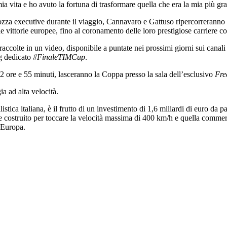
ia vita e ho avuto la fortuna di trasformare quella che era la mia più gr
ozza executive durante il viaggio, Cannavaro e Gattuso ripercorreranno i m
 vittorie europee, fino al coronamento delle loro prestigiose carriere c
 raccolte in un video, disponibile a puntate nei prossimi giorni sui canal
g dedicato
#FinaleTIMCup
.
ore e 55 minuti, lasceranno la Coppa presso la sala dell’esclusivo
Fre
ia ad alta velocità.
tica italiana, è il frutto di un investimento di 1,6 miliardi di euro da pa
e costruito per toccare la velocità massima di 400 km/h e quella commerc
n Europa.