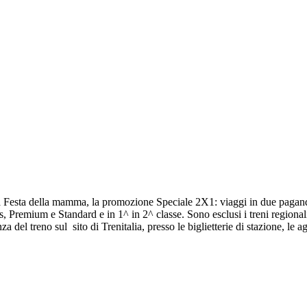
ella Festa della mamma, la promozione Speciale 2X1: viaggi in due pagand
ness, Premium e Standard e in 1^ in 2^ classe. Sono esclusi i treni regional
a del treno sul sito di Trenitalia, presso le biglietterie di stazione, le a