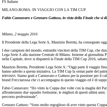
FS Italiane
MILANO-ROMA: IN VIAGGIO CON LA TIM CUP
Fabio Cannavaro e Gennaro Gattuso, in vista della Finale che si d
Milano, 2 maggio 2016
Il Presidente della Lega Serie A, Maurizio Beretta, ha consegnato og
I due campioni del mondo, entrambi vincitori della TIM Cup, che durante
Lega Serie A alla stazione Centrale di Milano. Insieme al giornalista 
nella Capitale, dove si disputerà la Finale della TIM Cup 2016, sabat
Maurizio Beretta, Presidente Lega Serie A: “Oggi parte il viaggio fin
hanno aderito a questa iniziativa. La TIM Cup fa ormai parte del patrim
televisivi. Siamo grati a Cannavaro e Gattuso per la passione per il cal
brand Frecciarossa che ci accompagna in questo viaggio ed è di suppor
Fabio Cannavaro: “Ho vinto la Coppa due volte con la maglia del Parma,
affronteranno due squadre fortissime, le migliori di questi ultimi anni
percorso professionale”.
Gennaro Gattuso: “Sono molto orgoglioso di aver vinto questa Coppa n