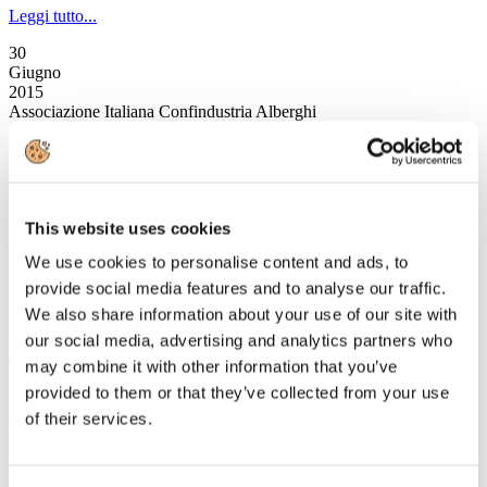
Leggi tutto...
30
Giugno
2015
Associazione Italiana Confindustria Alberghi
Ristrutturazione e Digitalizzazione a portata di Bonus. I Tax Credit:
come funzionano e quali le opportunità per le aziende alberghiere
Martedì 30 giugno 2015, ore 14:30
sede Confindustria Firenze
This website uses cookies
Via Valfonda, 9 (Fi)
We use cookies to personalise content and ads, to
A seguito della recente pubblicazione in G.U. del decreto Tax Credit
provide social media features and to analyse our traffic.
ristrutturazione, che completa gli interventi pubblici a favore del
We also share information about your use of our site with
settore alberghiero, Associazione Italiana Confindustria Alberghi
organizza, per tutto il settore dell'hotellerie l'evento Ristrutturazione
our social media, advertising and analytics partners who
e Digitalizzazione a portata di Bonus. I Tax Credit: come
may combine it with other information that you’ve
funzionano e quali le opportunità per le aziende alberghiere.
provided to them or that they’ve collected from your use
Leggi tutto...
of their services.
27
Giugno