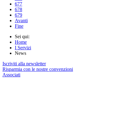
677
678
679
Avanti
Fine
Sei qui:
Home
I Servizi
News
Iscriviti alla newsletter
Risparmia con le nostre convenzioni
Associati