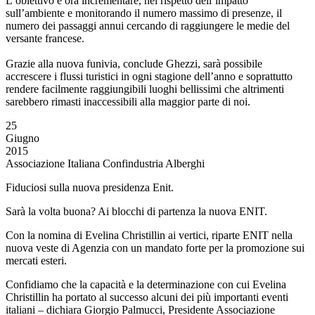
L’obiettivo è ora incrementare, nel rispetto dell’impatto
sull’ambiente e monitorando il numero massimo di presenze, il
numero dei passaggi annui cercando di raggiungere le medie del
versante francese.
Grazie alla nuova funivia, conclude Ghezzi, sarà possibile
accrescere i flussi turistici in ogni stagione dell’anno e soprattutto
rendere facilmente raggiungibili luoghi bellissimi che altrimenti
sarebbero rimasti inaccessibili alla maggior parte di noi.
25
Giugno
2015
Associazione Italiana Confindustria Alberghi
Fiduciosi sulla nuova presidenza Enit.
Sarà la volta buona? Ai blocchi di partenza la nuova ENIT.
Con la nomina di Evelina Christillin ai vertici, riparte ENIT nella
nuova veste di Agenzia con un mandato forte per la promozione sui
mercati esteri.
Confidiamo che la capacità e la determinazione con cui Evelina
Christillin ha portato al successo alcuni dei più importanti eventi
italiani – dichiara Giorgio Palmucci, Presidente Associazione