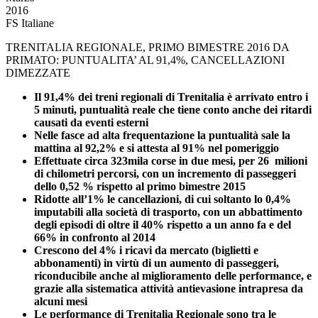
2016
FS Italiane
TRENITALIA REGIONALE, PRIMO BIMESTRE 2016 DA
PRIMATO: PUNTUALITA’ AL 91,4%, CANCELLAZIONI
DIMEZZATE
Il 91,4% dei treni regionali di Trenitalia è arrivato entro i
5 minuti, puntualità reale che tiene conto anche dei ritardi
causati da eventi esterni
Nelle fasce ad alta frequentazione la puntualità sale la
mattina al 92,2% e si attesta al 91% nel pomeriggio
Effettuate circa 323mila corse in due mesi, per 26 milioni
di chilometri percorsi, con un incremento di passeggeri
dello 0,52 % rispetto al primo bimestre 2015
Ridotte all’1% le cancellazioni, di cui soltanto lo 0,4%
imputabili alla società di trasporto, con un abbattimento
degli episodi di oltre il 40% rispetto a un anno fa e del
66% in confronto al 2014
Crescono del 4% i ricavi da mercato (biglietti e
abbonamenti) in virtù di un aumento di passeggeri,
riconducibile anche al miglioramento delle performance, e
grazie alla sistematica attività antievasione intrapresa da
alcuni mesi
Le performance di Trenitalia Regionale sono tra le