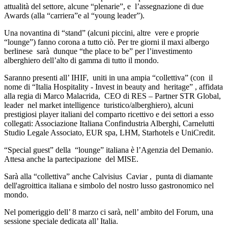
attualità del settore, alcune “plenarie”, e l’assegnazione di due
Awards (alla “carriera”e al “young leader”).
Una novantina di “stand” (alcuni piccini, altre vere e proprie
“lounge”) fanno corona a tutto ciò. Per tre giorni il maxi albergo
berlinese sarà dunque “the place to be” per l’investimento
alberghiero dell’alto di gamma di tutto il mondo.
Saranno presenti all’ IHIF, uniti in una ampia “collettiva” (con il
nome di “Italia Hospitality - Invest in beauty and heritage” , affidata
alla regia di Marco Malacrida, CEO di RES – Partner STR Global,
leader nel market intelligence turistico/alberghiero), alcuni
prestigiosi player italiani del comparto ricettivo e dei settori a esso
collegati: Associazione Italiana Confindustria Alberghi, Carnelutti
Studio Legale Associato, EUR spa, LHM, Starhotels e UniCredit.
“Special guest” della “lounge” italiana è l’Agenzia del Demanio.
Attesa anche la partecipazione del MISE.
Sarà alla “collettiva” anche Calvisius Caviar , punta di diamante
dell'agroittica italiana e simbolo del nostro lusso gastronomico nel
mondo.
Nel pomeriggio dell’ 8 marzo ci sarà, nell’ ambito del Forum, una
sessione speciale dedicata all’ Italia.