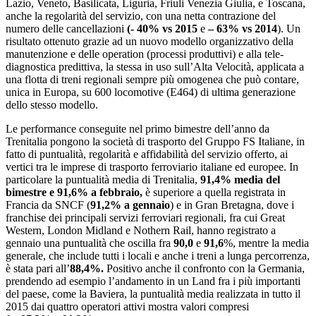
Lazio, Veneto, Basilicata, Liguria, Friuli Venezia Giulia, e Toscana,
anche la regolarità del servizio, con una netta contrazione del
numero delle cancellazioni
(- 40% vs 2015
e
– 63% vs 2014
). Un
risultato ottenuto grazie ad un nuovo modello organizzativo della
manutenzione e delle operation (processi produttivi) e alla tele-
diagnostica predittiva, la stessa in uso sull’Alta Velocità, applicata a
una flotta di treni regionali sempre più omogenea che può contare,
unica in Europa, su 600 locomotive (E464) di ultima generazione
dello stesso modello.
Le performance conseguite nel primo bimestre dell’anno da
Trenitalia pongono la società di trasporto del Gruppo FS Italiane, in
fatto di puntualità, regolarità e affidabilità del servizio offerto, ai
vertici tra le imprese di trasporto ferroviario italiane ed europee. In
particolare la puntualità media di Trenitalia,
91,4% media del
bimestre e 91,6% a febbraio,
è superiore a quella registrata in
Francia da SNCF (
91,2% a gennaio
) e in Gran Bretagna, dove i
franchise dei principali servizi ferroviari regionali, fra cui Great
Western, London Midland e Nothern Rail, hanno registrato a
gennaio una puntualità che oscilla fra
90,0
e
91,6
%, mentre la media
generale, che include tutti i locali e anche i treni a lunga percorrenza,
è stata pari all’
88,4%.
Positivo anche il confronto con la Germania,
prendendo ad esempio l’andamento in un Land fra i più importanti
del paese, come la Baviera, la puntualità media realizzata in tutto il
2015 dai quattro operatori attivi mostra valori compresi