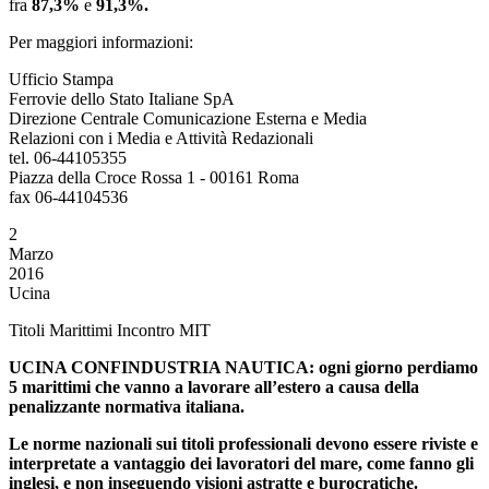
fra
87,3%
e
91,3%.
Per maggiori informazioni:
Ufficio Stampa
Ferrovie dello Stato Italiane SpA
Direzione Centrale Comunicazione Esterna e Media
Relazioni con i Media e Attività Redazionali
tel. 06-44105355
Piazza della Croce Rossa 1 - 00161 Roma
fax 06-44104536
2
Marzo
2016
Ucina
Titoli Marittimi Incontro MIT
UCINA CONFINDUSTRIA NAUTICA: ogni giorno perdiamo
5 marittimi che vanno a lavorare all’estero a causa della
penalizzante normativa italiana.
Le norme nazionali sui titoli professionali devono essere riviste e
interpretate a vantaggio dei lavoratori del mare, come fanno gli
inglesi, e non inseguendo visioni astratte e burocratiche.