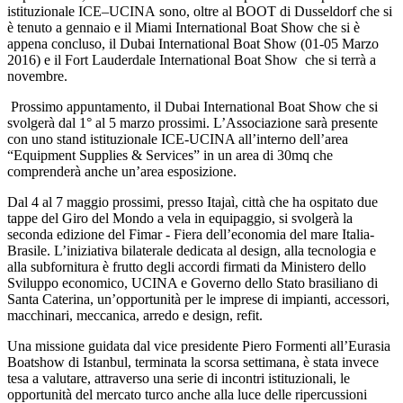
istituzionale ICE–UCINA sono, oltre al BOOT di Dusseldorf che si
è tenuto a gennaio e il Miami International Boat Show che si è
appena concluso, il Dubai International Boat Show (01-05 Marzo
2016) e il Fort Lauderdale International Boat Show che si terrà a
novembre.
Prossimo appuntamento, il Dubai International Boat Show che si
svolgerà dal 1° al 5 marzo prossimi. L’Associazione sarà presente
con uno stand istituzionale ICE-UCINA all’interno dell’area
“Equipment Supplies & Services” in un area di 30mq che
comprenderà anche un’area esposizione.
Dal 4 al 7 maggio prossimi, presso Itajaì, città che ha ospitato due
tappe del Giro del Mondo a vela in equipaggio, si svolgerà la
seconda edizione del Fimar - Fiera dell’economia del mare Italia-
Brasile. L’iniziativa bilaterale dedicata al design, alla tecnologia e
alla subfornitura è frutto degli accordi firmati da Ministero dello
Sviluppo economico, UCINA e Governo dello Stato brasiliano di
Santa Caterina, un’opportunità per le imprese di impianti, accessori,
macchinari, meccanica, arredo e design, refit.
Una missione guidata dal vice presidente Piero Formenti all’Eurasia
Boatshow di Istanbul, terminata la scorsa settimana, è stata invece
tesa a valutare, attraverso una serie di incontri istituzionali, le
opportunità del mercato turco anche alla luce delle ripercussioni