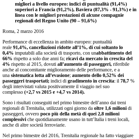
migliori a livello europeo: indici di puntualità (91,4%)
superiori a Francia (91,2%), Baviera (87,3% - 91,3%) e in
linea con le migliori prestazioni di alcune compagnie
regionali del Regno Unito (90 – 91,6%)
Roma, 2 marzo 2016
Performance di eccellenza in ambito europeo: puntualità
reale
91,4%,
cancellazioni ridotte all’1%, di cui soltanto lo
0,4%
imputabili alla società di trasporto, con un
abbattimento del
66%
rispetto a solo due anni fa;
ricavi da mercato in crescita del
4%
rispetto al 2015, dovuti
all’aumento di passeggeri,
riferibile
anche al concomitante
miglioramento delle performance, e a
una
sistematica lotta all’evasione
;
aumento dello 0,52% dei
passeggeri trasportati;
indici di
gradimento in crescita
: il
78,7
%
degli intervistati valuta positivamente il viaggio nel suo
complesso
(+2,7 vs 2015 e +4,7 vs 2014).
Sono i risultati conseguiti nel primo bimestre dell’anno dai treni
regionali di Trenitalia, utilizzati ogni giorno da
oltre 1,6 milioni
di
passeggeri, ovvero
poco più della metà di quei 2,8 milioni
complessivi
che quotidianamente usano in tutt’Italia i treni locali,
anche di altre società ferroviarie.
Nel primo bimestre del 2016, Trenitalia regionale ha fatto viaggiare