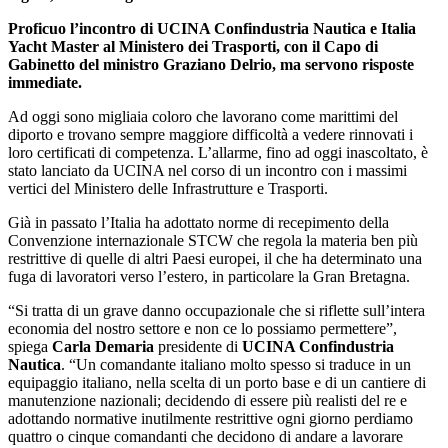
Proficuo l’incontro di UCINA Confindustria Nautica e Italia
Yacht Master al Ministero dei Trasporti, con il Capo di
Gabinetto del ministro Graziano Delrio, ma servono risposte
immediate.
Ad oggi sono migliaia coloro che lavorano come marittimi del
diporto e trovano sempre maggiore difficoltà a vedere rinnovati i
loro certificati di competenza. L’allarme, fino ad oggi inascoltato, è
stato lanciato da UCINA nel corso di un incontro con i massimi
vertici del Ministero delle Infrastrutture e Trasporti.
Già in passato l’Italia ha adottato norme di recepimento della
Convenzione internazionale STCW che regola la materia ben più
restrittive di quelle di altri Paesi europei, il che ha determinato una
fuga di lavoratori verso l’estero, in particolare la Gran Bretagna.
“Si tratta di un grave danno occupazionale che si riflette sull’intera
economia del nostro settore e non ce lo possiamo permettere”,
spiega
Carla Demaria
presidente di
UCINA Confindustria
Nautica
. “Un comandante italiano molto spesso si traduce in un
equipaggio italiano, nella scelta di un porto base e di un cantiere di
manutenzione nazionali; decidendo di essere più realisti del re e
adottando normative inutilmente restrittive ogni giorno perdiamo
quattro o cinque comandanti che decidono di andare a lavorare