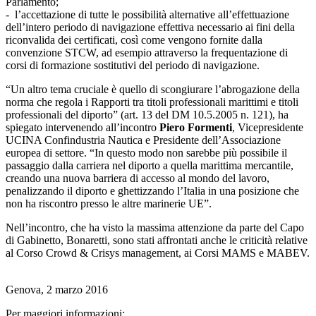
Parlamento;
- l’accettazione di tutte le possibilità alternative all’effettuazione
dell’intero periodo di navigazione effettiva necessario ai fini della
riconvalida dei certificati, così come vengono fornite dalla
convenzione STCW, ad esempio attraverso la frequentazione di
corsi di formazione sostitutivi del periodo di navigazione.
“Un altro tema cruciale è quello di scongiurare l’abrogazione della
norma che regola i Rapporti tra titoli professionali marittimi e titoli
professionali del diporto” (art. 13 del DM 10.5.2005 n. 121), ha
spiegato intervenendo all’incontro
Piero Formenti
, Vicepresidente
UCINA Confindustria Nautica e Presidente dell’Associazione
europea di settore. “In questo modo non sarebbe più possibile il
passaggio dalla carriera nel diporto a quella marittima mercantile,
creando una nuova barriera di accesso al mondo del lavoro,
penalizzando il diporto e ghettizzando l’Italia in una posizione che
non ha riscontro presso le altre marinerie UE”.
Nell’incontro, che ha visto la massima attenzione da parte del Capo
di Gabinetto, Bonaretti, sono stati affrontati anche le criticità relative
al Corso Crowd & Crisys management, ai Corsi MAMS e MABEV.
Genova, 2 marzo 2016
Per maggiori informazioni: