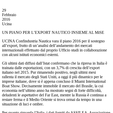
29
Febbraio
2016
Ucina
UN PIANO PER L’EXPORT NAUTICO INSIEME AL MiSE
UCINA Confindustria Nautica vara il piano 2016 per il sostegno
all’export, frutto di un’analisi dell’andamento dei mercati
internazionali effettuato dal proprio Ufficio studi in collaborazione
con alcuni istituti economici esterni.
Gli ultimi dati diffusi dall’Istat confermano che la ripresa in Italia è
trainata dalle esportazioni, con un 3,7% di crescita dell’export
italiano nel 2015. Pur rimanendo positivo, negli ultimi mesi
rallenta il mercato degli Stati Uniti, a oggi il più dinamico per le
imprese italiane, dove si è appena concluso il Miami International
Boat Show. Decisamente immobile il mercato del Brasile, la cui
economia nell’ultimo anno ha mostrato segni di forte difficoltà,
deludenti le aspettative del Far East, mentre la Russia
è
continua a
restare ferma e il Medio Oriente si trova ormai da tempo in una
situazione di luci e ombre.
Per quanto riguarda l’Italia, i dati forniti da ASSILEA, Associazione