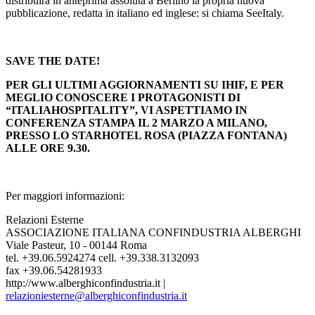
distribuirà in anteprima assoluta a Berlino la propria nuova
pubblicazione, redatta in italiano ed inglese: si chiama SeeItaly.
SAVE THE DATE!
PER GLI ULTIMI AGGIORNAMENTI SU IHIF, E PER
MEGLIO CONOSCERE I PROTAGONISTI DI
“ITALIAHOSPITALITY”, VI ASPETTIAMO IN
CONFERENZA STAMPA IL 2 MARZO A MILANO,
PRESSO LO STARHOTEL ROSA (PIAZZA FONTANA)
ALLE ORE 9.30.
Per maggiori informazioni:
Relazioni Esterne
ASSOCIAZIONE ITALIANA CONFINDUSTRIA ALBERGHI
Viale Pasteur, 10 - 00144 Roma
tel. +39.06.5924274 cell. +39.338.3132093
fax +39.06.54281933
http://www.alberghiconfindustria.it |
relazioniesterne@alberghiconfindustria.it