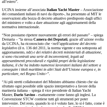
all’estero”.
UCINA insieme all’associata
Italian Yacht Master
– Associazione
dei comandanti italiani di navi da diporto-, ha presentato al MIT le
osservazioni alla bozza di decreto attuativo predisposto dagli uffici
del ministero e volto a dare attuazione agli aggiornamenti della
normativa internazionale.
“Non possiamo ripetere nuovamente gli errori del passato” – spiega
Demaria – “la stessa
Camera dei Deputati
, grazie all’azione svolta
da UCINA, ha riconosciuto che <
nell’applicazione del decreto
legislativo
(il n. 136 del 2011, la norma vigente e ora sottoposta ad
aggiornamento, ndr)
e dei relativi decreti ministeriali di attuazione,
si sono riscontrati una serie di inconvenienti, legati ad
appesantimenti procedurali e rigidità propri della legislazione
italiana, il che ha indotto numerosi lavoratori italiani del settore a
conseguire i titoli marittimi in altri Stati dell’Unione europea e, in
particolare, nel Regno Unito
>”.
“Ai più stretti collaboratori del Ministro abbiamo chiesto che sia
sfruttato ogni possibile utile spazio interpretativo a favore della
marineria italiana – spiega il vice presidente di Italian Yacht
Master,
Dario Savino
- esattamente come fanno gli inglesi. La
Convenzione STCW contiene tutti gli strumenti per poter
intervenire. Del resto, quando lo si è voluto fare, lo si è fatto, come è