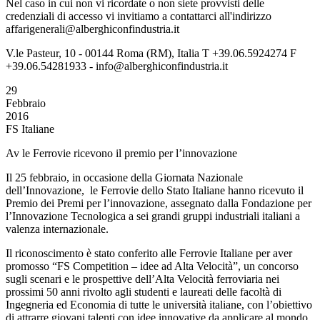
Nel caso in cui non vi ricordate o non siete provvisti delle
credenziali di accesso vi invitiamo a contattarci all'indirizzo
affarigenerali@alberghiconfindustria.it
V.le Pasteur, 10 - 00144 Roma (RM), Italia T +39.06.5924274 F
+39.06.54281933 - info@alberghiconfindustria.it
29
Febbraio
2016
FS Italiane
Av le Ferrovie ricevono il premio per l’innovazione
Il 25 febbraio, in occasione della Giornata Nazionale
dell’Innovazione, le Ferrovie dello Stato Italiane hanno ricevuto il
Premio dei Premi per l’innovazione, assegnato dalla Fondazione per
l’Innovazione Tecnologica a sei grandi gruppi industriali italiani a
valenza internazionale.
Il riconoscimento è stato conferito alle Ferrovie Italiane per aver
promosso “FS Competition – idee ad Alta Velocità”, un concorso
sugli scenari e le prospettive dell’Alta Velocità ferroviaria nei
prossimi 50 anni rivolto agli studenti e laureati delle facoltà di
Ingegneria ed Economia di tutte le università italiane, con l’obiettivo
di attrarre giovani talenti con idee innovative da applicare al mondo