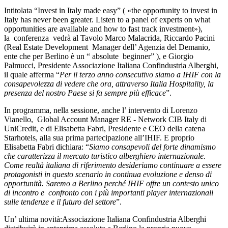
Intitolata “Invest in Italy made easy” ( «the opportunity to invest in
Italy has never been greater. Listen to a panel of experts on what
opportunities are available and how to fast track investment»),
la conferenza vedrà al Tavolo Marco Malacrida, Riccardo Pacini
(Real Estate Development Manager dell’ Agenzia del Demanio,
ente che per Berlino è un “ absolute beginner” ), e Giorgio
Palmucci, Presidente Associazione Italiana Confindustria Alberghi,
il quale afferma “
Per il terzo anno consecutivo siamo a IHIF con la
consapevolezza di vedere che ora, attraverso Italia Hospitality, la
presenza del nostro Paese si fa sempre più efficace
”.
In programma, nella sessione, anche l’ intervento di Lorenzo
Vianello, Global Account Manager RE - Network CIB Italy di
UniCredit, e di Elisabetta Fabri, Presidente e CEO della catena
Starhotels, alla sua prima partecipazione all’IHIF. E proprio
Elisabetta Fabri dichiara: “
Siamo consapevoli del forte dinamismo
che caratterizza il mercato turistico alberghiero internazionale.
Come realtà italiana di riferimento desideriamo continuare a essere
protagonisti in questo scenario in continua evoluzione e denso di
opportunità. Saremo a Berlino perché IHIF offre un contesto unico
di incontro e confronto con i più importanti player internazionali
sulle tendenze e il futuro del settore
”.
Un’ ultima novità:Associazione Italiana Confindustria Alberghi