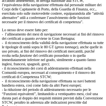
accaduto ammettendo, in deroga nazionale alla STCW,
l’equivalenza della navigazione effettuata dal personale militare dei
Corpi delle Capitanerie di Porto, della Guardia di Finanza, ecc.,
esercitata solo sulle motovedette costiere, equiparandola alle “attività
alternative” utili a confermare l’assolvimento delle funzioni
necessarie per il rinnovo dei certificati di competenza”.
Lo stesso deve essere fatto per:
- l’allineamento dei mesi di navigazione necessari ai fini del rinnovo
dei certificati a quanto avviene in Gran Bretagna;
- il riconoscimento della validità della navigazione effettuata su tutte
le tipologie di unità sopra le 80 GT (
gross tonnage)
, anche quelle in
uso privato, ai fini del rinnovo dei certificati mercantili, purché
svolta nella
funzione
del certificato posseduto o in quella
immediatamente inferiore nel grado, similmente a quanto fanno
inglesi, francesi, spagnoli, greci;
- il riconoscimento dei corsi di addestramento effettuati nella
Comunità europea, necessari al conseguimento e il rinnovo dei
certificati di Competenza STCW;
- il riconoscimento della navigazione effettuata su navi battenti
bandiera estera, così come fatto da altri Paesi europei;
- la riduzione del periodo di addestramento necessario per le
“Funzioni equivalenti”, limitandolo a ventiquattro mesi, cioè una
durata pari al doppio dei requisiti minimi previsti dalla Convenzione
STCW, peraltro in aderenza alle indicazioni prescritte dal