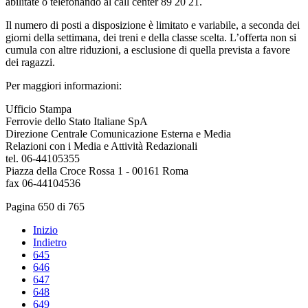
abilitate o telefonando al call center 89 20 21.
Il numero di posti a disposizione è limitato e variabile, a seconda dei
giorni della settimana, dei treni e della classe scelta. L’offerta non si
cumula con altre riduzioni, a esclusione di quella prevista a favore
dei ragazzi.
Per maggiori informazioni:
Ufficio Stampa
Ferrovie dello Stato Italiane SpA
Direzione Centrale Comunicazione Esterna e Media
Relazioni con i Media e Attività Redazionali
tel. 06-44105355
Piazza della Croce Rossa 1 - 00161 Roma
fax 06-44104536
Pagina 650 di 765
Inizio
Indietro
645
646
647
648
649