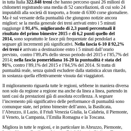
in tutta Italia
322.848 treni
che hanno percorso quasi 26 milioni di
chilometri
registrando una media di 52 cancellazioni, di cui solo 24
imputabili alla società di trasporto, a fronte di 6300 corse giornaliere.
Ma è sul versante della puntualità che giungono notizie ancora
migliori: se la media generale dei treni arrivati entro i 5 minuti
raggiunge il
91,4%
,
migliorando di 2,3 punti percentuali il
risultato del primo bimestre 2015
e
di 6,2 punti quello del
2014,
sono soprattutto le fasce più frequentate dai pendolari a
segnare gli incrementi più significativi.
Nella fascia 6-10 il 92,2%
dei treni è
arrivato a destinazione entro i 5 minuti dall’orario
previsto,
contro l’89,4% dello stesso periodo del 2015 e l’85,7% del
2014;
nella fascia pomeridiana 16-20 la puntualità è stata del
91
%, contro l’89,1% del 2015 e l’84,5% del 2014. Si tratta di
puntualità reale, senza quindi escludere dalla statistica alcun ritardo,
in sostanza quella effettivamente vissuta dai viaggiatori.
Il miglioramento riguarda tutte le regioni, sebbene in maniera diversa
non solo da regione a regione ma anche da linea a linea, partendo in
tanti casi da prestazioni già di assoluta eccellenza. A segnare
l’incremento più significativo delle performance di puntualità sono
comunque state, nel primo bimestre dell’anno, la Basilicata,
l’Abruzzo, il Lazio, il Friuli Venezia Giulia, la Calabria, il Piemonte,
il Veneto, la Campania, l’Emilia Romagna e la Toscana.
Migliora in tutte le regioni, e in particolare in Abruzzo, Piemonte,