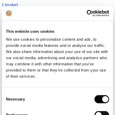
Circolari
STRUTTURE RICETTIVE ALBERGHIERE: RINVIATA
SINO AL 31/12/2016 L'ENTRATA IN VIGORE DELLA
NORMATIVA ANTINCENDIO
Con la conversione in Legge del DL recante la proroga dei termini è
stata previsto il rinvio al 31 dicembre 2016 dell'applicazione della
This website uses cookies
normativa antincendio per le strutture ricettive alberghiere aventi
oltre 25 posti letto ed esistenti alla data del 94
We use cookies to personalise content and ads, to
provide social media features and to analyse our traffic.
Rassegna Stampa
L'ultimo rebus dei conti di Expo
We also share information about your use of our site with
TTGITALIA
our social media, advertising and analytics partners who
Airbnb e Uber: tasse al 10 per cento su ogni transazione
may combine it with other information that you’ve
TTGITALIA
provided to them or that they’ve collected from your use
of their services.
Lavoro stagionale, la riduzione dell'Irap parte già quest'anno
TTGITALIA
Le destinazioni per eventi più richieste: l'Italia prima in
Consent
Europa, Milano e Parigi le città di maggiore appeal
Necessary
EVENT REPORT
Selection
Carlo Fidanza nuovo direttore agenzia In Liguria
IL GIORNALE DEL TURISMO