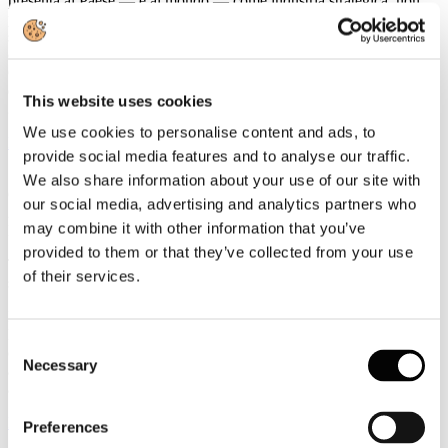
presenta al Paese — e al mondo — come industria strategica, non
più come comparto di servizi. Istituzioni, imprese e protagonisti del
settore: tutti intorno allo stesso tavolo, con una visione comune su
competitività, sostenibilità, innovazione e occupazione verso il 2030.
Grazie a tutti i relatori, agli ospiti e ai partner che hanno reso questa
edizione un momento storico per il turismo italiano. 𝐼𝑙 𝑣𝑖𝑎𝑔𝑔𝑖𝑜 𝑣𝑒𝑟𝑠𝑜
This website uses cookies
𝑖𝑙 2030 𝑒̀ 𝑖𝑛𝑖𝑧𝑖𝑎𝑡𝑜.
We use cookies to personalise content and ads, to
Leggi tutto...
provide social media features and to analyse our traffic.
18
We also share information about your use of our site with
Giugno
our social media, advertising and analytics partners who
2026
may combine it with other information that you’ve
News 2026
provided to them or that they’ve collected from your use
Turismo: crescita, innovazione e competenze al centro delle sfide del
of their services.
settore
Il turismo italiano continua a mostrare una forte capacità di crescita.
Nel 2025 il comparto ha superato i livelli pre-pandemia,
Consent
consolidando un trend positivo che negli ultimi anni ha visto
Necessary
Selection
aumentare costantemente il peso della domanda internazionale,
arrivata a rappresentare circa il 55% delle presenze complessive.
Leggi tutto...
Preferences