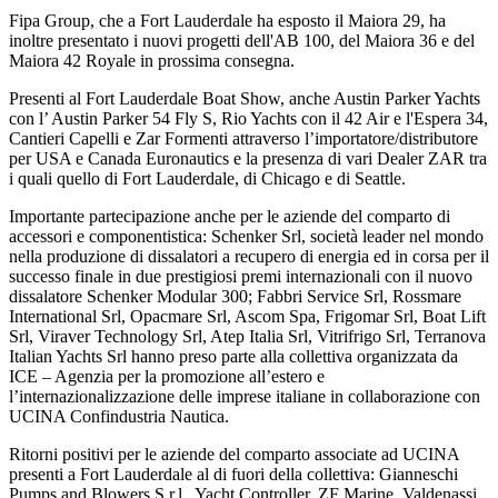
Fipa Group, che a Fort Lauderdale ha esposto il Maiora 29, ha
inoltre presentato i nuovi progetti dell'AB 100, del Maiora 36 e del
Maiora 42 Royale in prossima consegna.
Presenti al Fort Lauderdale Boat Show, anche Austin Parker Yachts
con l’ Austin Parker 54 Fly S, Rio Yachts con il 42 Air e l'Espera 34,
Cantieri Capelli e Zar Formenti attraverso l’importatore/distributore
per USA e Canada Euronautics e la presenza di vari Dealer ZAR tra
i quali quello di Fort Lauderdale, di Chicago e di Seattle.
Importante partecipazione anche per le aziende del comparto di
accessori e componentistica: Schenker Srl, società leader nel mondo
nella produzione di dissalatori a recupero di energia ed in corsa per il
successo finale in due prestigiosi premi internazionali con il nuovo
dissalatore Schenker Modular 300; Fabbri Service Srl, Rossmare
International Srl, Opacmare Srl, Ascom Spa, Frigomar Srl, Boat Lift
Srl, Viraver Technology Srl, Atep Italia Srl, Vitrifrigo Srl, Terranova
Italian Yachts Srl hanno preso parte alla collettiva organizzata da
ICE – Agenzia per la promozione all’estero e
l’internazionalizzazione delle imprese italiane in collaborazione con
UCINA Confindustria Nautica.
Ritorni positivi per le aziende del comparto associate ad UCINA
presenti a Fort Lauderdale al di fuori della collettiva: Gianneschi
Pumps and Blowers S.r.l., Yacht Controller, ZF Marine, Valdenassi