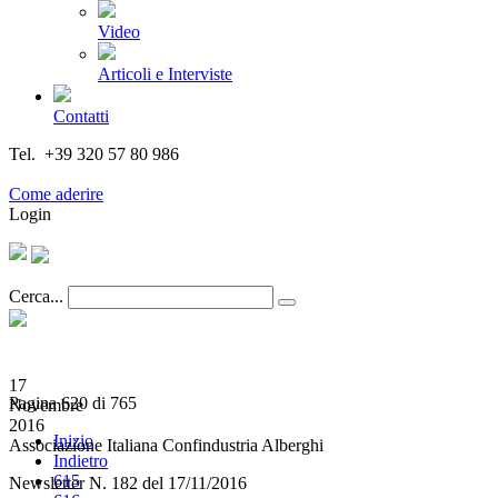
Video
Articoli e Interviste
Contatti
Tel. +39 320 57 80 986
Email segreteria@federturismo.it
Come aderire
Login
Cerca...
17
Pagina 620 di 765
Novembre
2016
Inizio
Associazione Italiana Confindustria Alberghi
Indietro
615
Newsletter N. 182 del 17/11/2016