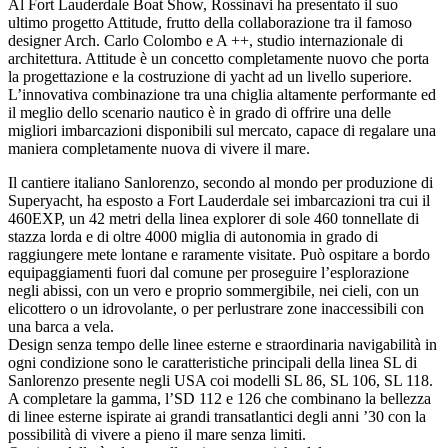
Al Fort Lauderdale Boat Show, Rossinavi ha presentato il suo
ultimo progetto Attitude, frutto della collaborazione tra il famoso
designer Arch. Carlo Colombo e A ++, studio internazionale di
architettura. Attitude è un concetto completamente nuovo che porta
la progettazione e la costruzione di yacht ad un livello superiore.
L’innovativa combinazione tra una chiglia altamente performante ed
il meglio dello scenario nautico è in grado di offrire una delle
migliori imbarcazioni disponibili sul mercato, capace di regalare una
maniera completamente nuova di vivere il mare.
Il cantiere italiano Sanlorenzo, secondo al mondo per produzione di
Superyacht, ha esposto a Fort Lauderdale sei imbarcazioni tra cui il
460EXP, un 42 metri della linea explorer di sole 460 tonnellate di
stazza lorda e di oltre 4000 miglia di autonomia in grado di
raggiungere mete lontane e raramente visitate. Può ospitare a bordo
equipaggiamenti fuori dal comune per proseguire l’esplorazione
negli abissi, con un vero e proprio sommergibile, nei cieli, con un
elicottero o un idrovolante, o per perlustrare zone inaccessibili con
una barca a vela.
Design senza tempo delle linee esterne e straordinaria navigabilità in
ogni condizione sono le caratteristiche principali della linea SL di
Sanlorenzo presente negli USA coi modelli SL 86, SL 106, SL 118.
A completare la gamma, l’SD 112 e 126 che combinano la bellezza
di linee esterne ispirate ai grandi transatlantici degli anni ’30 con la
possibilità di vivere a pieno il mare senza limiti.