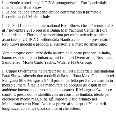
Le aziende associate ad UCINA protagoniste al Fort Lauderdale
International Boat Show
Il Salone nautico americano chiude confermando il primato e
l’eccellenza del Made in Italy
Il 57° Fort Lauderdale International Boat Show, che si è tenuto dal 3
al 7 novembre 2016 presso il Bahia Mar Yachting Center di Fort
Lauderdale, in Florida, è stato vetrina per molte aziende nautiche
associate ad UCINA Confindustria Nautica che hanno presentato i
loro nuovi modelli e prodotti ai visitatori e al mercato americano.
Vere e proprie eccellenze della nautica da diporto prodotta in Italia,
hanno esposto le loro imbarcazioni i cantieri Overmarine, Rossinavi,
Sanlorenzo, Monte Carlo Yachts, Wider e FIPA Group.
Il gruppo Overmarine ha partecipato al Fort Lauderdale International
Boat Show esibendo due modelli della sua flotta Maxi Open: i nuovi
Mangusta 80 e Mangusta 94. Il primo, perfetto per il divertimento in
mezzo al mare, è facile da manovrare ed accoglie gli ospiti in un
ambiente interno moderno e contemporaneo. Il Mangusta 94 unisce
comfort, prestazioni e stabilità con un consumo limitato, ideale per
crociere di medio raggio, ha già imposto il suo primato nel
Mediterraneo e in Nord America grazie ai suoi quasi 30 metri di
lunghezza, con ampi spazi sia interni che esterni.