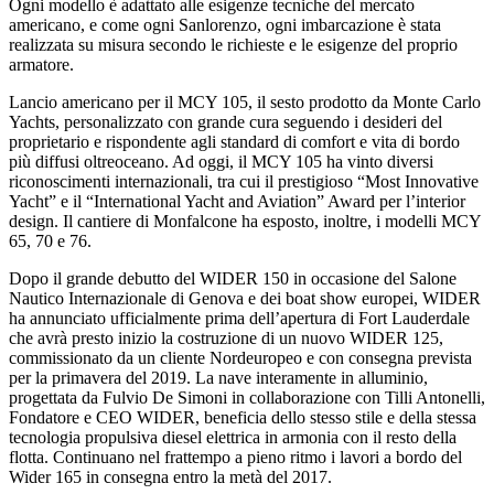
Ogni modello è adattato alle esigenze tecniche del mercato
americano, e come ogni Sanlorenzo, ogni imbarcazione è stata
realizzata su misura secondo le richieste e le esigenze del proprio
armatore.
Lancio americano per il MCY 105, il sesto prodotto da Monte Carlo
Yachts, personalizzato con grande cura seguendo i desideri del
proprietario e rispondente agli standard di comfort e vita di bordo
più diffusi oltreoceano. Ad oggi, il MCY 105 ha vinto diversi
riconoscimenti internazionali, tra cui il prestigioso “Most Innovative
Yacht” e il “International Yacht and Aviation” Award per l’interior
design. Il cantiere di Monfalcone ha esposto, inoltre, i modelli MCY
65, 70 e 76.
Dopo il grande debutto del WIDER 150 in occasione del Salone
Nautico Internazionale di Genova e dei boat show europei, WIDER
ha annunciato ufficialmente prima dell’apertura di Fort Lauderdale
che avrà presto inizio la costruzione di un nuovo WIDER 125,
commissionato da un cliente Nordeuropeo e con consegna prevista
per la primavera del 2019. La nave interamente in alluminio,
progettata da Fulvio De Simoni in collaborazione con Tilli Antonelli,
Fondatore e CEO WIDER, beneficia dello stesso stile e della stessa
tecnologia propulsiva diesel elettrica in armonia con il resto della
flotta. Continuano nel frattempo a pieno ritmo i lavori a bordo del
Wider 165 in consegna entro la metà del 2017.