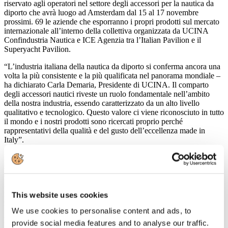
riservato agli operatori nel settore degli accessori per la nautica da
diporto che avrà luogo ad Amsterdam dal 15 al 17 novembre
prossimi. 69 le aziende che esporranno i propri prodotti sul mercato
internazionale all’interno della collettiva organizzata da UCINA
Confindustria Nautica e ICE Agenzia tra l’Italian Pavilion e il
Superyacht Pavilion.
“L’industria italiana della nautica da diporto si conferma ancora una
volta la più consistente e la più qualificata nel panorama mondiale –
ha dichiarato Carla Demaria, Presidente di UCINA. Il comparto
degli accessori nautici riveste un ruolo fondamentale nell’ambito
della nostra industria, essendo caratterizzato da un alto livello
qualitativo e tecnologico. Questo valore ci viene riconosciuto in tutto
il mondo e i nostri prodotti sono ricercati proprio perché
rappresentativi della qualità e del gusto dell’eccellenza made in
Italy”.
Il fattura­to complessivo dell’intero settore degli accessori in Italia è
stimato per il 2015 a 836 mln €, in aumento di quasi il 7% sul 2014,
derivante per quasi 600 mln € da pro­duzione nazionale e per oltre
240 mln € da importazioni. La produzione naziona­le di accessori
risulta uniformemente distribuita, in termini di fatturato, fra export e
This website uses cookies
mercato nazionale.
We use cookies to personalise content and ads, to
Lo spazio espositivo della collettiva UCINA ICE si estende su 1.600
provide social media features and to analyse our traffic.