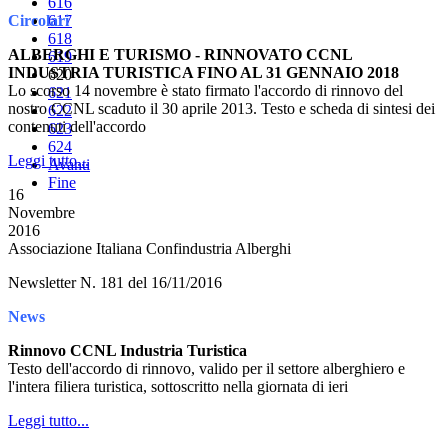
616
Circolari
617
618
ALBERGHI E TURISMO - RINNOVATO CCNL
619
INDUSTRIA TURISTICA FINO AL 31 GENNAIO 2018
620
Lo scorso 14 novembre è stato firmato l'accordo di rinnovo del
621
nostro CCNL scaduto il 30 aprile 2013. Testo e scheda di sintesi dei
622
contenuti dell'accordo
623
624
Leggi tutto...
Avanti
Fine
16
Novembre
2016
Associazione Italiana Confindustria Alberghi
Newsletter N. 181 del 16/11/2016
News
Rinnovo CCNL Industria Turistica
Testo dell'accordo di rinnovo, valido per il settore alberghiero e
l'intera filiera turistica, sottoscritto nella giornata di ieri
Leggi tutto...