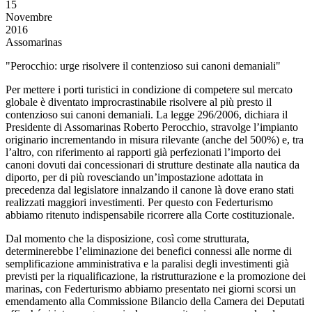
15
Novembre
2016
Assomarinas
"Perocchio: urge risolvere il contenzioso sui canoni demaniali"
Per mettere i porti turistici in condizione di competere sul mercato
globale è diventato improcrastinabile risolvere al più presto il
contenzioso sui canoni demaniali. La legge 296/2006, dichiara il
Presidente di Assomarinas Roberto Perocchio, stravolge l’impianto
originario incrementando in misura rilevante (anche del 500%) e, tra
l’altro, con riferimento ai rapporti già perfezionati l’importo dei
canoni dovuti dai concessionari di strutture destinate alla nautica da
diporto, per di più rovesciando un’impostazione adottata in
precedenza dal legislatore innalzando il canone là dove erano stati
realizzati maggiori investimenti. Per questo con Federturismo
abbiamo ritenuto indispensabile ricorrere alla Corte costituzionale.
Dal momento che la disposizione, così come strutturata,
determinerebbe l’eliminazione dei benefici connessi alle norme di
semplificazione amministrativa e la paralisi degli investimenti già
previsti per la riqualificazione, la ristrutturazione e la promozione dei
marinas, con Federturismo abbiamo presentato nei giorni scorsi un
emendamento alla Commissione Bilancio della Camera dei Deputati