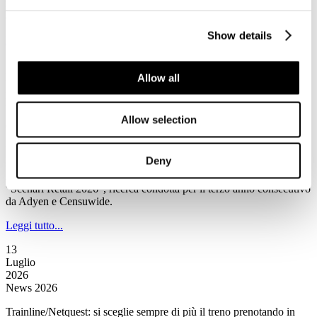
market share complessivo contro il 31% di Booking.com e il 21%
aggregato delle altre Ota.
Show details
Leggi tutto...
13
Luglio
Allow all
2026
News 2026
Allow selection
Censuwide/Ayden: Assistenti IA sempre più presenti negli acquisti
L’intelligenza artificiale non è più soltanto uno strumento di
Deny
supporto agli acquisti, ma si prepara a diventare un vero e proprio
intermediario commerciale secondo quanto emerge all’interno di
“Scenari Retail 2026”, ricerca condotta per il terzo anno consecutivo
da Adyen e Censuwide.
Leggi tutto...
13
Luglio
2026
News 2026
Trainline/Netquest: si sceglie sempre di più il treno prenotando in