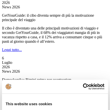
2026
News 2026
GetYourGuide: il cibo diventa sempre di più la motivazione
principale del viaggio
Il cibo è diventato una delle principali motivazioni di viaggio e
secondo GetYourGuide, il 68% dei viaggiatori mangia di più in
vacanza rispetto a casa, e il 12% arriva a consumare cinque o più
pasti al giorno quando è all’estero.
Leggi tutto...
6
Luglio
2026
News 2026
Demoskopika: Rimini prima per overtourism
È Rimini a salire sul gradino più alto del podio nell’overtourism
italiano.Quest’anno secondo l’osservatorio di Demoskopika, la
popolare località romagnola primeggia con 17mila presenze
turistiche per km quadrato, un valore che rappresenta una delle
This website uses cookies
concentrazioni urbane più elevate in assoluto.