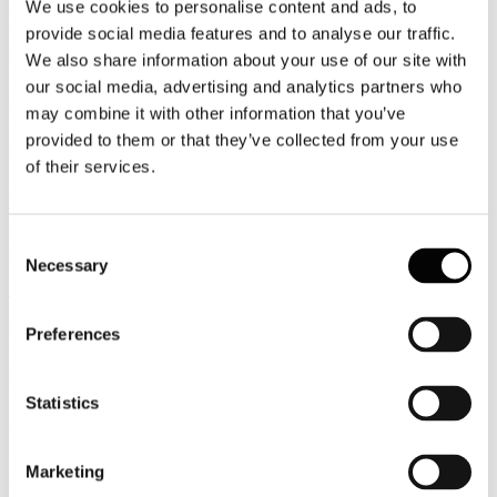
We use cookies to personalise content and ads, to
Leggi tutto...
provide social media features and to analyse our traffic.
6
We also share information about your use of our site with
Luglio
our social media, advertising and analytics partners who
2026
may combine it with other information that you’ve
News 2026
provided to them or that they’ve collected from your use
Facile.it/Emg: cala la richiesta di finanziamenti per i viaggi
of their services.
Più di 28 milioni di italiani hanno intenzione di concedersi una
vacanza quest’anno e non mancano le famiglie che, per far pesare il
meno possibile sui budget mensili il costo del viaggio, scelgono di
Consent
ricorrere ad un prestito personale.
Necessary
Selection
Leggi tutto...
6
Preferences
Luglio
2026
News 2026
Statistics
Assocamp: il turismo itinerante un’alternativa sempre più allettante
Il turismo itinerante si consolida come una delle principali alternative
Marketing
alla ricettività tradizionale. Secondo l’ultima indagine di Assocamp