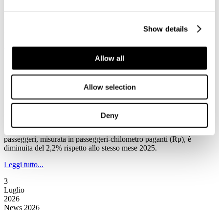
(Associazione Nazionale Operatori Veicoli Ricreazionali e Articoli
per Campeggio), condotta su 52 concessionari affiliati, il comparto
sta intercettando una nuova tipologia di clientela, ridefinendo i
profili di consumo per la stagione estiva 2026.
Show details
Leggi tutto...
Allow all
6
Luglio
2026
Allow selection
News 2026
IATA: a maggio la domanda totale di trasporto aereo passeggeri è
diminuita del 2,2% rispetto allo stesso mese del 2025
Deny
Secondo la Iata a maggio la domanda totale di trasporto aereo
passeggeri, misurata in passeggeri-chilometro paganti (Rp), è
diminuita del 2,2% rispetto allo stesso mese 2025.
Leggi tutto...
3
Luglio
2026
News 2026