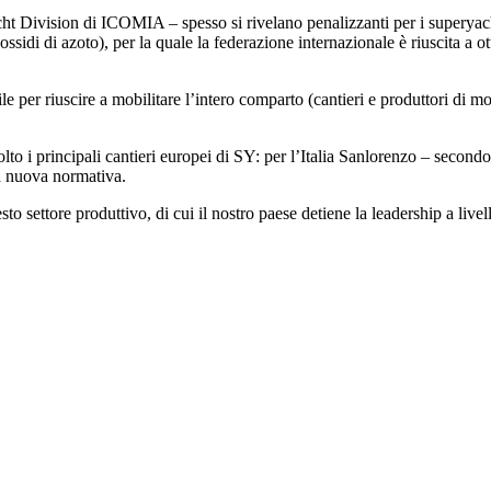
ht Division di ICOMIA – spesso si rivelano penalizzanti per i superyacht
i di azoto), per la quale la federazione internazionale è riuscita a otte
per riuscire a mobilitare l’intero comparto (cantieri e produttori di moto
o i principali cantieri europei di SY: per l’Italia Sanlorenzo – secondo
la nuova normativa.
 settore produttivo, di cui il nostro paese detiene la leadership a livell