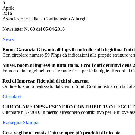
5
Aprile
2016
Associazione Italiana Confindustria Alberghi
Newsletter N. 60 del 05/04/2016
News
Bonus Garanzia Giovani: all'Inps il controllo sulla legittima fruiz
Con circolare numero 59 l'Inps dà indicazioni alle proprie strutture terri
Musei, boom di ingressi in tutta Italia. Ecco i dati definitivi dell
Franceschini: oggi nei musei grande festa per le famiglie. Record al 
Reti di Impresa: l'identità di chi si aggrega
On line lo studio realizzato dal Centro Studi Confindustria con la coll
Circolari
CIRCOLARE INPS - ESONERO CONTRIBUTIVO LEGGE DI
Circolare n.57/2016 in merito all'esonero contributivo per le nuove as
Rassegna Stampa
Cosa vogliono i russi? Enit: sempre più prodotti di nicchia