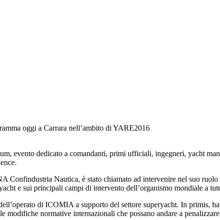
gramma oggi a Carrara nell’ambito di YARE2016
, evento dedicato a comandanti, primi ufficiali, ingegneri, yacht manag
ience.
INA Confindustria Nautica, è stato chiamato ad intervenire nel suo ruo
yacht e sui principali campi di intervento dell’organismo mondiale a tute
 dell’operato di ICOMIA a supporto del settore superyacht. In primis, ha
i alle modifiche normative internazionali che possano andare a penalizzare