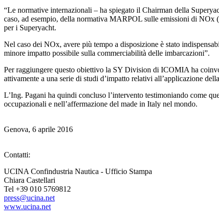
“Le normative internazionali – ha spiegato il Chairman della Superyac
caso, ad esempio, della normativa MARPOL sulle emissioni di NOx (ossid
per i Superyacht.
Nel caso dei NOx, avere più tempo a disposizione è stato indispensabile 
minore impatto possibile sulla commerciabilità delle imbarcazioni”.
Per raggiungere questo obiettivo la SY Division di ICOMIA ha coinvolt
attivamente a una serie di studi d’impatto relativi all’applicazione del
L’Ing. Pagani ha quindi concluso l’intervento testimoniando come questo
occupazionali e nell’affermazione del made in Italy nel mondo.
Genova, 6 aprile 2016
Contatti:
UCINA Confindustria Nautica - Ufficio Stampa
Chiara Castellari
Tel +39 010 5769812
press@ucina.net
www.ucina.net