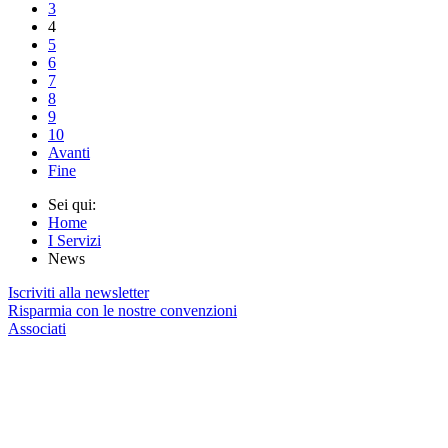
3
4
5
6
7
8
9
10
Avanti
Fine
Sei qui:
Home
I Servizi
News
Iscriviti alla newsletter
Risparmia con le nostre convenzioni
Associati