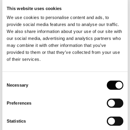
27
This website uses cookies
Luglio
2026
We use cookies to personalise content and ads, to
News 2026
provide social media features and to analyse our traffic.
Boeing: la flotta aerea entro il 2045 toccherà 500mila velivoli
We also share information about your use of our site with
our social media, advertising and analytics partners who
Cieli sempre più affollati da qui ai prossimi 20 anni: entro il 2045 la
flotta mondiale dell’aviazione commerciale toccherà oltre 50.000
may combine it with other information that you’ve
aeromobili secondo la previsione contenuta nel Commercial Market
provided to them or that they’ve collected from your use
Outlook 2026 di Boeing che prevede un basso impatto delle attuali
of their services.
criticità del settore sulla crescita di lungo periodo dell’aviazione
civile.
Leggi tutto...
Consent
Necessary
27
Selection
Luglio
2026
News 2026
Preferences
Ayvens Mobility Monitor 2026: in Italia si predilige il noleggio a
lungo termine
Statistics
La transizione culturale dal concetto di possesso del veicolo a quello