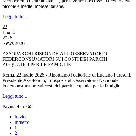
Mediocredito Centrale (MCC) per favorire l’accesso al credito delle
piccole e medie imprese italiane.
Leggi tutto...
22
Luglio
2026
News 2026
ASSOPARCHI RISPONDE ALL’OSSERVATORIO
FEDERCONSUMATORI SUI COSTI DEI PARCHI
ACQUATICI PER LE FAMIGLIE
Roma, 22 luglio 2026 - Riportiamo l'editoriale di Luciano Pareschi,
Presidente AssoParchi, in risposta all'Osservatorio Nazionale
Federconsumatori sui costi dei parchi acquatici per le famiglie.
Leggi tutto...
Pagina 4 di 765
Inizio
Indietro
1
2