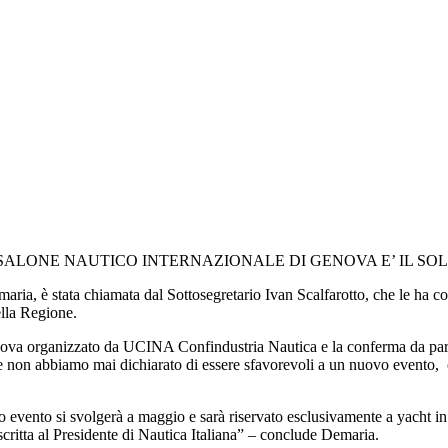
A DEL SALONE NAUTICO INTERNAZIONALE DI GENOVA E’ IL 
ia, è stata chiamata dal Sottosegretario Ivan Scalfarotto, che le ha co
ella Regione.
ova organizzato da UCINA Confindustria Nautica e la conferma da parte 
e non abbiamo mai dichiarato di essere sfavorevoli a un nuovo evento, 
to evento si svolgerà a maggio e sarà riservato esclusivamente a yacht i
 scritta al Presidente di Nautica Italiana” – conclude Demaria.