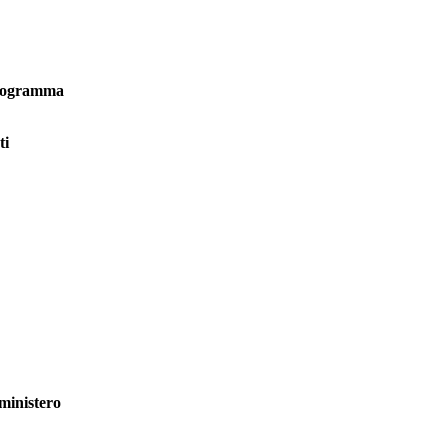
oprogramma
ti
 ministero