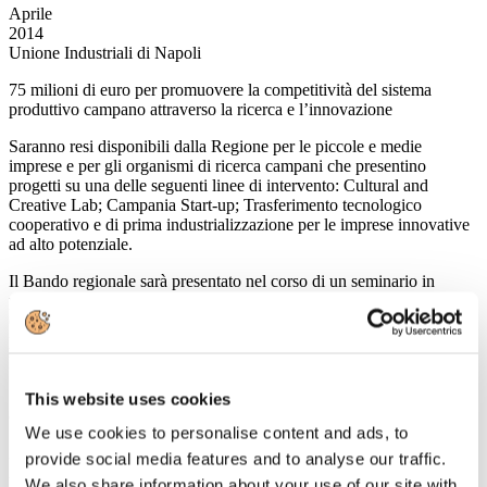
Aprile
2014
Unione Industriali di Napoli
75 milioni di euro per promuovere la competitività del sistema
produttivo campano attraverso la ricerca e l’innovazione
Saranno resi disponibili dalla Regione per le piccole e medie
imprese e per gli organismi di ricerca campani che presentino
progetti su una delle seguenti linee di intervento: Cultural and
Creative Lab; Campania Start-up; Trasferimento tecnologico
cooperativo e di prima industrializzazione per le imprese innovative
ad alto potenziale.
Il Bando regionale sarà presentato nel corso di un seminario in
programma oggi, 23 aprile alle ore 15.30, all’Unione Industriali
(piazza dei Martiri 58). L’iniziativa è denominata Bando Sportello
per l’Innovazione. Le domande, infatti, potranno essere presentate, a
partire da lunedì 19 maggio p.v., rivolgendosi a un apposito
Sportello.
This website uses cookies
(Fonte:
www.confindustria.it
)
We use cookies to personalise content and ads, to
23
provide social media features and to analyse our traffic.
Aprile
We also share information about your use of our site with