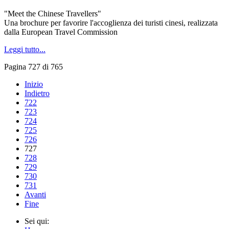
"Meet the Chinese Travellers"
Una brochure per favorire l'accoglienza dei turisti cinesi, realizzata
dalla European Travel Commission
Leggi tutto...
Pagina 727 di 765
Inizio
Indietro
722
723
724
725
726
727
728
729
730
731
Avanti
Fine
Sei qui: