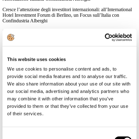
Cresce l’attenzione degli investitori internazionali: all’International
Hotel Investment Forum di Berlino, un Focus sull’Italia con
Confindustria Alberghi
“Associazione Italiana Confindustria Alberghi ha scelto quest’anno
di partecipare a Berlino all’International Hotel Investment Forum
IHIF che dedica un Focus all’Italia” dichiara Giorgio Palmucci,
Presidente di Associazione Italiana Confindustria Alberghi.
Leggi tutto...
This website uses cookies
We use cookies to personalise content and ads, to
5
Marzo
provide social media features and to analyse our traffic.
2014
We also share information about your use of our site with
Associazione Italiana Confindustria Alberghi
our social media, advertising and analytics partners who
La Newsletter di Associazione Italiana Confindustria Alberghi
may combine it with other information that you’ve
n.41/2014
provided to them or that they’ve collected from your use
News
of their services.
Crolli a Pompei, ecco i primi interventi del Governo
Nella mattinata riunione straordinaria convocata da Franceschini
Consent