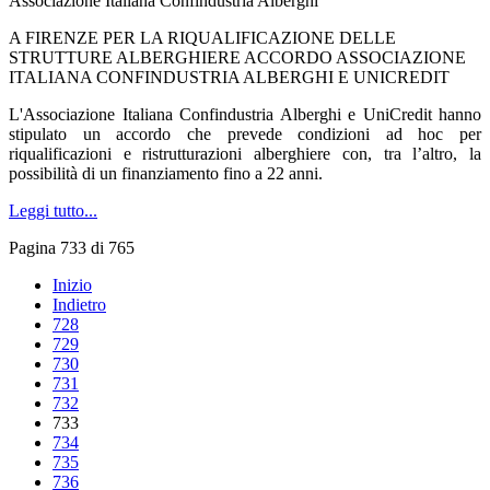
Associazione Italiana Confindustria Alberghi
A FIRENZE PER LA RIQUALIFICAZIONE DELLE
STRUTTURE ALBERGHIERE ACCORDO ASSOCIAZIONE
ITALIANA CONFINDUSTRIA ALBERGHI E UNICREDIT
L'Associazione Italiana Confindustria Alberghi e UniCredit hanno
stipulato un accordo che prevede condizioni ad hoc per
riqualificazioni e ristrutturazioni alberghiere con, tra l’altro, la
possibilità di un finanziamento fino a 22 anni.
Leggi tutto...
Pagina 733 di 765
Inizio
Indietro
728
729
730
731
732
733
734
735
736