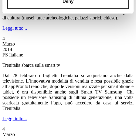
Deny
Sono stati 2 milioni i visitatori dei siti che aderiscono ad "Aperti per
Voi", l’ iniziativa del Touring Club Italiano nata nel 2005 con
l'obiettivo di favorire l'apertura sistematica e continuativa di luoghi
di cultura (musei, aree archeologiche, palazzi storici, chiese).
Leggi tutto...
4
Marzo
2014
FS Italiane
Trenitalia sbarca sulla smart tv
Dal 28 febbraio i biglietti Trenitalia si acquistano anche dalla
televisione. L’innovativa modalità di vendita è resa possibile grazie
all’appProntoTreno che, dopo le versioni realizzate per smartphone e
tablet, è ora disponibile anche sugli Smart TV Samsung. Chi
possiede un televisore Samsung di ultima generazione, una volta
scaricata gratuitamente l’app, può accedere da casa ai servizi
Trenitalia.
Leggi tutto...
4
Marzo