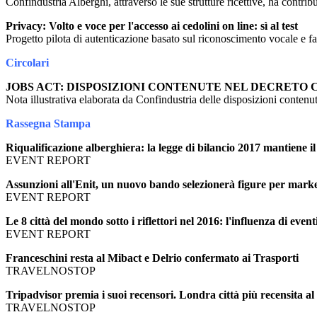
Confindustria Alberghi, attraverso le sue strutture ricettive, ha contrib
Privacy: Volto e voce per l'accesso ai cedolini on line: sì al test
Progetto pilota di autenticazione basato sul riconoscimento vocale e fa
Circolari
JOBS ACT: DISPOSIZIONI CONTENUTE NEL DECRETO
Nota illustrativa elaborata da Confindustria delle disposizioni contenut
Rassegna Stampa
Riqualificazione alberghiera: la legge di bilancio 2017 mantiene il
EVENT REPORT
Assunzioni all'Enit, un nuovo bando selezionerà figure per marketi
EVENT REPORT
Le 8 città del mondo sotto i riflettori nel 2016: l'influenza di even
EVENT REPORT
Franceschini resta al Mibact e Delrio confermato ai Trasporti
TRAVELNOSTOP
Tripadvisor premia i suoi recensori. Londra città più recensita a
TRAVELNOSTOP