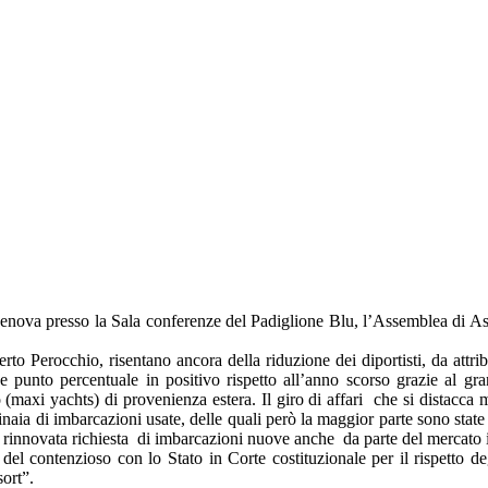
i Genova presso la Sala conferenze del Padiglione Blu, l’Assemblea di A
o Perocchio, risentano ancora della riduzione dei diportisti, da attribui
 punto percentuale in positivo rispetto all’anno scorso grazie al gr
rto (maxi yachts) di provenienza estera. Il giro di affari che si distacca
entinaia di imbarcazioni usate, delle quali però la maggior parte sono sta
una rinnovata richiesta di imbarcazioni nuove anche da parte del mercato 
i del contenzioso con lo Stato in Corte costituzionale per il rispetto
sort”.