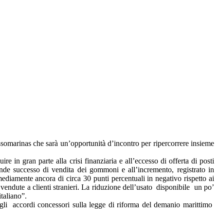
ssomarinas che sarà un’opportunità d’incontro per ripercorrere insieme
re in gran parte alla crisi finanziaria e all’eccesso di offerta di posti
ande successo di vendita dei gommoni e all’incremento, registrato in
 mediamente ancora di circa 30 punti percentuali in negativo rispetto ai
te vendute a clienti stranieri. La riduzione dell’usato disponibile un po’
italiano”.
 degli accordi concessori sulla legge di riforma del demanio marittimo