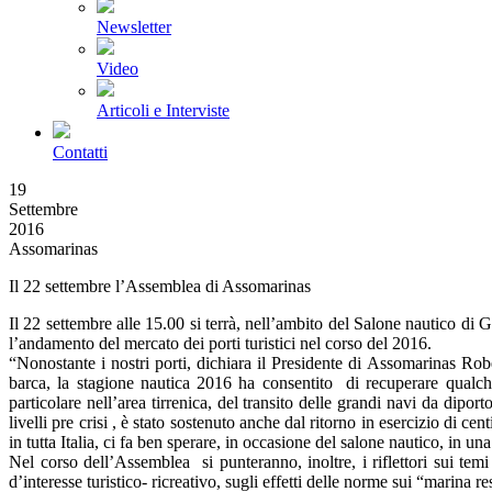
Newsletter
Video
Articoli e Interviste
Contatti
19
Settembre
2016
Assomarinas
Il 22 settembre l’Assemblea di Assomarinas
Il 22 settembre alle 15.00 si terrà, nell’ambito del Salone nautico d
l’andamento del mercato dei porti turistici nel corso del 2016.
“Nonostante i nostri porti, dichiara il Presidente di Assomarinas Robert
barca, la stagione nautica 2016 ha consentito di recuperare qualche
particolare nell’area tirrenica, del transito delle grandi navi da dipo
livelli pre crisi , è stato sostenuto anche dal ritorno in esercizio di c
in tutta Italia, ci fa ben sperare, in occasione del salone nautico, in 
Nel corso dell’Assemblea si punteranno, inoltre, i riflettori sui tem
d’interesse turistico- ricreativo, sugli effetti delle norme sui “marina re