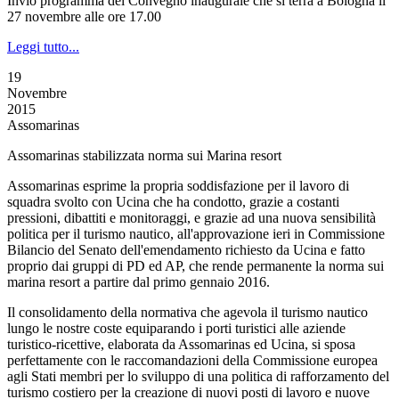
Invio programma del Convegno inaugurale che si terrà a Bologna il
27 novembre alle ore 17.00
Leggi tutto...
19
Novembre
2015
Assomarinas
Assomarinas stabilizzata norma sui Marina resort
Assomarinas esprime la propria soddisfazione per il lavoro di
squadra svolto con Ucina che ha condotto, grazie a costanti
pressioni, dibattiti e monitoraggi, e grazie ad una nuova sensibilità
politica per il turismo nautico, all'approvazione ieri in Commissione
Bilancio del Senato dell'emendamento richiesto da Ucina e fatto
proprio dai gruppi di PD ed AP, che rende permanente la norma sui
marina resort a partire dal primo gennaio 2016.
Il consolidamento della normativa che agevola il turismo nautico
lungo le nostre coste equiparando i porti turistici alle aziende
turistico-ricettive, elaborata da Assomarinas ed Ucina, si sposa
perfettamente con le raccomandazioni della Commissione europea
agli Stati membri per lo sviluppo di una politica di rafforzamento del
turismo costiero per la creazione di nuovi posti di lavoro e nuove