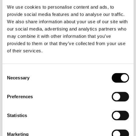
MiBact - Un sabato notte al museo
Apertura prolungata dei musei autonomi il sabato sera dalle 20 alle
We use cookies to personalise content and ads, to
24.
provide social media features and to analyse our traffic.
In G.U. la Legge n. 182 sugli scioperi nei luoghi di cultura
We also share information about your use of our site with
Pubblicato sulla Gazzetta n.269/2015 il DL recante le misure urgenti
our social media, advertising and analytics partners who
per la fruizione del patrimonio artistico del Paese
may combine it with other information that you’ve
Leggi tutto...
provided to them or that they’ve collected from your use
of their services.
20
Novembre
2015
Associazione Italiana Confindustria Alberghi
Consent
Necessary
Selection
Newsletter N. 194 del 20/11/2015
News
Preferences
Osservatorio Compagnie Alberghiere: Ottobre 2015
Rilevazione Dati Statistici delle Compagnie Alberghiere relativi al
mese di Ottobre 2015 - DATO PUBBLICO
Statistics
Leggi tutto...
20
Marketing