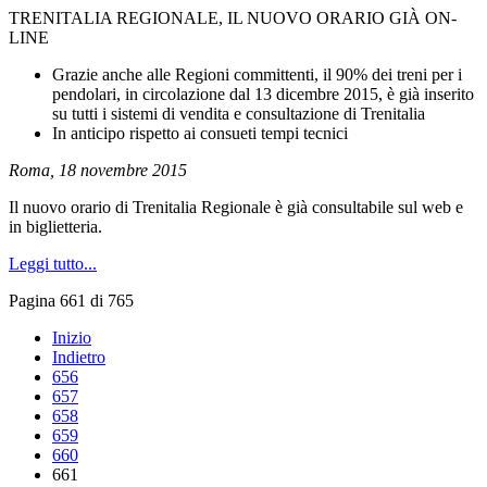
TRENITALIA REGIONALE, IL NUOVO ORARIO GIÀ ON-
LINE
Grazie anche alle Regioni committenti, il 90% dei treni per i
pendolari, in circolazione dal 13 dicembre 2015, è già inserito
su tutti i sistemi di vendita e consultazione di Trenitalia
In anticipo rispetto ai consueti tempi tecnici
Roma, 18 novembre 2015
Il nuovo orario di Trenitalia Regionale è già consultabile sul web e
in biglietteria.
Leggi tutto...
Pagina 661 di 765
Inizio
Indietro
656
657
658
659
660
661