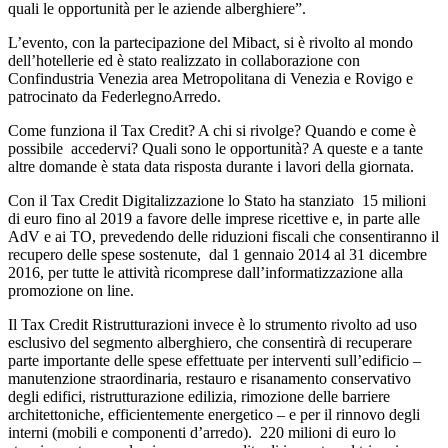
quali le opportunità per le aziende alberghiere”.
L’evento, con la partecipazione del Mibact, si è rivolto al mondo
dell’hotellerie ed è stato realizzato in collaborazione con
Confindustria Venezia area Metropolitana di Venezia e Rovigo e
patrocinato da FederlegnoArredo.
Come funziona il Tax Credit? A chi si rivolge? Quando e come è
possibile accedervi? Quali sono le opportunità? A queste e a tante
altre domande è stata data risposta durante i lavori della giornata.
Con il Tax Credit Digitalizzazione lo Stato ha stanziato 15 milioni
di euro fino al 2019 a favore delle imprese ricettive e, in parte alle
AdV e ai TO, prevedendo delle riduzioni fiscali che consentiranno il
recupero delle spese sostenute, dal 1 gennaio 2014 al 31 dicembre
2016, per tutte le attività ricomprese dall’informatizzazione alla
promozione on line.
Il Tax Credit Ristrutturazioni invece è lo strumento rivolto ad uso
esclusivo del segmento alberghiero, che consentirà di recuperare
parte importante delle spese effettuate per interventi sull’edificio –
manutenzione straordinaria, restauro e risanamento conservativo
degli edifici, ristrutturazione edilizia, rimozione delle barriere
architettoniche, efficientemente energetico – e per il rinnovo degli
interni (mobili e componenti d’arredo). 220 milioni di euro lo