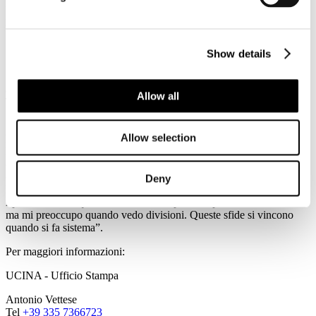
Novembre
2015
Ucina
Il Ministro del Rio esorta: uniti per la ripresa
Show details
Nell’ambito dell’Assemblea di Confindustria Genova, svoltasi oggi
a Palazzo Ducale, è intervenuto il Ministro delle Infrastrutture e dei
Allow all
Trasporti Graziano Delrio.
“Ringrazio il Ministro per la citazione del nostro Salone Nautico –
Allow selection
ha dichiaro il Presidente di UCINA Confindustria Nautica Carla
Demaria – un apprezzamento che ci dà fiducia nel futuro, e
condivido le sue riflessioni sulla necessità di fare sistema evitando
ogni divisione”.Questo il passaggio citato all’interno del discorso del
Deny
Ministro: “Sono venuto al Salone Nautico di Genova e ho visto la
ripresa anche in questo settore così importante per il Paese e la città,
ma mi preoccupo quando vedo divisioni. Queste sfide si vincono
quando si fa sistema”.
Per maggiori informazioni:
UCINA - Ufficio Stampa
Antonio Vettese
Tel
+39 335 7366723