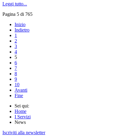
Leggi tutto...
Pagina 5 di 765
Inizio
Indietro
1
2
3
4
5
6
7
8
9
10
Avanti
Fine
Sei qui:
Home
I Servizi
News
Iscriviti alla newsletter