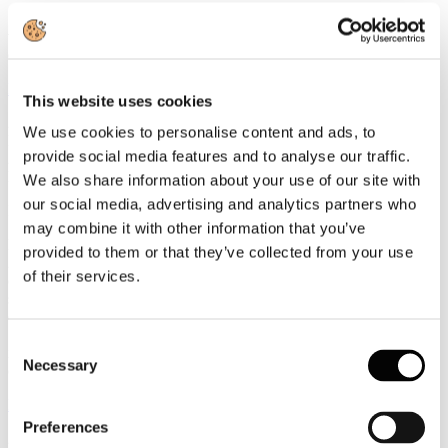
Secondo i dati della Banca d’Italia relativi al 2025, la spesa dei
viaggiatori stranieri in Italia ha sfiorato la quota di 57 miliardi di
euro, segnando una crescita del 4,8% rispetto all’anno precedente.
Leggi tutto...
This website uses cookies
20
We use cookies to personalise content and ads, to
Luglio
provide social media features and to analyse our traffic.
2026
News 2026
We also share information about your use of our site with
our social media, advertising and analytics partners who
IATA: l’Italia è settima al mondo per trasporto aereo mondiale
may combine it with other information that you’ve
L’Italia consolida il proprio peso nel trasporto aereo mondiale. Nel
provided to them or that they’ve collected from your use
2025, il Paese ha registrato 187,3 milioni di passeggeri, con una
of their services.
crescita del 5,8% rispetto all’anno precedente, posizionandosi al
settimo posto nella classifica dei maggiori mercati globali secondo i
dati principali contenuti nell’ultima edizione del World Air Transport
Statistics, il rapporto annuale pubblicato dalla Iata, che raccoglie le
Consent
informazioni di 1.315 compagnie aeree e analizza domanda,
Necessary
Selection
capacità, rotte, flotte e performance economiche del settore.
Leggi tutto...
Preferences
20