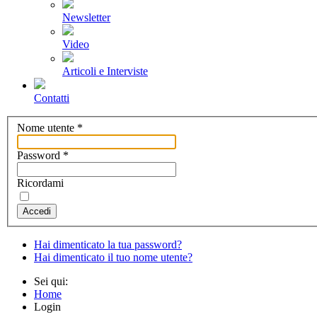
Newsletter
Video
Articoli e Interviste
Contatti
Nome utente
*
Password
*
Ricordami
Accedi
Hai dimenticato la tua password?
Hai dimenticato il tuo nome utente?
Sei qui:
Home
Login